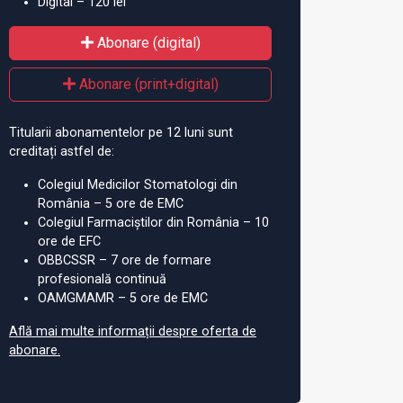
Digital – 120 lei
Abonare (digital)
Abonare (print+digital)
Titularii abonamentelor pe 12 luni sunt
creditați astfel de:
Colegiul Medicilor Stomatologi din
România – 5 ore de EMC
Colegiul Farmaciștilor din România – 10
thony Fauci și-a
Final de carieră: Cine e dr.
„I
ore de EFC
at retragerea
Fauci, medicul care a
re
OBBCSSR – 7 ore de formare
profesională continuă
sfătuit 7 președinți
vac
OAMGMAMR – 5 ore de EMC
americani
SA
Află mai multe informații despre oferta de
abonare.