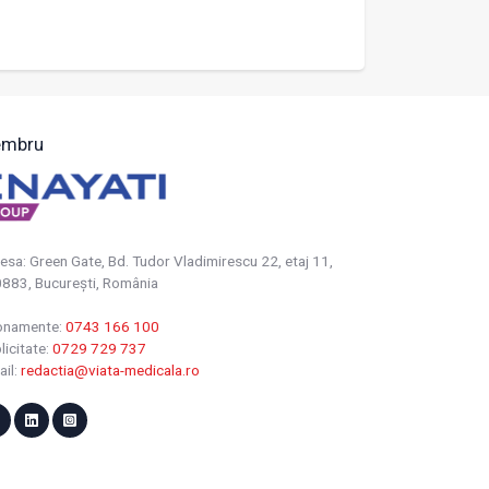
mbru
esa: Green Gate, Bd. Tudor Vladimirescu 22, etaj 11,
883, Bucureşti, România
onamente:
0743 166 100
licitate:
0729 729 737
ail:
redactia@viata-medicala.ro