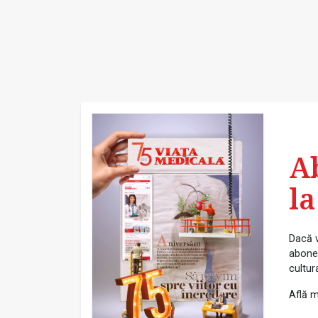
A
la
Dacă v
abonea
cultur
Află m