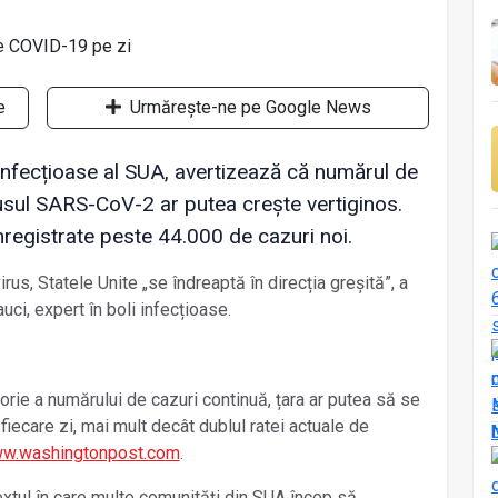
e
Urmărește-ne pe Google News
 infecțioase al SUA, avertizează că numărul de
rusul SARS-CoV-2 ar putea crește vertiginos.
înregistrate peste 44.000 de cazuri noi.
s, Statele Unite „se îndreaptă în direcția greșită”, a
auci, expert în boli infecțioase.
orie a numărului de cazuri continuă, țara ar putea să se
fiecare zi, mai mult decât dublul ratei actuale de
w.washingtonpost.com
.
extul în care multe comunități din SUA încep să