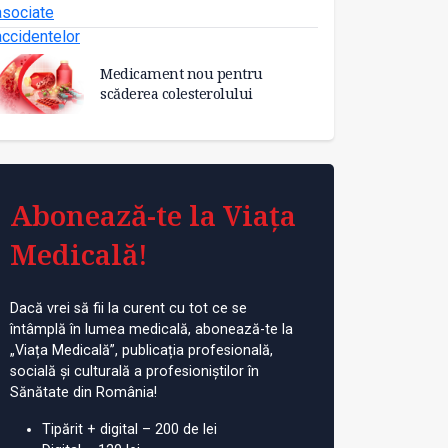
Medicament nou pentru
scăderea colesterolului
Abonează-te la Viața
Medicală!
Dacă vrei să fii la curent cu tot ce se
întâmplă în lumea medicală, abonează-te la
„Viața Medicală”, publicația profesională,
socială și culturală a profesioniștilor în
Sănătate din România!
Tipărit + digital – 200 de lei