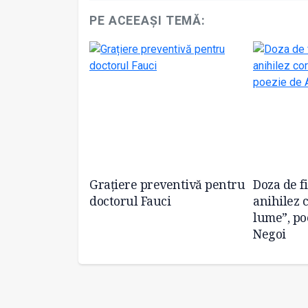
PE ACEEAȘI TEMĂ:
onat României
Grațiere preventivă pentru
Doza de f
tratoare de
doctorul Fauci
anihilez 
lume”, po
Negoi