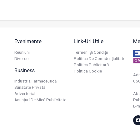
Evenimente
Link-Uri Utile
Me
Reuniuni
Termeni Și Condiții
Diverse
Politica De Confidențialitate
Politica Publicitară
Business
Politica Cookie
Adr
Industria Farmaceutică
050
Sănătate Privată
Advertorial
Ab
Anunțuri De Mică Publicitate
Pub
E-m