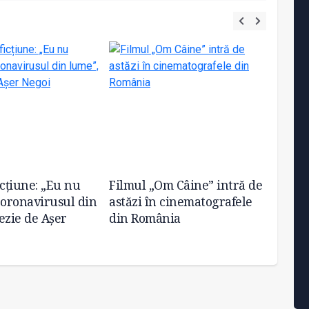
icțiune: „Eu nu
Filmul „Om Câine” intră de
Dr. An
coronavirusul din
astăzi în cinematografele
anunţ
ezie de Așer
din România