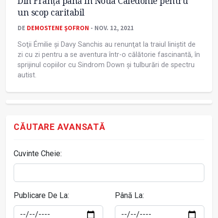
Din Franţa până în Noua Caledonie pentru
un scop caritabil
DE
DEMOSTENE ŞOFRON
- NOV. 12, 2021
Soţii Émilie și Davy Sanchis au renunţat la traiul liniștit de
zi cu zi pentru a se aventura într-o călătorie fascinantă, în
sprijinul copiilor cu Sindrom Down și tulburări de spectru
autist.
CĂUTARE AVANSATĂ
Cuvinte Cheie:
Publicare De La:
Până La: