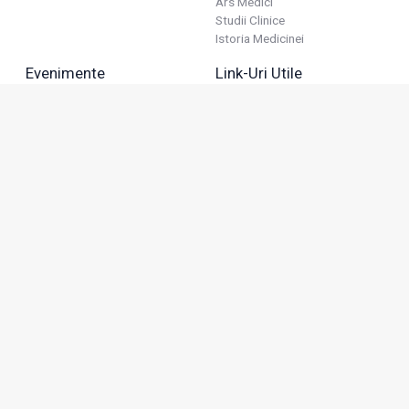
Ars Medici
Studii Clinice
Istoria Medicinei
Evenimente
Link-Uri Utile
Reuniuni
Termeni Și Condiții
Diverse
Politica De Confidențialitate
Politica Publicitară
Business
Politica Cookie
Industria Farmaceutică
Sănătate Privată
Advertorial
Anunțuri De Mică Publicitate
Membru
Adresa: Green Gate, Bd. Tudor Vladimirescu 22, etaj 11,
050883, Bucureşti, România