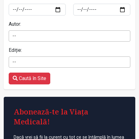
Autor:
--
Ediție:
--
Caută în Site
Abonează-te la Viața
Medicală!
Dacă vrei să fii la curent cu tot ce se întâmplă în lumea