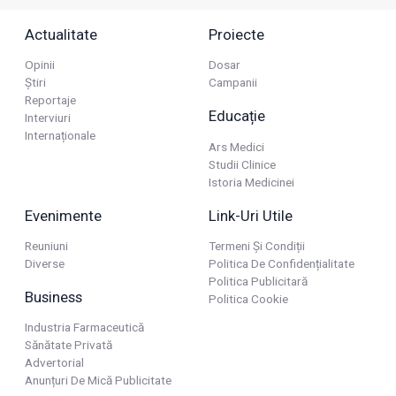
Actualitate
Proiecte
Opinii
Dosar
Știri
Campanii
Reportaje
Educație
Interviuri
Internaționale
Ars Medici
Studii Clinice
Istoria Medicinei
Evenimente
Link-Uri Utile
Reuniuni
Termeni Și Condiții
Diverse
Politica De Confidențialitate
Politica Publicitară
Business
Politica Cookie
Industria Farmaceutică
Sănătate Privată
Advertorial
Anunțuri De Mică Publicitate