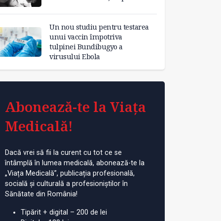
Un nou studiu pentru testarea
unui vaccin împotriva
tulpinei Bundibugyo a
virusului Ebola
Abonează-te la Viața
Medicală!
Dacă vrei să fii la curent cu tot ce se
întâmplă în lumea medicală, abonează-te la
„Viața Medicală”, publicația profesională,
socială și culturală a profesioniștilor în
Sănătate din România!
Tipărit + digital – 200 de lei