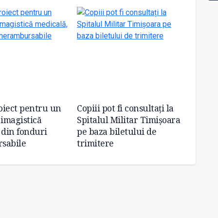
oiect pentru un
Copiii pot fi consultați la
Doi no
 imagistică
Spitalul Militar Timișoara
gravă,
 din fonduri
pe baza biletului de
cu o a
sabile
trimitere