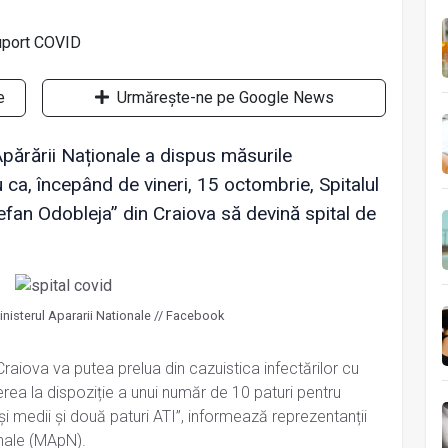
e
Urmărește-ne pe Google News
Apărării Naționale a dispus măsurile
ca, începând de vineri, 15 octombrie, Spitalul
tefan Odobleja” din Craiova să devină spital de
inisterul Apararii Nationale // Facebook
n Craiova va putea prelua din cazuistica infectărilor cu
rea la dispoziție a unui număr de 10 paturi pentru
și medii și două paturi ATI”, informează reprezentanții
onale (MApN).