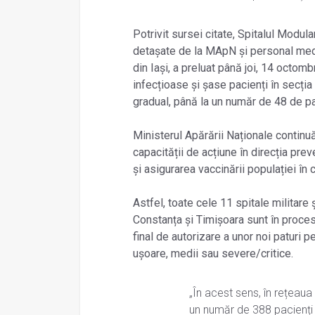
Potrivit sursei citate, Spitalul Modu
detașate de la MApN și personal medic
din Iași, a preluat până joi, 14 octom
infecțioase și șase pacienți în secția
gradual, până la un număr de 48 de pa
Ministerul Apărării Naționale continu
capacității de acțiune în direcția pre
și asigurarea vaccinării populației în 
Astfel, toate cele 11 spitale militare ș
Constanța și Timișoara sunt în proces 
final de autorizare a unor noi paturi 
ușoare, medii sau severe/critice.
„În acest sens, în rețeau
un număr de 388 pacienți 