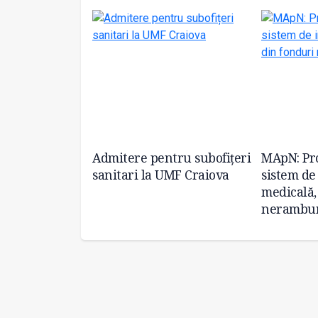
 operațională
Admitere pentru subofițeri
MApN: Pr
uri ATI
sanitari la UMF Craiova
sistem de
ienților cu
medicală,
nerambur