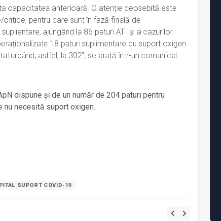
ta capacitatea anterioară. O atenție deosebită este
critice, pentru care sunt în fază finală de
suplientare, ajungând la 86 paturi ATI și a cazurilor
peraționalizate 18 paturi suplimentare cu suport oxigen
tal urcând, astfel, la 302”, se arată într-un comunicat
pN dispune și de un număr de 204 paturi pentru
e nu necesită suport oxigen.
PITAL SUPORT COVID-19