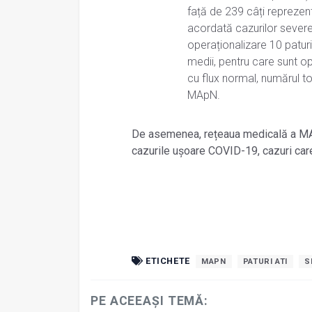
față de 239 câți reprezen
acordată cazurilor severe/
operaționalizare 10 paturi 
medii, pentru care sunt o
cu flux normal, numărul to
MApN.
De asemenea, rețeaua medicală a MA
cazurile ușoare COVID-19, cazuri car
ETICHETE
MAPN
PATURI ATI
S
PE ACEEAȘI TEMĂ: