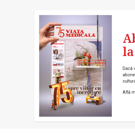
A
la
Dacă v
abonea
cultur
Află m