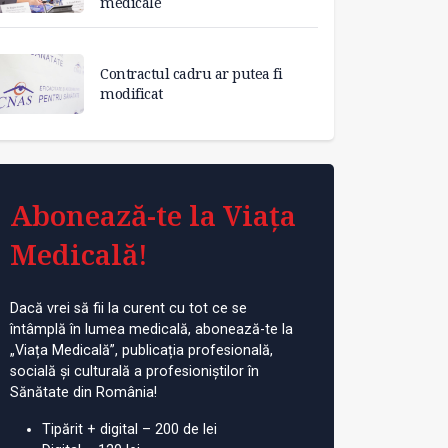
medicale
Contractul cadru ar putea fi
modificat
Abonează-te la Viața
Medicală!
Dacă vrei să fii la curent cu tot ce se
întâmplă în lumea medicală, abonează-te la
„Viața Medicală”, publicația profesională,
socială și culturală a profesioniștilor în
Sănătate din România!
Tipărit + digital – 200 de lei