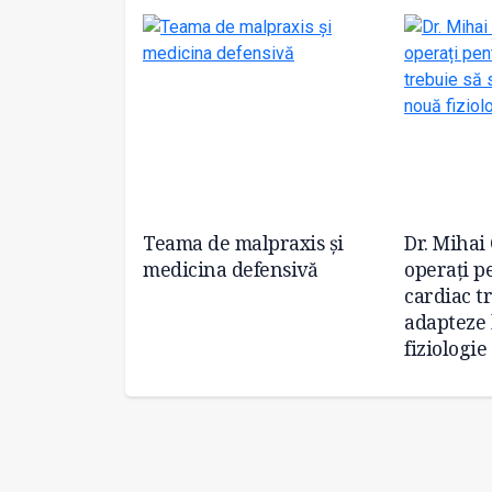
icală din
Teama de malpraxis și
Dr. Mihai 
ajuns în
medicina defensivă
operați p
ru a ajuta în
cardiac t
ă
adapteze 
fiziologie