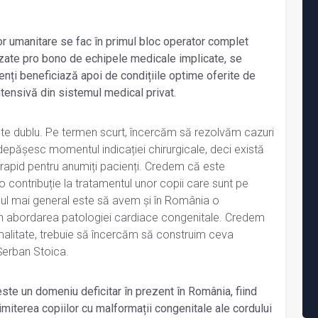
lor umanitare se fac în primul bloc operator complet
lizate pro bono de echipele medicale implicate, se
enți beneficiază apoi de condițiile optime oferite de
tensivă din sistemul medical privat.
te dublu. Pe termen scurt, încercăm să rezolvăm cazuri
 depășesc momentul indicației chirurgicale, deci există
rapid pentru anumiți pacienți. Credem că este
 contribuție la tratamentul unor copii care sunt pe
pul mai general este să avem și în România o
în abordarea patologiei cardiace congenitale. Credem
rmalitate, trebuie să încercăm să construim ceva
 Șerban Stoica.
ste un domeniu deficitar în prezent în România, fiind
rimiterea copiilor cu malformații congenitale ale cordului