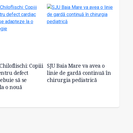
Chiloflischi: Copiii
SJU Baia Mare va avea o
Operaț
entru defect
linie de gardă continuă în
pentru
rebuie să se
chirurgia pediatrică
malfor
la o nouă
conge