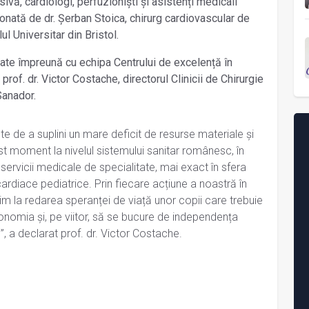
ivă, cardiologi, perfuzioniști și asistenți medicali
onată de dr. Șerban Stoica, chirurg cardiovascular de
l Universitar din Bristol.
izate împreună cu echipa Centrului de excelență în
rof. dr. Victor Costache, directorul Clinicii de Chirurgie
Sanador.
te de a suplini un mare deficit de resurse materiale și
t moment la nivelul sistemului sanitar românesc, în
servicii medicale de specialitate, mai exact în sfera
 cardiace pediatrice. Prin fiecare acțiune a noastră în
im la redarea speranței de viață unor copii care trebuie
nomia și, pe viitor, să se bucure de independența
”, a declarat prof. dr. Victor Costache.