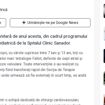
e
Urmărește-ne pe Google News
nitară de anul acesta, din cadrul programului
iatrică de la Spitalul Clinic Sanador.
pii, cu vârste cuprinse între 7 luni și 13 ani, toți cu
elor mari: tetralogie Fallot, defecte de sept atrial și
noze valvulare. Toate intervențiile s-au realizat cu
nți fiind transferați rapid din Secția de Terapie
e unde urmează să fie externați în scurt timp, se arată
r-o echipă dedicată de chirurgi cardiovasculari,