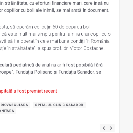
 străinătate, cu eforturi financiare mari, care însă nu
r copiilor cu boli ale inimii, se mai arată în document.
ta, să operăm cel puțin 60 de copii cu boli
d că este mult mai simplu pentru familia unui copil cu o
vă să fie operat în cele mai bune condiții în România
e în străinătate”, a spus prof. dr. Victor Costache.
lară pediatrică de anul nu ar fi fost posibilă fără
proape”, Fundația Polisano și Fundația Sanador, se
apitală a fost premiat recent
RDIOVASCULARA
SPITALUL CLINIC SANADOR
ANITARA