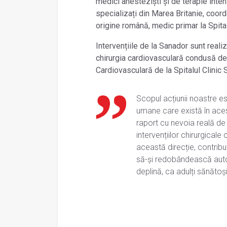
medici anesteziști și de terapie intens
specializați din Marea Britanie, coord
origine română, medic primar la Spitalu
Intervențiile de la Sanador sunt real
chirurgia cardiovasculară condusă de p
Cardiovasculară de la Spitalul Clinic 
Scopul acțiunii noastre es
umane care există în aces
raport cu nevoia reală de 
intervențiilor chirurgicale
această direcție, contribu
să-și redobândească auto
deplină, ca adulți sănătoși