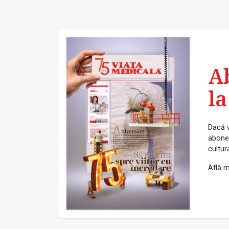
A
la
Dacă v
abonea
cultur
Află m