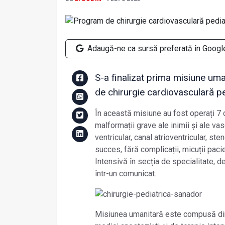
Adaugă-ne ca sursă preferată în Googl
S-a finalizat prima misiune uma
de chirurgie cardiovasculară ped
În această misiune au fost operați 7 co
malformații grave ale inimii și ale vas
ventricular, canal atrioventricular, ste
succes, fără complicații, micuții pacie
Intensivă în secția de specialitate, d
într-un comunicat.
Misiunea umanitară este compusă dint