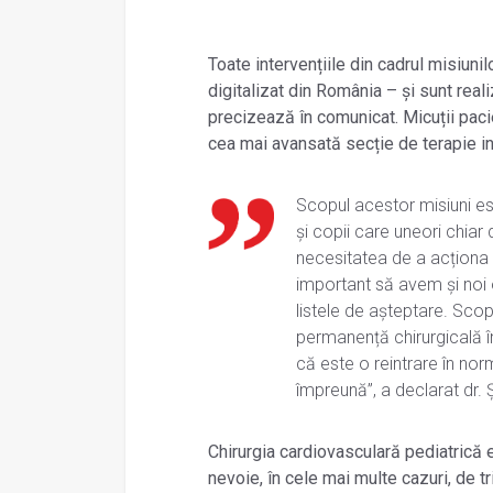
Toate intervențiile din cadrul misiuni
digitalizat din România – și sunt rea
precizează în comunicat. Micuții paci
cea mai avansată secție de terapie in
Scopul acestor misiuni es
și copii care uneori chiar
necesitatea de a acționa 
important să avem și noi o
listele de așteptare. Sco
permanență chirurgicală 
că este o reintrare în no
împreună”, a declarat dr.
Chirurgia cardiovasculară pediatrică e
nevoie, în cele mai multe cazuri, de t