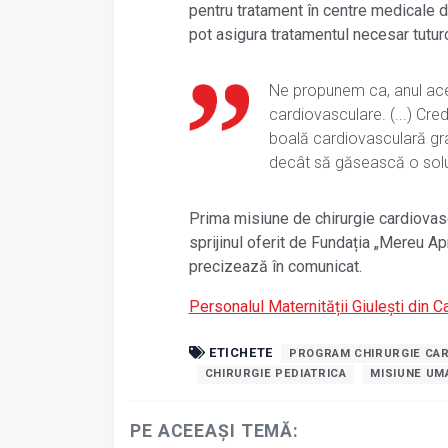
pentru tratament în centre medicale din
pot asigura tratamentul necesar tuturo
Ne propunem ca, anul aces
cardiovasculare. (...) Cre
boală cardiovasculară gra
decât să găsească o soluți
Prima misiune de chirurgie cardiovascu
sprijinul oferit de Fundația „Mereu A
precizează în comunicat.
Personalul Maternității Giulești din C
ETICHETE
PROGRAM CHIRURGIE CA
CHIRURGIE PEDIATRICA
MISIUNE UM
PE ACEEAȘI TEMĂ: