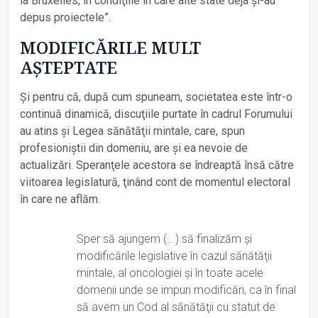
la Bruxelles, în condiţiile în care alte state deja și-au
depus proiectele”.
MODIFICĂRILE MULT
AȘTEPTATE
Și pentru că, după cum spuneam, societatea este într-o
continuă dinamică, discuţiile purtate în cadrul Forumului
au atins și Legea sănătăţii mintale, care, spun
profesioniștii din domeniu, are și ea nevoie de
actualizări. Speranţele acestora se îndreaptă însă către
viitoarea legislatură, ţinând cont de momentul electoral
în care ne aflăm.
Sper să ajungem (...) să finalizăm și
modificările legislative în cazul sănătăţii
mintale, al oncologiei și în toate acele
domenii unde se impun modificări, ca în final
să avem un Cod al sănătăţii cu statut de