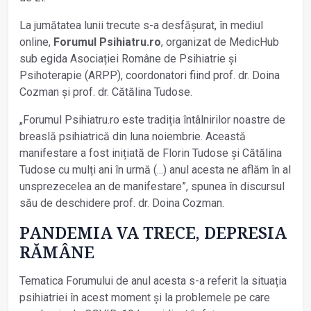
La jumătatea lunii trecute s-a desfășurat, în mediul
online,
Forumul Psihiatru.ro
, organizat de MedicHub
sub egida Asociației Române de Psihiatrie și
Psihoterapie (ARPP), coordonatori fiind prof. dr. Doina
Cozman și prof. dr. Cătălina Tudose.
„Forumul Psihiatru.ro este tradiția întâlnirilor noastre de
breaslă psihiatrică din luna noiembrie. Această
manifestare a fost inițiată de Florin Tudose și Cătălina
Tudose cu mulți ani în urmă (...) anul acesta ne aflăm în al
unsprezecelea an de manifestare”, spunea în discursul
său de deschidere prof. dr. Doina Cozman.
PANDEMIA VA TRECE, DEPRESIA
RĂMÂNE
Tematica Forumului de anul acesta s-a referit la situația
psihiatriei în acest moment și la problemele pe care