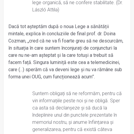
lege organică, să ne confere stabilitate. (Dr.
László Attila)
Dacă tot așteptăm după o noua Lege a sănătății
mintale, explica în concluziile de final prof. dr. Doina
Cozman, „cred că ne va fi foarte greu să ne descurcăm,
în situația în care suntem înconjurați de conjuncturi la
care nu ne-am așteptat și la care totuși a trebuit să
facem față. Singura luminiță este cea a telemedicinei,
care (...) sperăm că va deveni lege și nu va rămâne sub
forma unei OUG, cum funcționează acum”.
Suntem obligați să ne reformăm, pentru că
vin informațiile peste noi și ne obligă. Sper
ca asta să declanșeze și să ducă la
îndeplinire unul din punctele prezentate în
memoriul nostru, și anume înființarea și
generalizarea, pentru că există câteva