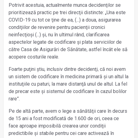
Potrivit acestuia, actualmente munca decidenţilor se
prioritizează practic pe trei direcţii distincte: „Una este
COVID-19 cu tot ce ţine de ea, (...) a doua, asigurarea
condiţiilor de revenire pentru pacienţii cronici
neinfecţioși (...) și, nu în ultimul rând, clarificarea
aspectelor legate de codificare și plata serviciilor de
către Casa de Asigurări de Sănătate, astfel încât ele să
acopere costurile reale.
Foarte puţini știu, inclusiv dintre decidenţi, că noi avem
un sistem de codificare în medicina primară și un altul la
instituţiile cu paturi, la mare distanţă unul de altul. La fel
de precar este și sistemul de codificare în cazul bolilor
rare”.
Pe de altă parte, avem o lege a sănătăţii care în decurs
de 15 ani a fost modificată de 1.600 de ori, ceea ce
face aproape imposibilă crearea unor condiţii
predictibile și stabile pentru cei care activează în