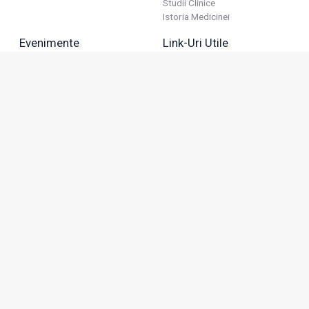
Studii Clinice
Istoria Medicinei
Evenimente
Link-Uri Utile
Reuniuni
Termeni Și Condiții
Diverse
Politica De Confidențialitate
Politica Publicitară
Business
Politica Cookie
Industria Farmaceutică
Sănătate Privată
Advertorial
Anunțuri De Mică Publicitate
Membru
Adresa: Green Gate, Bd. Tudor Vladimirescu 22, etaj 11,
050883, Bucureşti, România