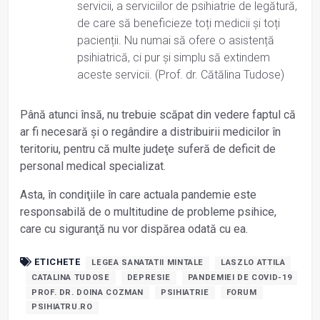
servicii, a serviciilor de psihiatrie de legătură,
de care să beneficieze toți medicii și toți
pacienții. Nu numai să ofere o asistență
psihiatrică, ci pur și simplu să extindem
aceste servicii. (Prof. dr. Cătălina Tudose)
Până atunci însă, nu trebuie scăpat din vedere faptul că
ar fi necesară și o regândire a distribuirii medicilor în
teritoriu, pentru că multe judeţe suferă de deficit de
personal medical specializat.
Asta, în condiţiile în care actuala pandemie este
responsabilă de o multitudine de probleme psihice,
care cu siguranţă nu vor dispărea odată cu ea.
ETICHETE
LEGEA SANATATII MINTALE
LASZLO ATTILA
CATALINA TUDOSE
DEPRESIE
PANDEMIEI DE COVID-19
PROF. DR. DOINA COZMAN
PSIHIATRIE
FORUM
PSIHIATRU.RO