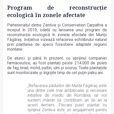
Program de reconstrucție
ecologică în zonele afectate
Parteneriatul dintre Zentiva și Conservation Carpathia a
început în 2019, odată cu lansarea unui program de
reconstrucție ecologică în zonele afectate din Munții
Făgăraș. Inițiativa vizează refacerea echilibrului natural
prin plantarea de specii forestiere adaptate regiunii
montane.
De atunci și până în prezent, cu sprijinul companiei
farmaceutice, au fost plantați peste 214.000 de puieți
de fag, brad, molid, paltin, ulm și scoruș. Toate plantațiile
sunt monitorizate și îngrijite timp de cel puțin patru ani.
„Refacerea pădurilor din Munții Făgăraș este
una dintre cele mai ambițioase și necesare
inițiative de mediu din România, iar noi
suntem mândri să contribuim an de an la
acest demers. Fiecare puiet plantat cu
sprijinul Zentiva este un angajament pentru