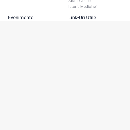
Studii Clinice
Istoria Medicinei
Evenimente
Link-Uri Utile
Reuniuni
Termeni Și Condiții
Diverse
Politica De Confidențialitate
Politica Publicitară
Business
Politica Cookie
Industria Farmaceutică
Sănătate Privată
Advertorial
Anunțuri De Mică Publicitate
Membru
Adresa: Green Gate, Bd. Tudor Vladimirescu 22, etaj 11,
050883, Bucureşti, România