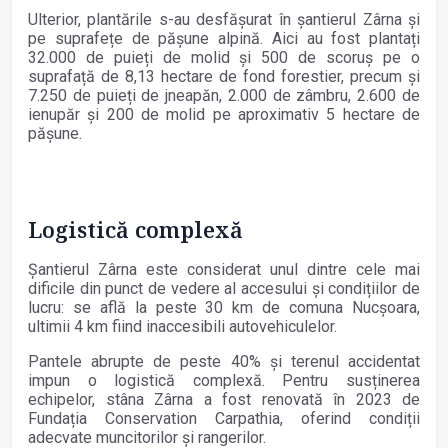
Ulterior, plantările s-au desfășurat în șantierul Zârna și
pe suprafețe de pășune alpină. Aici au fost plantați
32.000 de puieți de molid și 500 de scoruș pe o
suprafață de 8,13 hectare de fond forestier, precum și
7.250 de puieți de jneapăn, 2.000 de zâmbru, 2.600 de
ienupăr și 200 de molid pe aproximativ 5 hectare de
pășune.
Logistică complexă
Șantierul Zârna este considerat unul dintre cele mai
dificile din punct de vedere al accesului și condițiilor de
lucru: se află la peste 30 km de comuna Nucșoara,
ultimii 4 km fiind inaccesibili autovehiculelor.
Pantele abrupte de peste 40% și terenul accidentat
impun o logistică complexă. Pentru susținerea
echipelor, stâna Zârna a fost renovată în 2023 de
Fundația Conservation Carpathia, oferind condiții
adecvate muncitorilor și rangerilor.