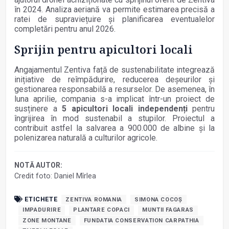
în 2024. Analiza aeriană va permite estimarea precisă a
ratei de supraviețuire și planificarea eventualelor
completări pentru anul 2026.
Sprijin pentru apicultori locali
Angajamentul Zentiva față de sustenabilitate integrează
inițiative de reîmpădurire, reducerea deșeurilor și
gestionarea responsabilă a resurselor. De asemenea, în
luna aprilie, compania s-a implicat într-un proiect de
susținere a
5 apicultori locali independenți
pentru
îngrijirea în mod sustenabil a stupilor. Proiectul a
contribuit astfel la salvarea a 900.000 de albine și la
polenizarea naturală a culturilor agricole.
NOTĂ AUTOR:
Credit foto: Daniel Mîrlea
ETICHETE
ZENTIVA ROMANIA
SIMONA COCOȘ
IMPADURIRE
PLANTARE COPACI
MUNTII FAGARAS
ZONE MONTANE
FUNDATIA CONSERVATION CARPATHIA