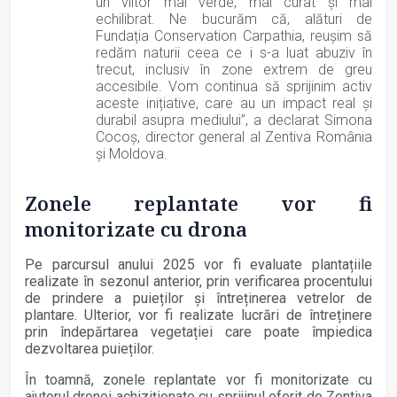
un viitor mai verde, mai curat și mai
echilibrat. Ne bucurăm că, alături de
Fundația Conservation Carpathia, reușim să
redăm naturii ceea ce i s-a luat abuziv în
trecut, inclusiv în zone extrem de greu
accesibile. Vom continua să sprijinim activ
aceste inițiative, care au un impact real și
durabil asupra mediului”, a declarat Simona
Cocoș, director general al Zentiva România
și Moldova.
Zonele replantate vor fi
monitorizate cu drona
Pe parcursul anului 2025 vor fi evaluate plantațiile
realizate în sezonul anterior, prin verificarea procentului
de prindere a puieților și întreținerea vetrelor de
plantare. Ulterior, vor fi realizate lucrări de întreținere
prin îndepărtarea vegetației care poate împiedica
dezvoltarea puieților.
În toamnă, zonele replantate vor fi monitorizate cu
ajutorul dronei achiziționate cu sprijinul oferit de Zentiva