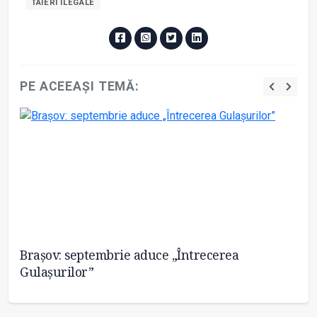
TAIERI ILEGALE
PE ACEEAȘI TEMĂ:
 3
Brașov: septembrie aduce „Întrecerea
Ze
Gulașurilor”
pr