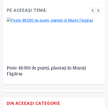
PE ACEEAȘI TEMĂ:
Peste 48.000 de puieți, plantați în Munții
A 
Făgăraș
cr
DIN ACEEAȘI CATEGORIE