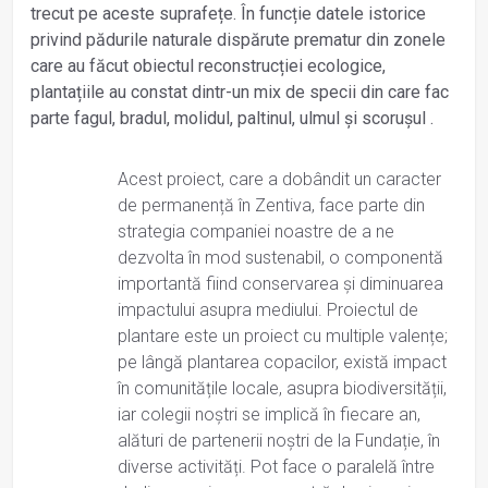
trecut pe aceste suprafețe. În funcție datele istorice
privind pădurile naturale dispărute prematur din zonele
care au făcut obiectul reconstrucției ecologice,
plantațiile au constat dintr-un mix de specii din care fac
parte fagul, bradul, molidul, paltinul, ulmul și scorușul .
Acest proiect, care a dobândit un caracter
de permanență în Zentiva, face parte din
strategia companiei noastre de a ne
dezvolta în mod sustenabil, o componentă
importantă fiind conservarea și diminuarea
impactului asupra mediului. Proiectul de
plantare este un proiect cu multiple valențe;
pe lângă plantarea copacilor, există impact
în comunitățile locale, asupra biodiversității,
iar colegii noștri se implică în fiecare an,
alături de partenerii noștri de la Fundație, în
diverse activități. Pot face o paralelă între