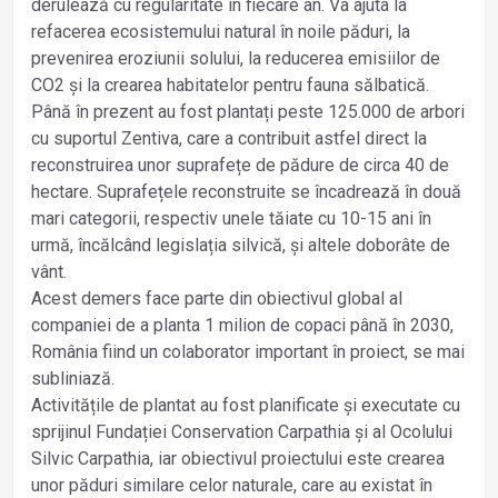
derulează cu regularitate în fiecare an. Va ajuta la
refacerea ecosistemului natural în noile păduri, la
prevenirea eroziunii solului, la reducerea emisiilor de
CO2 și la crearea habitatelor pentru fauna sălbatică.
Până în prezent au fost plantați peste 125.000 de arbori
cu suportul Zentiva, care a contribuit astfel direct la
reconstruirea unor suprafețe de pădure de circa 40 de
hectare. Suprafețele reconstruite se încadrează în două
mari categorii, respectiv unele tăiate cu 10-15 ani în
urmă, încălcând legislația silvică, și altele doborâte de
vânt.
Acest demers face parte din obiectivul global al
companiei de a planta 1 milion de copaci până în 2030,
România fiind un colaborator important în proiect, se mai
subliniază.
Activitățile de plantat au fost planificate și executate cu
sprijinul Fundației Conservation Carpathia și al Ocolului
Silvic Carpathia, iar obiectivul proiectului este crearea
unor păduri similare celor naturale, care au existat în