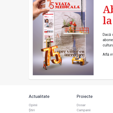
A
la
Dacă v
abonea
cultur
Află m
Actualitate
Proiecte
Opinii
Dosar
Știri
Campanii