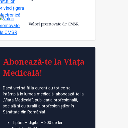
Valori promovate de CMSR
Abonează-te la Viața
Medicală!
Dacă vrei să fii la curent cu tot ce se
întâmplă în lumea medicală, abonează-te la
„Viața Medicală”, publicația profesională,
socială și culturală a profesioniștilor în
Sănătate din România!
Tipărit + digital – 200 de lei