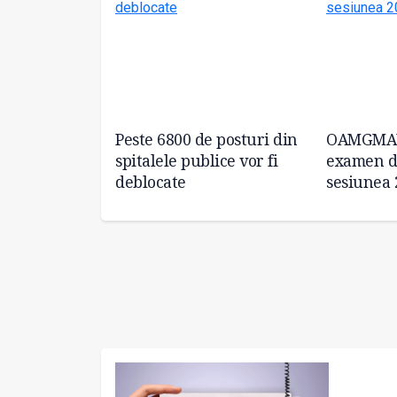
dizat de
Peste 6800 de posturi din
OAMGMAM
spitalele publice vor fi
examen de
deblocate
sesiunea 