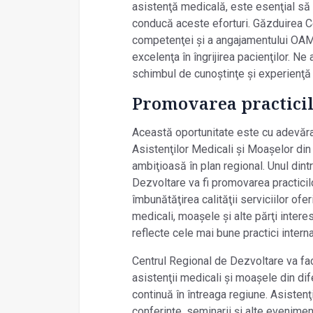
asistenţă medicală, este esenţial s
conducă aceste eforturi. Găzduirea C
competenţei și a angajamentului OA
excelenţa în îngrijirea pacienţilor. 
schimbul de cunoștinţe și experienţă 
Promovarea practicil
Această oportunitate este cu adevărat 
Asistenţilor Medicali și Moașelor d
ambiţioasă în plan regional. Unul dint
Dezvoltare va fi promovarea practicil
îmbunătăţirea calităţii serviciilor ofe
medicali, moașele și alte părţi intere
reflecte cele mai bune practici interna
Centrul Regional de Dezvoltare va faci
asistenţii medicali și moașele din dife
continuă în întreaga regiune. Asistenţ
conferinţe, seminarii și alte eveniment