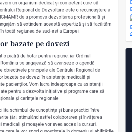
ă avem un organism dedicat și competent care să
entrului Regional de Dezvoltare este o recunoaștere a
MGMAMR de a promova dezvoltarea profesională și
Ne angajăm să extindem această expertiză și să facilităm
în toată regiunea de sud-est a Europei.
or bazate pe dovezi
o piatră de hotar pentru regiune, iar Ordinul
in România se angajează să avanseze o agendă
re obiectivele principale ale Centrului Regional de
or bazate pe dovezi în asistenţa medicală și
rite pacienţilor. Vom lucra îndeaproape cu asistenţii
sate pentru a dezvolta iniţiative și programe care să
ţionale și cerinţele regionale.
lita schimbul de cunoștinţe și bune practici între
rite ţări, stimulând astfel colaborarea și învăţarea
ii medicali și moașele vor avea acces la cursuri,
e care le vor spori cunoștinţele în domeniu și abilităţile