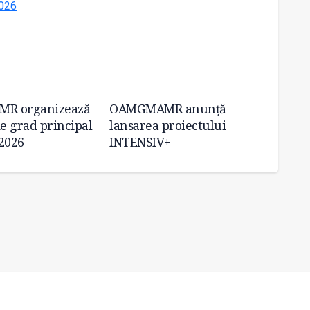
R organizează
OAMGMAMR anunță
Români
 grad principal -
lansarea proiectului
invest
2026
INTENSIV+
celor 