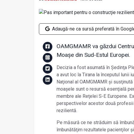
Adaugă-ne ca sursă preferată în Googl
OAMGMAMR va găzdui Centrul R
Moașe din Sud-Estul Europei.
Decizia a fost asumată în Ședinţa Pl
a avut loc la Tirana la începutul lunii 
Naţional al OAMGMAMR și susţinută de
moașele sunt o resursă esenţială pen
membre ale Reţelei S-E Europene. Exi
perspectivelor acestor două profesii
rezilientă.
Pe măsură ce ne străduim să îmbună
îmbunătăţim rezultatele pacienţilor ș