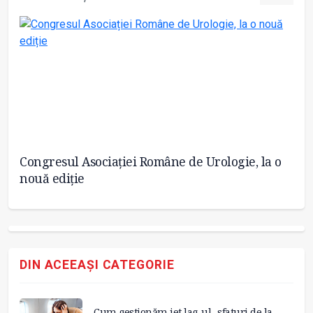
Congresul Asociației Române de Urologie, la o
Sc
nouă ediție
mu
DIN ACEEAȘI CATEGORIE
Cum gestionăm jet lag-ul- sfaturi de la