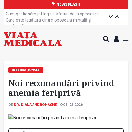
NEWSFLASH
Cum gestionăm jet lag-ul- sfaturi de la specialiști
Care este legătura dintre oboseala mintală și
caniculă?
Campanie de prevenție dedicată sportivelor
Un nou studiu pentru testarea unui vaccin împotriva
tulpinei Bundibugyo a virusului Ebola
Alăptarea, esențială pentru sănătatea mamei și
copilului
Cartea electronică de identitate, noul card de
sănătate
INTERNAȚIONALE
Copiii europeni, într-o formă fizică tot mai proastă
Noi recomandări privind
Demersuri pentru acces transfrontalier la date
medicale
anemia feriprivă
Contractul cadru ar putea fi modificat
Comercializarea unor medicamente, blocată
DE
DR. DIANA ANDRONACHE
- OCT. 23 2020
temporar