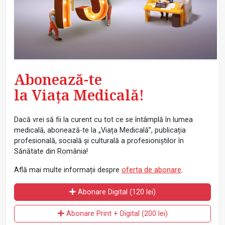
Abonează-te
la Viața Medicală!
Dacă vrei să fii la curent cu tot ce se întâmplă în lumea
medicală, abonează-te la „Viața Medicală”, publicația
profesională, socială și culturală a profesioniștilor în
Sănătate din România!
Află mai multe informații despre
oferta de abonare
.
Abonare Digital (120 lei)
Abonare Print + Digital (200 lei)