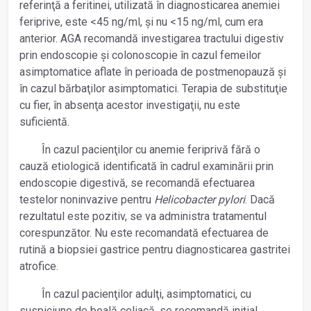
referinţă a feritinei, utilizată în diagnosticarea anemiei
feriprive, este <45 ng/ml, și nu <15 ng/ml, cum era
anterior. AGA recomandă investigarea tractului digestiv
prin endoscopie și colonoscopie în cazul femeilor
asimptomatice aflate în perioada de postmenopauză și
în cazul bărbaţilor asimptomatici. Terapia de substituţie
cu fier, în absenţa acestor investigaţii, nu este
suficientă.
În cazul pacienţilor cu anemie feriprivă fără o
cauză etiologică identificată în cadrul examinării prin
endoscopie digestivă, se recomandă efectuarea
testelor noninvazive pentru
Helicobacter pylori
. Dacă
rezultatul este pozitiv, se va administra tratamentul
corespunzător. Nu este recomandată efectuarea de
rutină a biopsiei gastrice pentru diagnosticarea gastritei
atrofice.
În cazul pacienţilor adulţi, asimptomatici, cu
suspiciune de boală celiacă, se recomandă iniţial