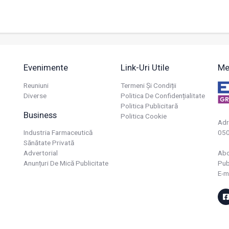
Evenimente
Link-Uri Utile
Me
Reuniuni
Termeni Și Condiții
Diverse
Politica De Confidențialitate
Politica Publicitară
Business
Politica Cookie
Adr
Industria Farmaceutică
050
Sănătate Privată
Advertorial
Ab
Anunțuri De Mică Publicitate
Pub
E-m