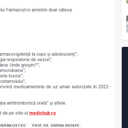
lui Farmacist.ro amintim doar câteva:
 farmacovigilență la copii și adolescenți”;
ogia respiratorie de sezon”;
mânia. Unde greșim?”;
imicrobiene”;
nele toxice”;
racetamolului”;
 privind medicamentele de uz uman autorizate în 2022-
;
ia antitrombotică orală” și altele.
t de pe site-ul
medichub.ro
.
FARMACIST.RO
PROF. DR. SIMONA NEGRES