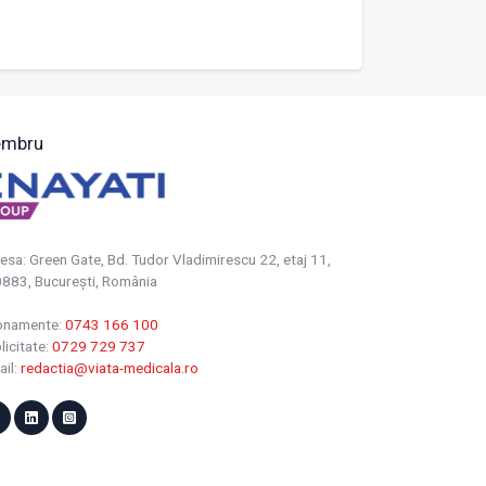
mbru
esa: Green Gate, Bd. Tudor Vladimirescu 22, etaj 11,
883, Bucureşti, România
onamente:
0743 166 100
licitate:
0729 729 737
ail:
redactia@viata-medicala.ro