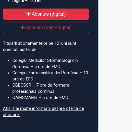
Digital – 120 lei
Abonare (digital)
Abonare (print+digital)
Titularii abonamentelor pe 12 luni sunt
creditați astfel de:
Colegiul Medicilor Stomatologi din
România – 5 ore de EMC
Colegiul Farmaciștilor din România – 10
ore de EFC
OBBCSSR – 7 ore de formare
amentele care conțin
Șef lucr. dr. farm. Nicoleta-
Se
profesională continuă
nțe stupefiante,
Mirela Blebea: „Profesia
far
OAMGMAMR – 5 ore de EMC
ate exclusiv de
didactică devine tot mai
Află mai multe informații despre oferta de
iști
dinamică, creativă și
abonare.
palpitantă”