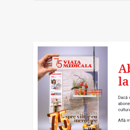
A
la
Dacă v
abonea
cultur
Află m