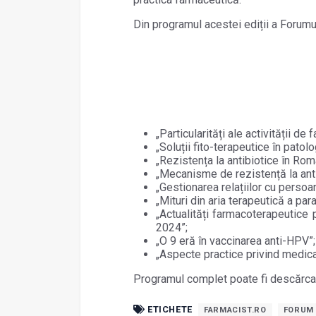
Din programul acestei ediții a Forumu
„Particularități ale activității de
„Soluții fito-terapeutice în patol
„Rezistența la antibiotice în Ro
„Mecanisme de rezistență la ant
„Gestionarea relațiilor cu persoa
„Mituri din aria terapeutică a pa
„Actualități farmacoterapeutice
2024”;
„O 9 eră în vaccinarea anti-HPV”
„Aspecte practice privind medicaț
Programul complet poate fi descărca
ETICHETE
FARMACIST.RO
FORUM 