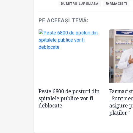
DUMITRU LUPULIASA
FARMACISTI
PE ACEEAȘI TEMĂ:
nților la
Peste 6800 de posturi din
Farmacișt
ar putea fi
spitalele publice vor fi
„Sunt nec
târzierile de
deblocate
asigure p
plăților”