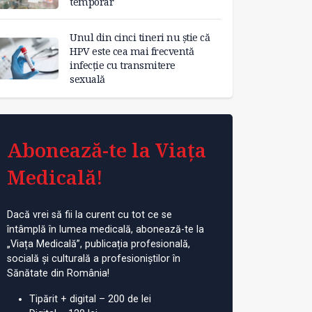
temporar
Unul din cinci tineri nu știe că
HPV este cea mai frecventă
infecție cu transmitere
sexuală
Abonează-te la Viața
Medicală!
Dacă vrei să fii la curent cu tot ce se
întâmplă în lumea medicală, abonează-te la
„Viața Medicală”, publicația profesională,
socială și culturală a profesioniștilor în
Sănătate din România!
Tipărit + digital – 200 de lei