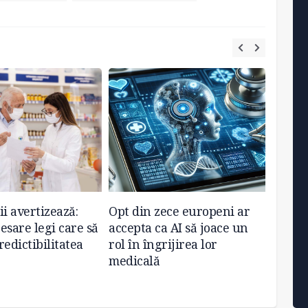
ii avertizează:
Opt din zece europeni ar
Medic
esare legi care să
accepta ca AI să joace un
substa
redictibilitatea
rol în îngrijirea lor
eliber
medicală
farmac