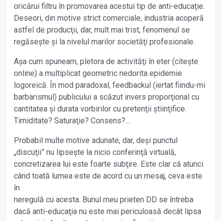
oricărui filtru în promovarea acestui tip de anti-educaţie.
Deseori, din motive strict comerciale, industria acoperă
astfel de producţii, dar, mult mai trist, fenomenul se
regăsește și la nivelul marilor societăţi profesionale.
Așa cum spuneam, pletora de activităţi în eter (citește
online) a multiplicat geometric nedorita epidemie
logoreică. În mod paradoxal, feedbackul (iertat fiindu-mi
barbarismul) publicului a scăzut invers proporţional cu
cantitatea și durata vorbirilor cu pretenţii știinţifice.
Timiditate? Saturaţie? Consens?...
Probabil multe motive adunate, dar, deși punctul
„discuţii” nu lipsește la nicio conferinţă virtuală,
concretizarea lui este foarte subţire. Este clar că atunci
când toată lumea este de acord cu un mesaj, ceva este
în
neregulă cu acesta. Bunul meu prieten DD se întreba
dacă anti-educaţia nu este mai periculoasă decât lipsa