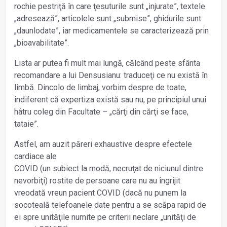
rochie pestriţă în care ţesuturile sunt „injurate”, textele
„adresează”, articolele sunt „submise”, ghidurile sunt
„daunlodate”, iar medicamentele se caracterizează prin
„bio­avabilitate”.
Lista ar putea fi mult mai lungă, călcând peste sfânta
recomandare a lui Densusianu: traduceţi ce nu există în
limbă. Dincolo de limbaj, vorbim despre de toate,
indiferent că expertiza există sau nu, pe principiul unui
hâtru coleg din Facultate – „cărţi din cărţi se face,
tataie”.
Astfel, am auzit păreri exhaustive despre efectele
cardiace ale
COVID (un subiect la modă, necruţat de niciunul dintre
nevorbiţi) rostite de persoane care nu au îngrijit
vreodată vreun pacient COVID (dacă nu punem la
socoteală telefoanele date pentru a se scăpa rapid de
ei spre unităţile numite pe criterii neclare „unităţi de