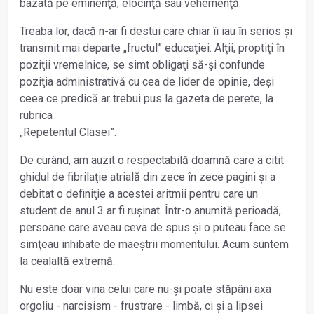
bazată pe eminenţă, elocinţă sau vehemenţă.
Treaba lor, dacă n-ar fi destui care chiar îi iau în serios și
transmit mai departe „fructul” educaţiei. Alţii, proptiţi în
poziţii vremelnice, se simt obligaţi să-și confunde
poziţia administrativă cu cea de lider de opinie, deși
ceea ce predică ar trebui pus la gazeta de perete, la
rubrica
„Repetentul Clasei”.
De curând, am auzit o respectabilă doamnă care a citit
ghidul de fibrilaţie atrială din zece în zece pagini și a
debitat o definiţie a acestei aritmii pentru care un
student de anul 3 ar fi rușinat. Într-o anumită perioadă,
persoane care aveau ceva de spus și o puteau face se
simţeau inhibate de maeștrii momentului. Acum suntem
la cealaltă extremă.
Nu este doar vina celui care nu-și poate stăpâni axa
orgoliu - narcisism - frustrare - limbă, ci și a lipsei