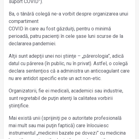
suport COVID”).
Ba, o tânără colegă ne-a vorbit despre organizarea unui
compartiment
COVID în care au fost găzduiţi, pentru o minimă
perioadă, patru pacienţi în cele șase luni scurse de la
declararea pandemiei.
Alţii sunt adepţii unei noi știinţe – „părerologia”, adică
datul cu părerea (în public, nu în privat). Astfel, o colegă
declara sentenţios că a administra un anticoagulant care
nu are antidot specific este un act non-etic.
Organizatorii, fie ei medicali, academici sau industrie,
sunt regretabil de puţin atenţi la calitatea vorbirii
știinţifice.
Mai există unii (sprijiniţi pe o autoritate profesională
mai mult sau mai puţin faptică) care înlocuiesc
instrumentul „medicinii bazate pe dovezi” cu medicina