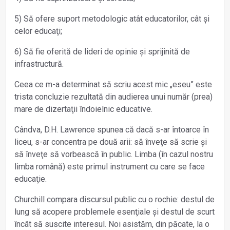
5) Să ofere suport metodologic atât educatorilor, cât și
celor educaţi;
6) Să fie oferită de lideri de opinie și sprijinită de
infrastructură.
Ceea ce m-a determinat să scriu acest mic „eseu” este
trista concluzie rezultată din audierea unui număr (prea)
mare de dizertaţii îndoielnic educative.
Cândva, D.H. Lawrence spunea că dacă s-ar întoarce în
liceu, s-ar concentra pe două arii: să înveţe să scrie și
să înveţe să vorbească în public. Limba (în cazul nostru
limba română) este primul instrument cu care se face
educaţie.
Churchill compara discursul public cu o rochie: destul de
lung să acopere problemele esenţiale și destul de scurt
încât să suscite interesul. Noi asistăm, din păcate, la o