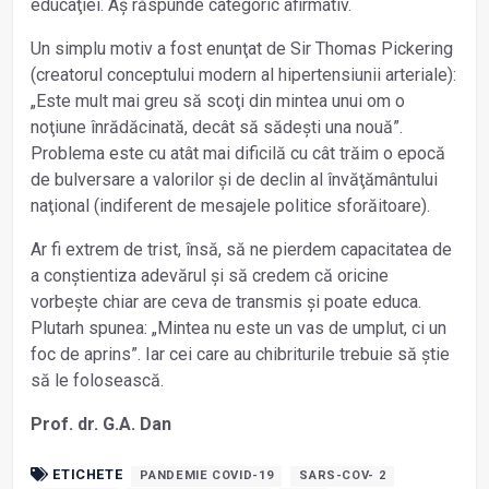
educaţiei. Aș răspunde categoric afirmativ.
Un simplu motiv a fost enunţat de Sir Thomas Pickering
(creatorul conceptului modern al hipertensiunii arteriale):
„Este mult mai greu să scoţi din mintea unui om o
noţiune înrădăcinată, decât să sădești una nouă”.
Problema este cu atât mai dificilă cu cât trăim o epocă
de bulversare a valorilor și de declin al învăţământului
naţional (indiferent de mesajele politice sforăitoare).
Ar fi extrem de trist, însă, să ne pierdem capacitatea de
a conștientiza adevărul și să credem că oricine
vorbește chiar are ceva de transmis și poate educa.
Plutarh spunea: „Mintea nu este un vas de umplut, ci un
foc de aprins”. Iar cei care au chibriturile trebuie să știe
să le folosească.
Prof. dr. G.A. Dan
ETICHETE
PANDEMIE COVID-19
SARS-COV- 2