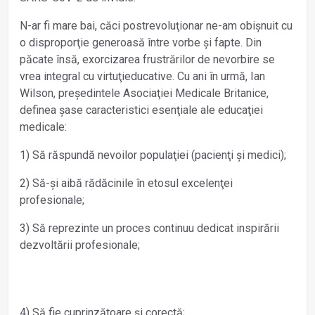
N-ar fi mare bai, căci postrevoluţionar ne-am obișnuit cu
o disproporţie generoasă între vorbe și fapte. Din
păcate însă, exorcizarea frustrărilor de nevorbire se
vrea integral cu virtuţieducative. Cu ani în urmă, Ian
Wilson, președintele Asociaţiei Medicale Britanice,
definea șase caracteristici esenţiale ale educaţiei
medicale:
1) Să răspundă nevoilor populaţiei (pacienţi și medici);
2) Să-și aibă rădăcinile în etosul excelenţei
profesionale;
3) Să reprezinte un proces continuu dedicat inspirării
dezvoltării profesionale;
4) Să fie cuprinzătoare și corectă;