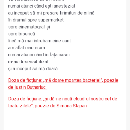
numai atunci când ești anesteziat
au început să-mi presare firimituri de xilină
în drumul spre supermarket
spre cinematograf și
spre biserică
încă mă mai întrebam cine sunt
am aflat cine eram
numai atunci când în fața casei
m-au desensibilizat
și a început să mă doară
Doza de ficțiune: „mă doare moartea bacteriei”, poezie
de Iustin Butnariuc
Doza de ficțiune: „și dă-ne nouă cloud-ul nostru cel de
toate zilele”, poezie de Simona Stapan