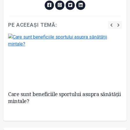
PE ACEEAȘI TEMĂ:
ie
Care sunt beneficiile sportului asupra sănătății
Șa
mintale?
o 