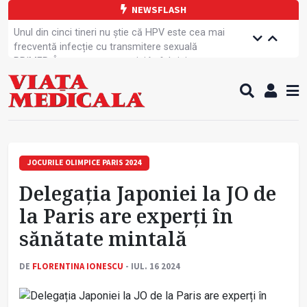
NEWSFLASH
Unul din cinci tineri nu știe că HPV este cea mai
frecventă infecție cu transmitere sexuală
PRIMER: Întreruperea energiei în fabrici ar pune
pacienții în pericol
Subiecte unice la examenul de specialist
Comercializarea unor medicamente, blocată
temporar
Cum gestionăm jet lag-ul- sfaturi de la specialiști
Care este legătura dintre oboseala mintală și
caniculă?
JOCURILE OLIMPICE PARIS 2024
Campanie de prevenție dedicată sportivelor
Delegația Japoniei la JO de
Un nou studiu pentru testarea unui vaccin împotriva
tulpinei Bundibugyo a virusului Ebola
la Paris are experți în
Alăptarea, esențială pentru sănătatea mamei și
sănătate mintală
copilului
Concursul Internațional George Enescu, la ceas
aniversar
DE
FLORENTINA IONESCU
- IUL. 16 2024