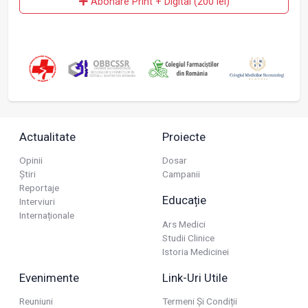
Abonare Print + Digital (200 lei)
Actualitate
Proiecte
Opinii
Dosar
Știri
Campanii
Reportaje
Educație
Interviuri
Internaționale
Ars Medici
Studii Clinice
Istoria Medicinei
Evenimente
Link-Uri Utile
Reuniuni
Termeni Și Condiții