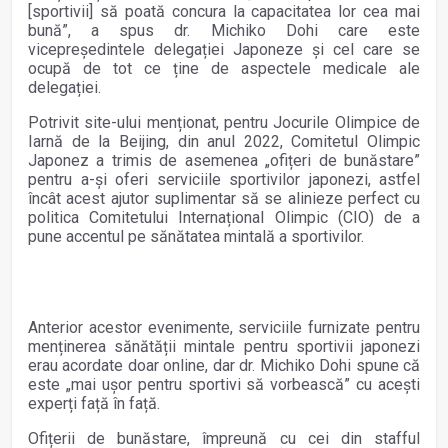
[sportivii] s
ă poată concura la capacitatea lor cea mai
bună”, a spus dr. Michiko Dohi care este
vicepreședintele delegației Japoneze și cel care se
ocupă de tot ce ține de aspectele medicale ale
delegației.
Potrivit site-ului menționat, pentru Jocurile Olimpice de
Iarnă de la Beijing, din anul 2022, Comitetul Olimpic
Japonez a trimis de asemenea „ofițeri de bunăstare”
pentru a-și oferi serviciile sportivilor japonezi, astfel
încât acest ajutor suplimentar să se alinieze perfect cu
politica Comitetului Internațional Olimpic (CIO) de a
pune accentul pe sănătatea mintală a sportivilor.
Anterior acestor evenimente, serviciile furnizate pentru
menținerea sănătății mintale pentru sportivii japonezi
erau acordate doar online, dar dr. Michiko Dohi spune că
este „mai ușor pentru sportivi să vorbească” cu acești
experți față în față.
Ofițerii de bunăstare, împreună cu cei din stafful