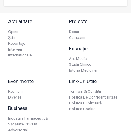
Actualitate
Proiecte
Opinii
Dosar
Știri
Campanii
Reportaje
Educație
Interviuri
Internaționale
Ars Medici
Studii Clinice
Istoria Medicinei
Evenimente
Link-Uri Utile
Reuniuni
Termeni Și Condiții
Diverse
Politica De Confidențialitate
Politica Publicitară
Business
Politica Cookie
Industria Farmaceutică
Sănătate Privată
Advertorial