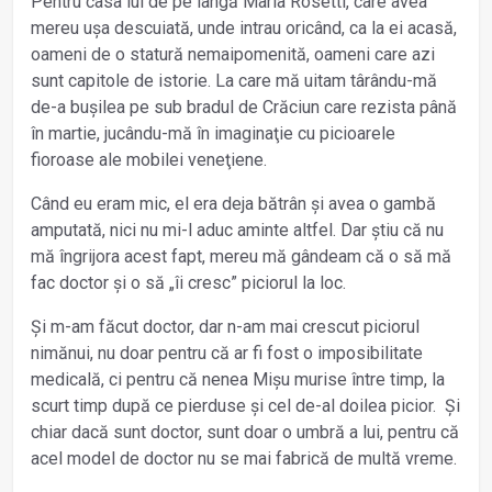
Pentru casa lui de pe lângă Maria Rosetti, care avea
mereu ușa descuiată, unde intrau oricând, ca la ei acasă,
oameni de o statură nemaipomenită, oameni care azi
sunt capitole de istorie. La care mă uitam târându-mă
de-a bușilea pe sub bradul de Crăciun care rezista până
în martie, jucându-mă în imaginaţie cu picioarele
fioroase ale mobilei veneţiene.
Când eu eram mic, el era deja bătrân și avea o gambă
amputată, nici nu mi-l aduc aminte altfel. Dar știu că nu
mă îngrijora acest fapt, mereu mă gândeam că o să mă
fac doctor și o să „îi cresc” piciorul la loc.
Și m-am făcut doctor, dar n-am mai crescut piciorul
nimănui, nu doar pentru că ar fi fost o imposibilitate
medicală, ci pentru că nenea Mișu murise între timp, la
scurt timp după ce pierduse și cel de-al doilea picior. Și
chiar dacă sunt doctor, sunt doar o umbră a lui, pentru că
acel model de doctor nu se mai fabrică de multă vreme.