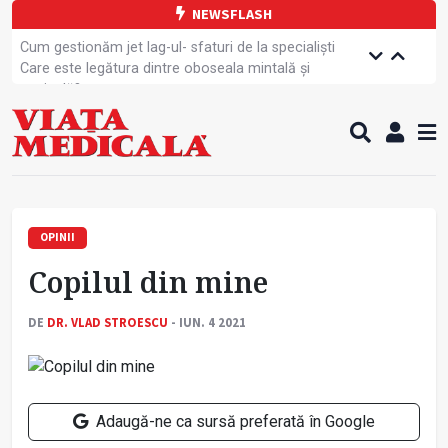
NEWSFLASH
Cum gestionăm jet lag-ul- sfaturi de la specialiști
Care este legătura dintre oboseala mintală și
caniculă?
Campanie de prevenție dedicată sportivelor
Un nou studiu pentru testarea unui vaccin împotriva
tulpinei Bundibugyo a virusului Ebola
Alăptarea, esențială pentru sănătatea mamei și
copilului
Cartea electronică de identitate, noul card de
sănătate
OPINII
Copiii europeni, într-o formă fizică tot mai proastă
Copilul din mine
Demersuri pentru acces transfrontalier la date
medicale
Contractul cadru ar putea fi modificat
DE
DR. VLAD STROESCU
- IUN. 4 2021
Comercializarea unor medicamente, blocată
temporar
Adaugă-ne ca sursă preferată în Google