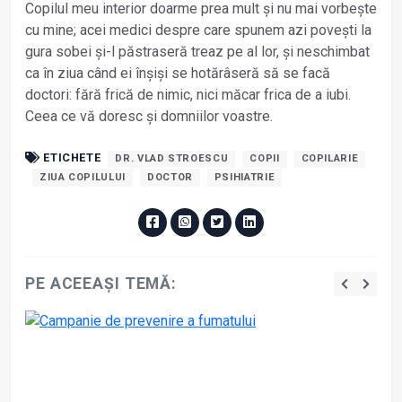
Copilul meu interior doarme prea mult și nu mai vorbește
cu mine; acei medici despre care spunem azi povești la
gura sobei și-l păstraseră treaz pe al lor, și neschimbat
ca în ziua când ei înșiși se hotărâseră să se facă
doctori: fără frică de nimic, nici măcar frica de a iubi.
Ceea ce vă doresc și domniilor voastre.
ETICHETE
DR. VLAD STROESCU
COPII
COPILARIE
ZIUA COPILULUI
DOCTOR
PSIHIATRIE
PE ACEEAȘI TEMĂ: