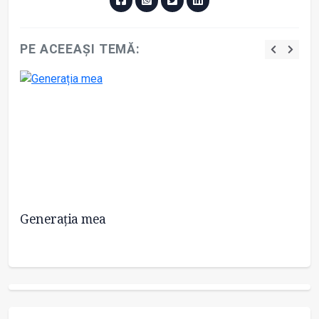
PE ACEEAȘI TEMĂ:
Generația mea
Ne