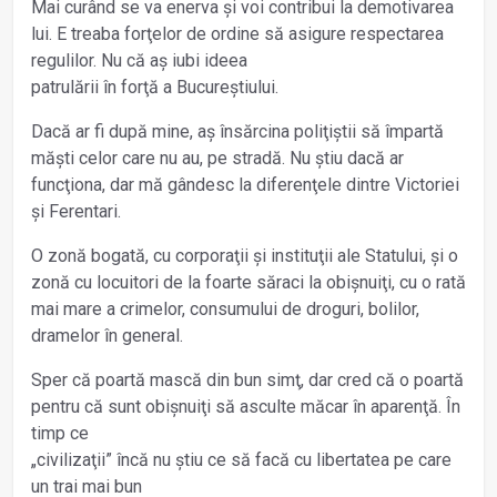
Mai curând se va enerva și voi contribui la demotivarea
lui. E treaba forţelor de ordine să asigure respectarea
regulilor. Nu că aș iubi ideea
patrulării în forţă a Bucureștiului.
Dacă ar fi după mine, aș însărcina poliţiștii să împartă
măști celor care nu au, pe stradă. Nu știu dacă ar
funcţiona, dar mă gândesc la diferenţele dintre Victoriei
și Ferentari.
O zonă bogată, cu corporaţii și instituţii ale Statului, și o
zonă cu locuitori de la foarte săraci la obișnuiţi, cu o rată
mai mare a crimelor, consumului de droguri, bolilor,
dramelor în general.
Sper că poartă mască din bun simţ, dar cred că o poartă
pentru că sunt obișnuiţi să asculte măcar în aparenţă. În
timp ce
„civilizaţii” încă nu știu ce să facă cu libertatea pe care
un trai mai bun