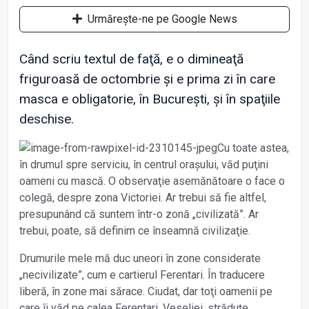
Urmărește-ne pe Google News
Când scriu textul de faţă, e o dimineaţă
friguroasă de octombrie și e prima zi în care
masca e obligatorie, în București, și în spaţiile
deschise.
Cu toate astea,
în drumul spre serviciu, în centrul orașului, văd puţini
oameni cu mască. O observaţie asemănătoare o face o
colegă, despre zona Victoriei. Ar trebui să fie altfel,
presupunând că suntem într-o zonă „civilizată”. Ar
trebui, poate, să definim ce înseamnă civilizaţie.
Drumurile mele mă duc uneori în zone considerate
„necivilizate”, cum e cartierul Ferentari. În traducere
liberă, în zone mai sărace. Ciudat, dar toţi oamenii pe
care îi văd pe calea Ferentari, Veseliei, străduţe