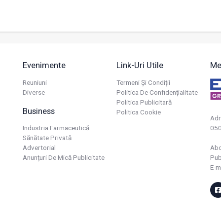
Evenimente
Link-Uri Utile
Me
Reuniuni
Termeni Și Condiții
Diverse
Politica De Confidențialitate
Politica Publicitară
Business
Politica Cookie
Adr
Industria Farmaceutică
050
Sănătate Privată
Advertorial
Ab
Anunțuri De Mică Publicitate
Pub
E-m