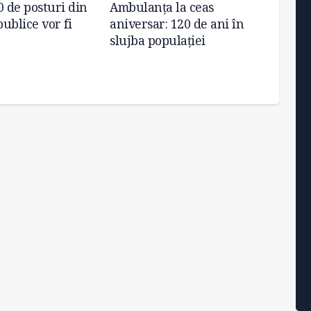
0 de posturi din
Ambulanța la ceas
Minist
publice vor fi
aniversar: 120 de ani în
activ
slujba populației
pentr
riscur
canicu