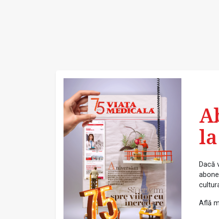
A
la
Dacă v
abonea
cultur
Află m