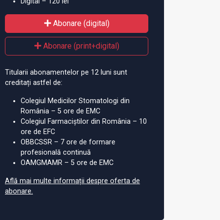
Digital – 120 lei
erul Sănătății solicită
Cum ne afectează canicula?
Buc
area unor măsuri
Specialiștii răspund
as
Abonare (digital)
u reducerea
de
ilor asociate
să
Abonare (print+digital)
lei
Titularii abonamentelor pe 12 luni sunt
creditați astfel de:
Colegiul Medicilor Stomatologi din
România – 5 ore de EMC
Colegiul Farmaciștilor din România – 10
ore de EFC
OBBCSSR – 7 ore de formare
profesională continuă
OAMGMAMR – 5 ore de EMC
Află mai multe informații despre oferta de
abonare.