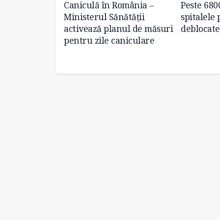
de ambulanțe
Caniculă în România –
Peste 680
 dotarea DSU
Ministerul Sănătății
spitalele 
activează planul de măsuri
deblocate
pentru zile caniculare