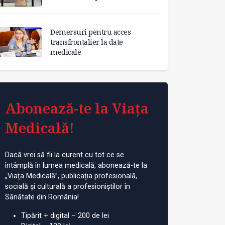
Demersuri pentru acces
transfrontalier la date
medicale
Abonează-te la Viața
Medicală!
Dacă vrei să fii la curent cu tot ce se
întâmplă în lumea medicală, abonează-te la
„Viața Medicală”, publicația profesională,
socială și culturală a profesioniștilor în
Sănătate din România!
Tipărit + digital – 200 de lei