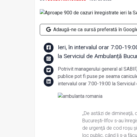
Adaugă-ne ca sursă preferată în Googl
Ieri, în intervalul orar 7:00-19
la Serviciul de Ambulanță Bucur
Potrivit managerului general al SABIF, 
publice pot fi puse pe seama caniculei.
intervalul orar 7:00-19:00 la Serviciu
„De astăzi de dimineaţă, d
Bucureşti-Ilfov s-au înreg
de urgenţă de cod roşu şi
loc public, când li s-a făc