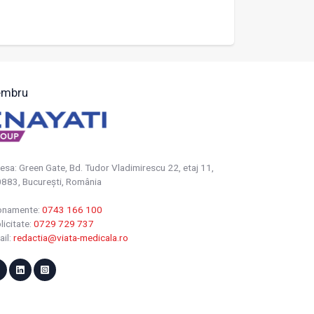
mbru
esa: Green Gate, Bd. Tudor Vladimirescu 22, etaj 11,
883, Bucureşti, România
onamente:
0743 166 100
licitate:
0729 729 737
ail:
redactia@viata-medicala.ro