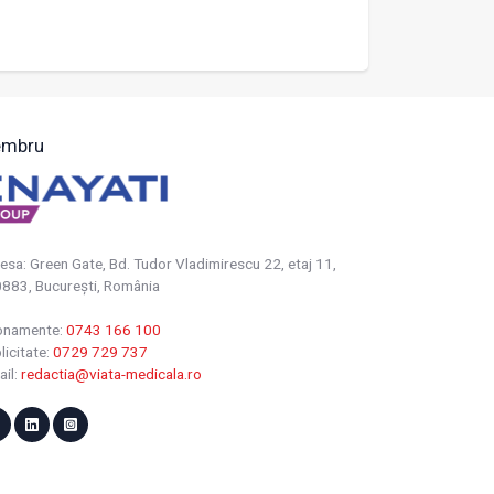
mbru
esa: Green Gate, Bd. Tudor Vladimirescu 22, etaj 11,
883, Bucureşti, România
onamente:
0743 166 100
licitate:
0729 729 737
ail:
redactia@viata-medicala.ro