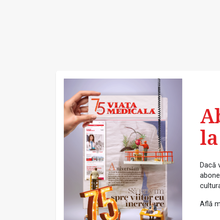
A
la
Dacă v
abonea
cultur
Află m