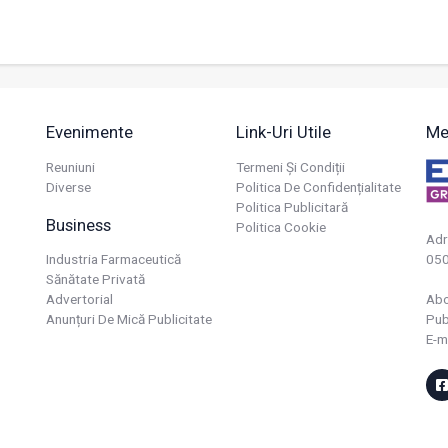
Evenimente
Link-Uri Utile
Me
Reuniuni
Termeni Și Condiții
Diverse
Politica De Confidențialitate
Politica Publicitară
Business
Politica Cookie
Adr
Industria Farmaceutică
050
Sănătate Privată
Advertorial
Ab
Anunțuri De Mică Publicitate
Pub
E-m