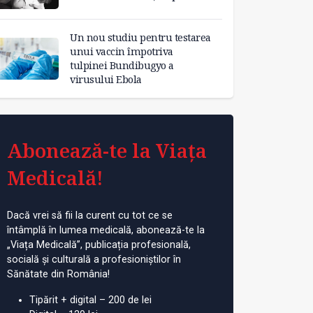
Un nou studiu pentru testarea
unui vaccin împotriva
tulpinei Bundibugyo a
virusului Ebola
Abonează-te la Viața
Medicală!
Dacă vrei să fii la curent cu tot ce se
întâmplă în lumea medicală, abonează-te la
„Viața Medicală”, publicația profesională,
socială și culturală a profesioniștilor în
Sănătate din România!
Tipărit + digital – 200 de lei