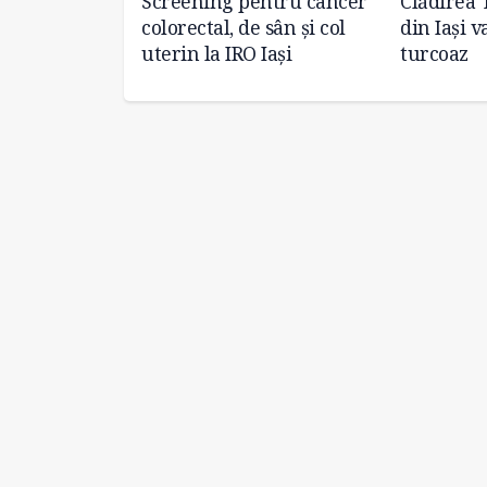
a face parte
Screening pentru cancer
Clădirea 
de screening
colorectal, de sân și col
din Iași v
uterin la IRO Iași
turcoaz