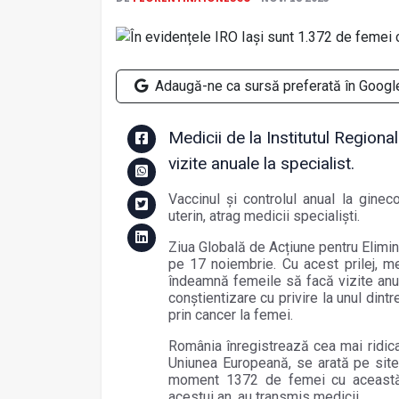
Adaugă-ne ca sursă preferată în Googl
Medicii de la Institutul Region
vizite anuale la specialist.
Vaccinul și controlul anual la gine
uterin, atrag medicii specialiști.
Ziua Globală de Acțiune pentru Elimin
pe 17 noiembrie. Cu acest prilej, me
îndeamnă femeile să facă vizite anua
conștientizare cu privire la unul din
prin cancer la femei.
România înregistrează cea mai ridicat
Uniunea Europeană, se arată pe sit
moment 1372 de femei cu această b
acestui an, au transmis medicii.