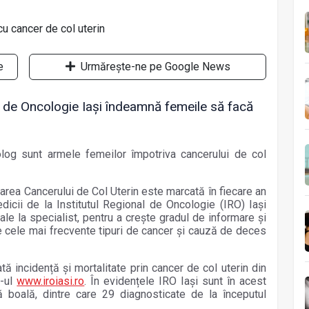
e
Urmărește-ne pe Google News
al de Oncologie Iași îndeamnă femeile să facă
colog sunt armele femeilor împotriva cancerului de col
area Cancerului de Col Uterin este marcată în fiecare an
dicii de la Institutul Regional de Oncologie (IRO) Iași
le la specialist, pentru a crește gradul de informare și
tre cele mai frecvente tipuri de cancer și cauză de deces
ă incidență şi mortalitate prin cancer de col uterin din
e-ul
www.iroiasi.ro
. În evidențele IRO Iași sunt în acest
oală, dintre care 29 diagnosticate de la începutul