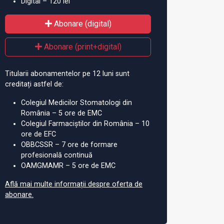
re pentru
IRO Iași: peste 12.000 de
Pr
Digital – 120 lei
oroză, gratuit, la IRO
persoane au fost consultate
ma
și investigate în doar 6 luni
IRO
Abonare (digital)
Abonare (print+digital)
Titularii abonamentelor pe 12 luni sunt
creditați astfel de:
Colegiul Medicilor Stomatologi din
România – 5 ore de EMC
Colegiul Farmaciștilor din România – 10
ore de EFC
OBBCSSR – 7 ore de formare
profesională continuă
OAMGMAMR – 5 ore de EMC
Află mai multe informații despre oferta de
abonare.