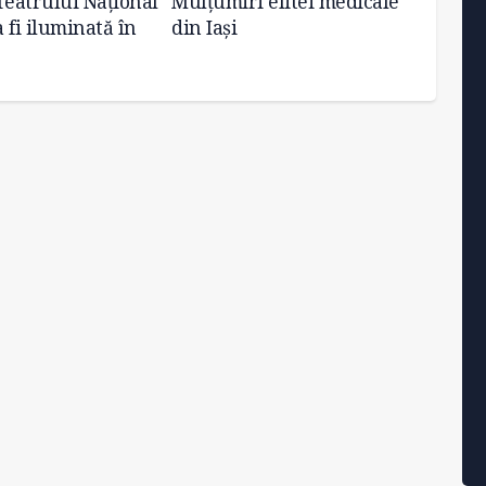
Teatrului Național
Mulțumiri elitei medicale
Testa
a fi iluminată în
din Iași
osteop
Iași