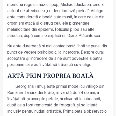
memoria regelui muzicii pop, Michael Jackson, care a
suferit de afecţiunea „ce decolorează pielea”. Vitiligo
este considerată o boală autoimună, în care celule din
organism atacă și distrug celulele pigmentare
melanocitare din epiderm, foliculul pilos sau alte
structuri, după cum ne explică dr. Diana Plăcintescu.
Nu este dureroasă și nici contagioasă, însă te pune, din
punct de vedere psihologic, la încercare. Despre curaj,
acceptare și încredere de sine sunt poveștile a patru
persoane care au învăţat să trăiască cu vitiligo.
ARTĂ PRIN PROPRIA BOALĂ
Georgiana Timuș este primul model cu vitiligo din
România. Tânăra din Brăila, în vârstă de 24 de ani, a
învăţat să-și accepte petele, și chiar să le iubească,
după ce a fost remarcată de fotografi, și solicitată
inclusiv pentru nuduri artistice. Prima pată a observat-o