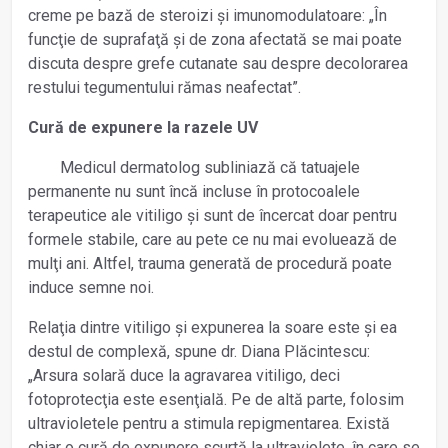
creme pe bază de steroizi și imunomodulatoare: „În
funcţie de suprafaţă și de zona afectată se mai poate
discuta despre grefe cutanate sau despre decolorarea
restului tegumentului rămas neafectat”.
Cură de expunere la razele UV
Medicul dermatolog subliniază că tatuajele
permanente nu sunt încă incluse în protocoalele
terapeutice ale vitiligo și sunt de încercat doar pentru
formele stabile, care au pete ce nu mai evoluează de
mulţi ani. Altfel, trauma generată de procedură poate
induce semne noi.
Relaţia dintre vitiligo și expunerea la soare este și ea
destul de complexă, spune dr. Diana Plăcintescu:
„Arsura solară duce la agravarea vitiligo, deci
fotoprotecţia este esenţială. Pe de altă parte, folosim
ultravioletele pentru a stimula repigmentarea. Există
chiar o cură de expunere scurtă la ultraviolete, în care se