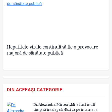
tă
Hepatitele virale continuă să fie o provocare
So
majoră de sănătate publică
tr
co
DIN ACEEAȘI CATEGORIE
Dr. Alexandra Mircea: „Mi-a luat mult
timp să înțeleg că «Ești ca pe internet!»