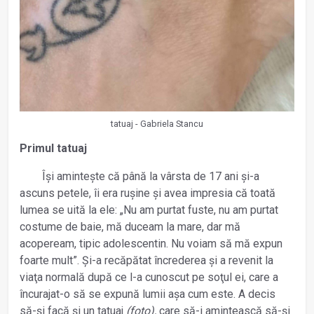
tatuaj - Gabriela Stancu
Primul tatuaj
Își amintește că până la vârsta de 17 ani și-a
ascuns petele, îi era rușine și avea impresia că toată
lumea se uită la ele: „Nu am purtat fuste, nu am purtat
costume de baie, mă duceam la mare, dar mă
acopeream, tipic adolescentin. Nu voiam să mă expun
foarte mult”. Și-a recăpătat încrederea și a revenit la
viaţa normală după ce l-a cunoscut pe soţul ei, care a
încurajat-o să se expună lumii așa cum este. A decis
să-și facă și un tatuaj
(foto),
care să-i amintească să-și