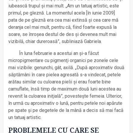
iubească trupul și mai mult. „Am un tatuaj artistic, este
primul, pe gleznă. La momentul acela [în iunie 2009]
pata de pe gleznă era cea mai extinsă și cea care mă
deranja cel mai mult, pentru că, fiind foarte expusă la
soare, se înroșea destul de des și devenea mult mai
vizibilă, chiar dureroasă”, subliniază Gabriela.
În luna februarie a acestui an și-a făcut
micropigmentare cu pigmenţi organici pe zonele cele
mai vizibile: genunchi, gât, axilă. „După aproximativ două
săptămâni în care pielea agresată s-a vindecat, petele
arătau similar cu culoarea pielii și erau foarte bine
camuflate, însă timp de maximum două luni acestea au
revenit la culoarea iniţială”, povestește femeia. Ulterior,
în urmă cu aproximativ o lună, pentru petele noi apărute
pe spate și pe degetele de la mână a decis să mai facă
un tatuaj artistic.
PROBLEMELE CU CARE SE