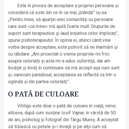
Este în proces de acceptare a propriei persoane și
consideră că este din ce în ce mai „blândă” cu ea.
„Pentru mine, să aparţin unei comunităţi cu persoane
care sunt «ca mine» mă ajută foarte mult. Grupurile de
suport sunt terapeutice și laud iniţiativa celor implicaţi”,
spune psihoterapeutul. În opinia ei, atunci când vine
vorba despre acceptare, este potrivit să ne înarmăm și
cu răbdare: „Am proiectat o vreme propriile-mi frici
asupra celorlalţi și asta mi-a adus suferinţă, dar am
învăţat și învăţ în continuare să mă accept așa cum sunt
și, oarecum paradoxal, acceptarea se reflectă ca într-o
oglindă și din partea celorlalţi”.
O PATĂ DE CULOARE
Vitiligo este doar o pată de culoare în viaţă, nimic
altceva, după cum susţine Iosif Vajnar, în vârstă de 50
de ani, psiholog și fotograf din Târgu Mureș. A acceptat
să trăiască cu petele și-i învaţă și pe alţii cum să