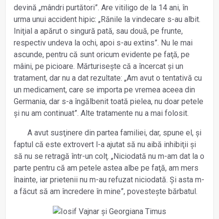
devină „mândri purtători”. Are vitiligo de la 14 ani, în
urma unui accident hipic: „Rănile la vindecare s-au albit.
Iniţial a apărut o singură pată, sau două, pe frunte,
respectiv undeva la ochi, apoi s-au extins”. Nu le mai
ascunde, pentru că sunt oricum evidente pe faţă, pe
mâini, pe picioare. Mărturisește că a încercat și un
tratament, dar nu a dat rezultate: „Am avut o tentativă cu
un medicament, care se importa pe vremea aceea din
Germania, dar s-a îngălbenit toată pielea, nu doar petele
și nu am continuat”. Alte tratamente nu a mai folosit.
A avut susţinere din partea familiei, dar, spune el, și
faptul că este extrovert l-a ajutat să nu aibă inhibiţii și
să nu se retragă într-un colţ. „Niciodată nu m-am dat la o
parte pentru că am petele astea albe pe faţă, am mers
înainte, iar prietenii nu m-au refuzat niciodată. Și asta m-
a făcut să am încredere în mine”, povestește bărbatul.