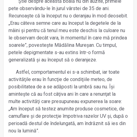
Știe despre această boală nu din auzite, primele
pete observându-le în jurul vârstei de 35 de ani.
Recunoaște că la început nu o deranjau în mod deosebit.
„Erau câteva semne care au început la degetele de la
mâini și pentru că tenul meu este deschis la culoare nu
le observam decât vara, în momentul în care mă prindea
soarele”, povestește Mădălina Mureșan. Cu timpul,
petele depigmentate s-au extins într-o formă
generalizată și au început să o deranjeze.
Astfel, comportamentul ei s-a schimbat, iar toate
activităţile erau în funcţie de condiţiile meteo, de
posibilitatea de a se adăposti la umbră sau nu. Își
amintește că au fost câţiva ani în care a renunţat la
multe activităţi care presupuneau expunerea la soare:
„Am început să testez anumite produse cosmetice, de
camuflare și de protecţie împotriva razelor UV și, după o
perioadă destul de îndelungată, am îndrăznit să ies din
nou la lumină”.