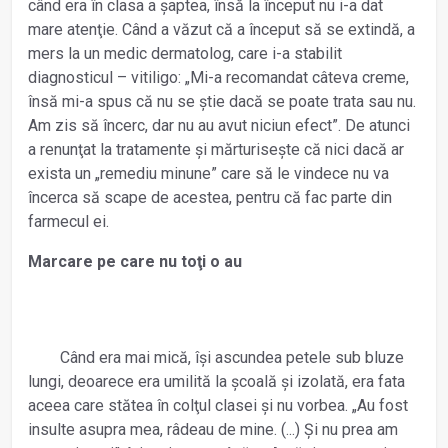
când era în clasa a șaptea, însă la început nu i-a dat
mare atenţie. Când a văzut că a început să se extindă, a
mers la un medic dermatolog, care i-a stabilit
diagnosticul – vitiligo: „Mi-a recomandat câteva creme,
însă mi-a spus că nu se știe dacă se poate trata sau nu.
Am zis să încerc, dar nu au avut niciun efect”. De atunci
a renunţat la tratamente și mărturisește că nici dacă ar
exista un „remediu minune” care să le vindece nu va
încerca să scape de acestea, pentru că fac parte din
farmecul ei.
Marcare pe care nu toţi o au
Când era mai mică, își ascundea petele sub bluze
lungi, deoarece era umilită la școală și izolată, era fata
aceea care stătea în colţul clasei și nu vorbea. „Au fost
insulte asupra mea, râdeau de mine. (...) Și nu prea am