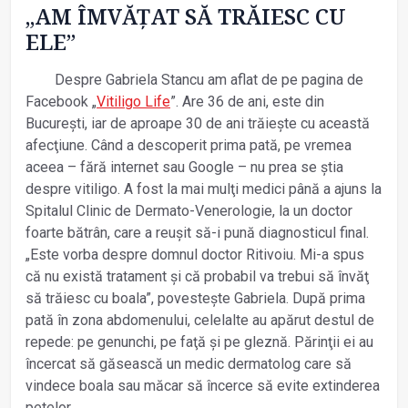
„AM ÎMVĂŢAT SĂ TRĂIESC CU
ELE”
Despre Gabriela Stancu am aflat de pe pagina de
Facebook „
Vitiligo Life
”. Are 36 de ani, este din
București, iar de aproape 30 de ani trăiește cu această
afecţiune. Când a descoperit prima pată, pe vremea
aceea – fără internet sau Google – nu prea se știa
despre vitiligo. A fost la mai mulţi medici până a ajuns la
Spitalul Clinic de Dermato-Venerologie, la un doctor
foarte bătrân, care a reușit să-i pună diagnosticul final.
„Este vorba despre domnul doctor Ritivoiu. Mi-a spus
că nu există tratament și că probabil va trebui să învăţ
să trăiesc cu boala”, povestește Gabriela. După prima
pată în zona abdomenului, celelalte au apărut destul de
repede: pe genunchi, pe faţă și pe gleznă. Părinţii ei au
încercat să găsească un medic dermatolog care să
vindece boala sau măcar să încerce să evite extinderea
petelor.