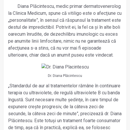
Diana Plăcintescu, medic primar dermatovenerolog
la Clinica Medicum, spune că vitiligo este o afecţiune cu
„personalitate”, în sensul că răspunsul la tratament este
destul de impredictibil. Potrivit ei, la fel ca și în alte boli
oarecum înrudite, de dezechilibru imunologic cu exces
pe anumite linii limfocitare, nimic nu ne garantează că
afecţiunea s-a stins, că nu vor mai fi episoade
ulterioare, chiar dacă un anumit puseu este vindecat.
Dr. Diana Plăcintescu
„Standardul de aur al tratamentelor rămâne în continuare
terapia cu ultraviolete, de regulă ultraviolete B cu banda
îngustă. Sunt necesare multe ședinţe, în care timpul de
expunere crește progresiv, de la câteva zeci de
secunde, la câteva zeci de minute”, precizează dr. Diana
Plăcintescu. Este totuși un tratament foarte consumator
de timp, așa că în practică, explică ea, se folosesc