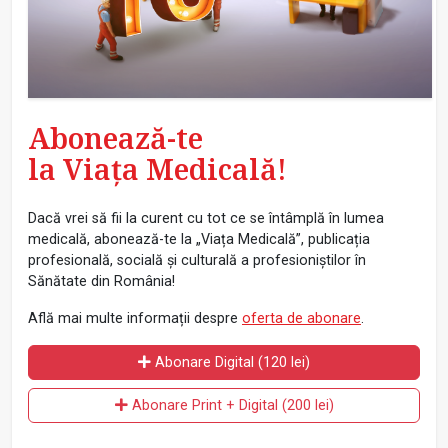
Abonează-te
la Viața Medicală!
Dacă vrei să fii la curent cu tot ce se întâmplă în lumea
medicală, abonează-te la „Viața Medicală”, publicația
profesională, socială și culturală a profesioniștilor în
Sănătate din România!
Află mai multe informații despre
oferta de abonare
.
Abonare Digital (120 lei)
Abonare Print + Digital (200 lei)