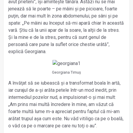
avut prieteni”, își amintește tânăra. Astăzi nu se mai
jenează să le poarte – pe mâini și pe picioare, foarte
puţin, dar mai mult în zona abdomenului, pe sâni și pe
spate: „Pe mâini au început să-mi apară chiar în această
vară. Știu că la unii apar de la soare, la alţii de la stres.
Și la mine e de la stres, pentru că sunt genul de
persoană care pune la suflet orice chestie urâtă”,
explică Georgiana.
Georgiana Timuș
A învăţat să se iubească și a transformat boala în artă,
iar curajul de a-și arăta petele într-un mod inedit, prin
intermediul pozelor nud, a impulsionat-o și mai mult:
„Am prins mai multă încredere în mine, am văzut că
foarte multă lume m-a apreciat pentru faptul că mi-am
arătat trupul așa cum este. Nu văd vitiligo ca pe o boală,
o văd ca pe o marcare pe care nu toţi o au”.