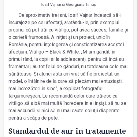
Iosif Vajnar și Georgiana Timuș
De aproximativ trei ani, Iosif Vajnar încearcă să-i
încurajeze pe cei afectaţi, arătându-le, prin exemplul
propriu, că pot trăi cu vitiligo, pot avea succes, familie și
o carieră frumoasă. A iniţiat și un proiect, unic în
România, pentru înţelegerea și conștientizarea acestei
afecţiuni: Vitiligo – Black & White. „M-am gândit, în
primul rând, la copii și la adolescenţi, pentru că încă au
frământări, au tot felul de gânduri, nu totdeauna cele mai
sănătoase. Și atunci asta am vrut să fie proiectul: un
model, o întâlnire de la care să plecăm mai entuziaști,
mai încrezători în sine”, a explicat fotograful
târgumureșean. Le recomandă celor care trăiesc cu
vitiligo să aibă mai multă încredere în ei înșiși, să nu se
mai ascundă și nici să nu mai caute soluţii disperate
pentru a scăpa de pete.
Standardul de aur în tratamente