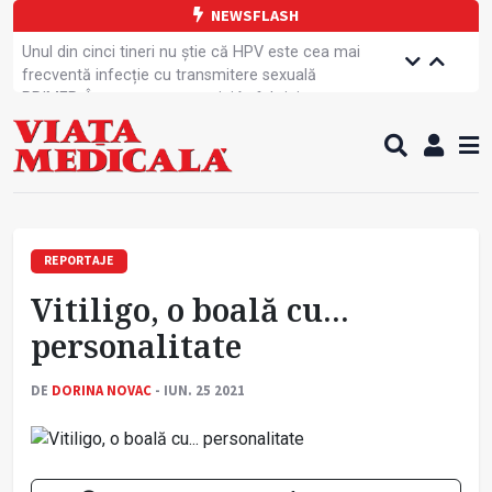
NEWSFLASH
Unul din cinci tineri nu știe că HPV este cea mai
frecventă infecție cu transmitere sexuală
PRIMER: Întreruperea energiei în fabrici ar pune
pacienții în pericol
Subiecte unice la examenul de specialist
Comercializarea unor medicamente, blocată
temporar
Cum gestionăm jet lag-ul- sfaturi de la specialiști
Care este legătura dintre oboseala mintală și
caniculă?
REPORTAJE
Campanie de prevenție dedicată sportivelor
Vitiligo, o boală cu...
Un nou studiu pentru testarea unui vaccin împotriva
tulpinei Bundibugyo a virusului Ebola
personalitate
Alăptarea, esențială pentru sănătatea mamei și
copilului
DE
DORINA NOVAC
- IUN. 25 2021
Concursul Internațional George Enescu, la ceas
aniversar