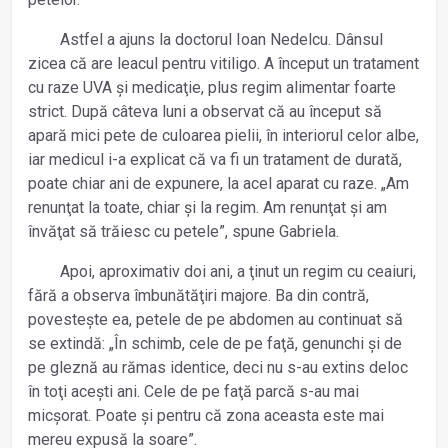
Astfel a ajuns la doctorul Ioan Nedelcu. Dânsul
zicea că are leacul pentru vitiligo. A început un tratament
cu raze UVA și medicaţie, plus regim alimentar foarte
strict. După câteva luni a observat că au început să
apară mici pete de culoarea pielii, în interiorul celor albe,
iar medicul i-a explicat că va fi un tratament de durată,
poate chiar ani de expunere, la acel aparat cu raze. „Am
renunţat la toate, chiar și la regim. Am renunţat și am
învăţat să trăiesc cu petele”, spune Gabriela.
Apoi, aproximativ doi ani, a ţinut un regim cu ceaiuri,
fără a observa îmbunătăţiri majore. Ba din contră,
povestește ea, petele de pe abdomen au continuat să
se extindă: „În schimb, cele de pe faţă, genunchi și de
pe gleznă au rămas identice, deci nu s-au extins deloc
în toţi acești ani. Cele de pe faţă parcă s-au mai
micșorat. Poate și pentru că zona aceasta este mai
mereu expusă la soare”.