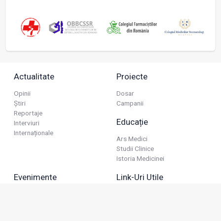
Actualitate
Proiecte
Opinii
Dosar
Știri
Campanii
Reportaje
Educație
Interviuri
Internaționale
Ars Medici
Studii Clinice
Istoria Medicinei
Evenimente
Link-Uri Utile
Reuniuni
Termeni Și Condiții
Diverse
Politica De Confidențialitate
Politica Publicitară