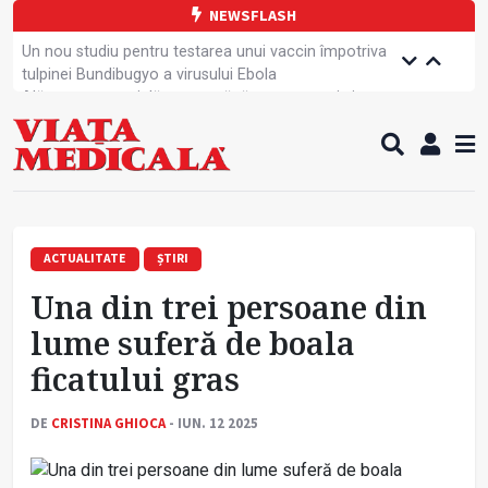
NEWSFLASH
Un nou studiu pentru testarea unui vaccin împotriva
tulpinei Bundibugyo a virusului Ebola
Alăptarea, esențială pentru sănătatea mamei și
copilului
Cartea electronică de identitate, noul card de
sănătate
Copiii europeni, într-o formă fizică tot mai proastă
Demersuri pentru acces transfrontalier la date
medicale
A fost elaborată metodologia de screening pentru
ACTUALITATE
ȘTIRI
cancerul pulmonar
Una din trei persoane din
Tratamentul cancerului pulmonar „nu mai este
standardizat”
lume suferă de boala
Contractul cadru ar putea fi modificat
ficatului gras
Greva Sanitas a fost suspendată
Campanie de prevenție dedicată sportivelor
DE
CRISTINA GHIOCA
- IUN. 12 2025