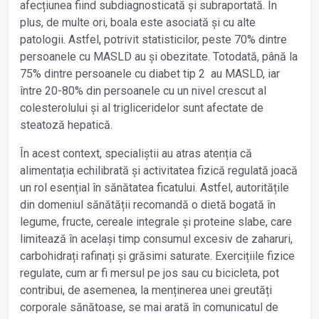
afecțiunea fiind subdiagnosticată și subraportată. În
plus, de multe ori, boala este asociată și cu alte
patologii. Astfel, potrivit statisticilor, peste 70% dintre
persoanele cu MASLD au și obezitate. Totodată, până la
75% dintre persoanele cu diabet tip 2 au MASLD, iar
între 20-80% din persoanele cu un nivel crescut al
colesterolului și al trigliceridelor sunt afectate de
steatoză hepatică.
În acest context, specialiștii au atras atenția că
alimentația echilibrată și activitatea fizică regulată joacă
un rol esențial în sănătatea ficatului. Astfel, autoritățile
din domeniul sănătății recomandă o dietă bogată în
legume, fructe, cereale integrale și proteine slabe, care
limitează în același timp consumul excesiv de zaharuri,
carbohidrați rafinați și grăsimi saturate. Exercițiile fizice
regulate, cum ar fi mersul pe jos sau cu bicicleta, pot
contribui, de asemenea, la menținerea unei greutăți
corporale sănătoase, se mai arată în comunicatul de