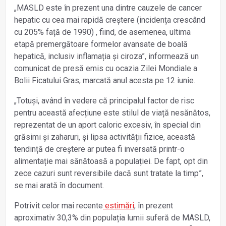
„MASLD este în prezent una dintre cauzele de cancer
hepatic cu cea mai rapidă creștere (incidența crescând
cu 205% față de 1990) , fiind, de asemenea, ultima
etapă premergătoare formelor avansate de boală
hepatică, inclusiv inflamația și ciroza”, informează un
comunicat de presă emis cu ocazia Zilei Mondiale a
Bolii Ficatului Gras, marcată anul acesta pe 12 iunie.
„Totuși, având în vedere că principalul factor de risc
pentru această afecțiune este stilul de viață nesănătos,
reprezentat de un aport caloric excesiv, în special din
grăsimi și zaharuri, și lipsa activității fizice, această
tendință de creștere ar putea fi inversată printr-o
alimentație mai sănătoasă a populației. De fapt, opt din
zece cazuri sunt reversibile dacă sunt tratate la timp”,
se mai arată în document.
Potrivit celor mai recente
estimări
, în prezent
aproximativ 30,3% din populația lumii suferă de MASLD,