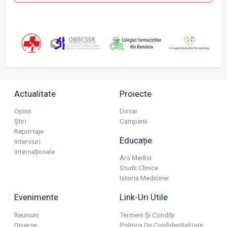
Actualitate
Proiecte
Opinii
Dosar
Știri
Campanii
Reportaje
Educație
Interviuri
Internaționale
Ars Medici
Studii Clinice
Istoria Medicinei
Evenimente
Link-Uri Utile
Reuniuni
Termeni Și Condiții
Diverse
Politica De Confidențialitate