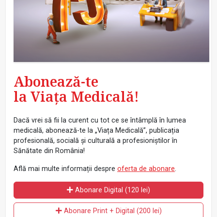
Abonează-te
la Viața Medicală!
Dacă vrei să fii la curent cu tot ce se întâmplă în lumea
medicală, abonează-te la „Viața Medicală”, publicația
profesională, socială și culturală a profesioniștilor în
Sănătate din România!
Află mai multe informații despre
oferta de abonare
.
Abonare Digital (120 lei)
Abonare Print + Digital (200 lei)