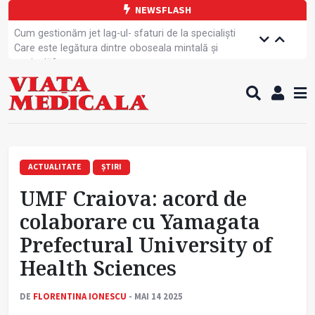
NEWSFLASH
Cum gestionăm jet lag-ul- sfaturi de la specialiști
Care este legătura dintre oboseala mintală și
caniculă?
Campanie de prevenție dedicată sportivelor
Un nou studiu pentru testarea unui vaccin împotriva
tulpinei Bundibugyo a virusului Ebola
Alăptarea, esențială pentru sănătatea mamei și
copilului
Cartea electronică de identitate, noul card de
sănătate
ACTUALITATE
ȘTIRI
Copiii europeni, într-o formă fizică tot mai proastă
UMF Craiova: acord de
Demersuri pentru acces transfrontalier la date
medicale
colaborare cu Yamagata
Contractul cadru ar putea fi modificat
Prefectural University of
Comercializarea unor medicamente, blocată
temporar
Health Sciences
DE
FLORENTINA IONESCU
- MAI 14 2025