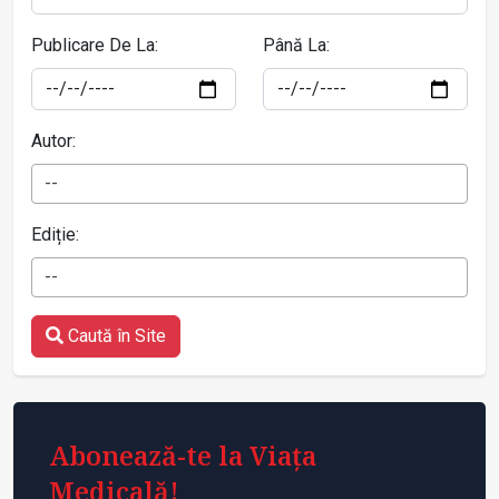
Publicare De La:
Până La:
Autor:
--
Ediție:
--
Caută în Site
Abonează-te la Viața
Medicală!