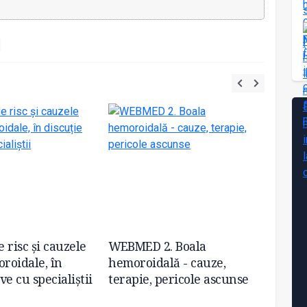
e risc și cauzele
WEBMED 2. Boala
WebMe
oroidale, în
hemoroidală - cauze,
hemor
ive cu specialiștii
terapie, pericole ascunse