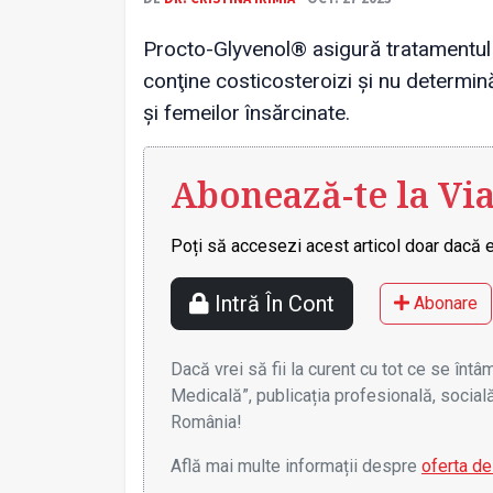
Procto-Glyvenol® asigură tratamentul l
conţine costicosteroizi și nu determi
și femeilor însărcinate.
Abonează-te la Vi
Poți să accesezi acest articol doar dacă e
Intră În Cont
Abonare
Dacă vrei să fii la curent cu tot ce se înt
Medicală”, publicația profesională, socială
România!
Află mai multe informații despre
oferta d