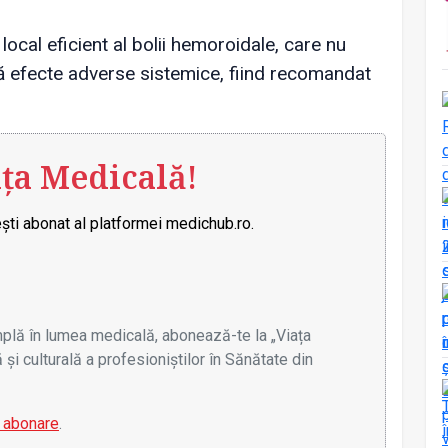
ocal eficient al bolii hemoroidale, care nu
nă efecte adverse sistemice, fiind recomandat
ața Medicală!
ști abonat al platformei medichub.ro.
âmplă în lumea medicală, abonează-te la „Viața
 și culturală a profesioniștilor în Sănătate din
e abonare
.