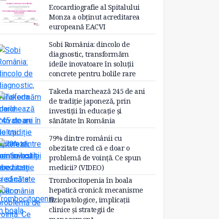
Ecocardiografie al Spitalului
Monza a obținut acreditarea
europeană EACVI
Sobi România: dincolo de
diagnostic, transformăm
ideile inovatoare în soluții
concrete pentru bolile rare
Takeda marchează 245 de ani
de tradiție japoneză, prin
investiții în educație și
sănătate în România
79% dintre românii cu
obezitate cred că e doar o
problemă de voință. Ce spun
medicii? (VIDEO)
Trombocitopenia în boala
hepatică cronică: mecanisme
fiziopatologice, implicații
clinice și strategii de