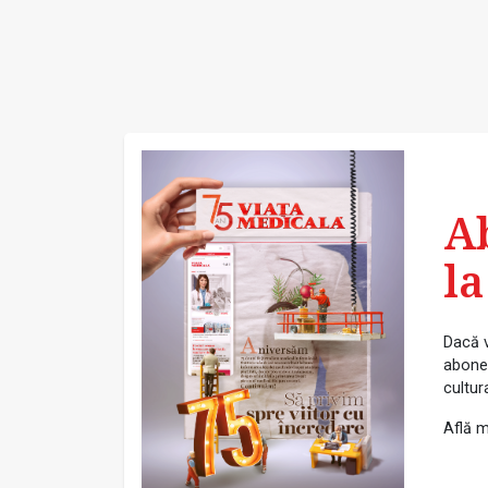
A
la
Dacă v
abonea
cultur
Află m