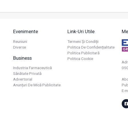
Evenimente
Link-Uri Utile
Me
Reuniuni
Termeni Și Condiții
Diverse
Politica De Confidențialitate
Politica Publicitară
Business
Politica Cookie
Adr
Industria Farmaceutică
050
Sănătate Privată
Advertorial
Ab
Anunțuri De Mică Publicitate
Pub
E-m