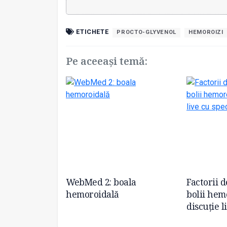
ETICHETE
PROCTO-GLYVENOL
HEMOROIZI
Pe aceeași temă:
oala
WebMed 2: boala
Factorii d
- cauze,
hemoroidală
bolii hem
cole ascunse
discuție l