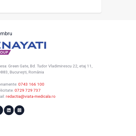
mbru
esa: Green Gate, Bd. Tudor Vladimirescu 22, etaj 11,
883, Bucureşti, România
onamente:
0743 166 100
licitate:
0729 729 737
ail:
redactia@viata-medicala.ro