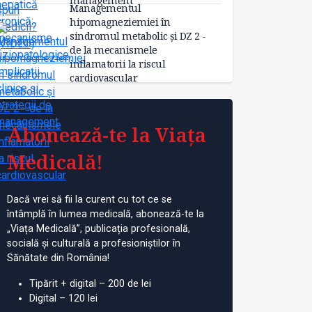
management
Managementul
hipomagneziemiei în
sindromul metabolic și DZ 2 -
de la mecanismele
inflamatorii la riscul
cardiovascular
Abonează-te la Viața
Medicală!
Dacă vrei să fii la curent cu tot ce se
întâmplă în lumea medicală, abonează-te la
„Viața Medicală”, publicația profesională,
socială și culturală a profesioniștilor în
d 2: boala
Factorii de risc și cauzele
WE
Sănătate din România!
oidală
bolii hemoroidale, în
he
discuție live cu specialiștii
te
Tipărit + digital – 200 de lei
Digital – 120 lei