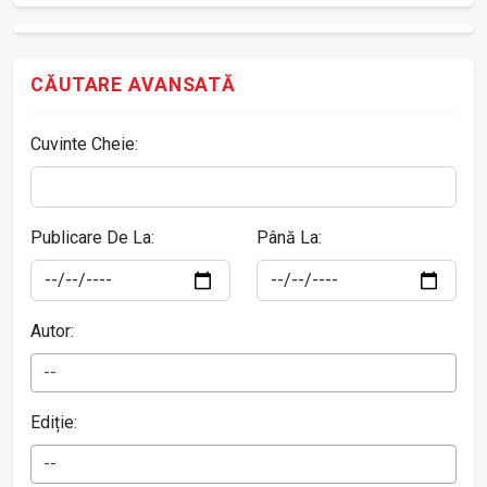
CĂUTARE AVANSATĂ
Cuvinte Cheie:
Publicare De La:
Până La:
Autor:
--
Ediție:
--