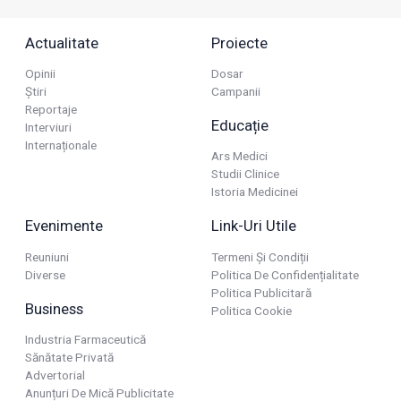
Actualitate
Proiecte
Opinii
Dosar
Știri
Campanii
Reportaje
Educație
Interviuri
Internaționale
Ars Medici
Studii Clinice
Istoria Medicinei
Evenimente
Link-Uri Utile
Reuniuni
Termeni Și Condiții
Diverse
Politica De Confidențialitate
Politica Publicitară
Business
Politica Cookie
Industria Farmaceutică
Sănătate Privată
Advertorial
Anunțuri De Mică Publicitate