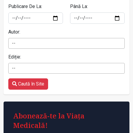
Publicare De La:
Până La:
Autor:
--
Ediție:
--
Caută în Site
Abonează-te la Viața
Medicală!