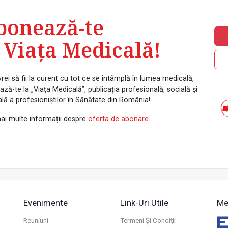
bonează-te
 Viața Medicală!
rei să fii la curent cu tot ce se întâmplă în lumea medicală,
ză-te la „Viața Medicală”, publicația profesională, socială și
ală a profesioniștilor în Sănătate din România!
ai multe informații despre
oferta de abonare
.
Evenimente
Link-Uri Utile
Me
Reuniuni
Termeni Și Condiții