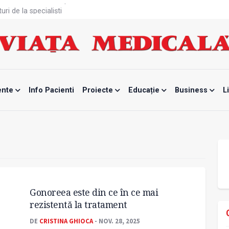
ri de la specialiști
eala mintală și caniculă?
tă sportivelor
unui vaccin împotriva tulpinei Bundibugyo a virusului Ebola
ănătatea mamei și copilului
te, noul card de sănătate
fizică tot mai proastă
rontalier la date medicale
ente
Info Pacienti
Proiecte
Educație
Business
L
odificat
mente, blocată temporar
Gonoreea este din ce în ce mai
rezistentă la tratament
DE
CRISTINA GHIOCA
- NOV. 28, 2025