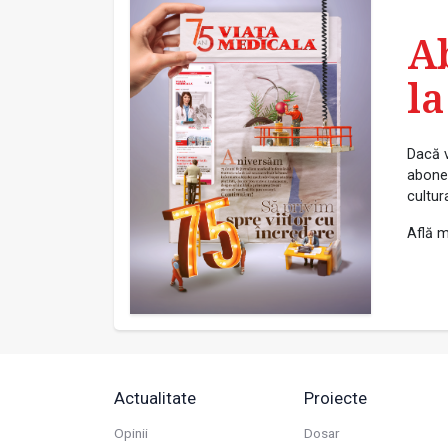
A
la
Dacă v
abonea
cultur
Află m
Actualitate
Proiecte
Opinii
Dosar