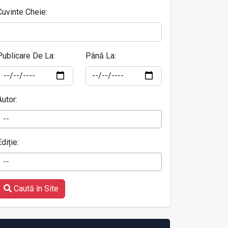
Cuvinte Cheie:
Publicare De La:
Până La:
Autor:
--
Ediție:
--
Caută în Site