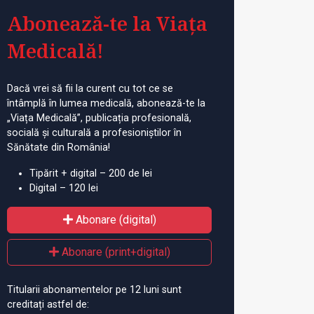
Abonează-te la Viața
Medicală!
Dacă vrei să fii la curent cu tot ce se
întâmplă în lumea medicală, abonează-te la
„Viața Medicală”, publicația profesională,
socială și culturală a profesioniștilor în
Sănătate din România!
Tipărit + digital – 200 de lei
Digital – 120 lei
Abonare (digital)
Abonare (print+digital)
Titularii abonamentelor pe 12 luni sunt
creditați astfel de: