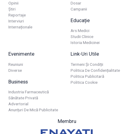
Opinii
Dosar
Știri
Campanii
Reportaje
Educație
Interviuri
Internaționale
Ars Medici
Studii Clinice
Istoria Medicinei
Evenimente
Link-Uri Utile
Reuniuni
Termeni Și Condiții
Diverse
Politica De Confidențialitate
Politica Publicitară
Business
Politica Cookie
Industria Farmaceutică
Sănătate Privată
Advertorial
Anunțuri De Mică Publicitate
Membru