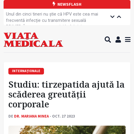
NEWSFLASH
Unul din cinci tineri nu știe că HPV este cea mai
frecventă infecție cu transmitere sexuală
PRIMER: Întreruperea energiei în fabrici ar pune
pacienții în pericol
Subiecte unice la examenul de specialist
Comercializarea unor medicamente, blocată
temporar
Cum gestionăm jet lag-ul- sfaturi de la specialiști
Care este legătura dintre oboseala mintală și
caniculă?
INTERNAȚIONALE
Campanie de prevenție dedicată sportivelor
Studiu: tirzepatida ajută la
Un nou studiu pentru testarea unui vaccin împotriva
tulpinei Bundibugyo a virusului Ebola
scăderea greutăţii
Alăptarea, esențială pentru sănătatea mamei și
corporale
copilului
Concursul Internațional George Enescu, la ceas
aniversar
DE
DR. MARIANA MINEA
- OCT. 27 2023