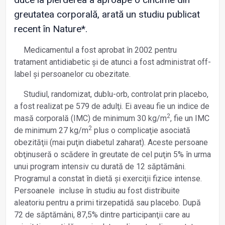
greutatea corporală, arată un studiu publicat
recent în Nature*.
Medicamentul a fost aprobat în 2002 pentru
tratament antidiabetic și de atunci a fost administrat off-
label și persoanelor cu obezitate.
Studiul, randomizat, dublu-orb, controlat prin placebo,
a fost realizat pe 579 de adulţi. Ei aveau fie un indice de
2
masă corporală (IMC) de minimum 30 kg/m
, fie un IMC
2
de minimum 27 kg/m
plus o complicaţie asociată
obezităţii (mai puţin diabetul zaharat). Aceste persoane
obţinuseră o scădere în greutate de cel puţin 5% în urma
unui program intensiv cu durată de 12 săptămâni.
Programul a constat în dietă și exerciţii fizice intense.
Persoanele
incluse în studiu au fost distribuite
aleatoriu pentru a primi tirzepatidă sau placebo. După
72 de săptămâni, 87,5% dintre participanţii care au