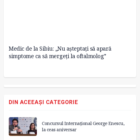
la
Medic de la Sibiu: „Nu așteptați să apară
Pr
simptome ca să mergeți la oftalmolog”
tr
DIN ACEEAȘI CATEGORIE
Concursul Internațional George Enescu,
la ceas aniversar