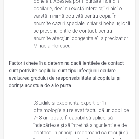
ochelari. Acestea pot fi purtate încă din
copilărie, deci nu există interdicții și nici o
vârstă minimă potrivită pentru copii. În
anumite cazuri speciale, chiar şi bebeluşilor li
se prescriu lentile de contact, pentru
anumite afecţiuni congenitale”, a precizat dr.
Mihaela Florescu.
Factorii cheie în a determina dacă lentilele de contact
sunt potrivite copilului sunt tipul afecțiunii oculare,
evaluarea gradului de responsabilitate al copilului şi
dorinţa acestuia de a le purta.
„Studiile și experiența experților în
oftalmologie au relevat faptul că un copil de
7- 8 ani poate fi capabil să aplice, să
îndepărteze și să întrețină singur lentilele de
contact. În principiu recomand ca micuții să