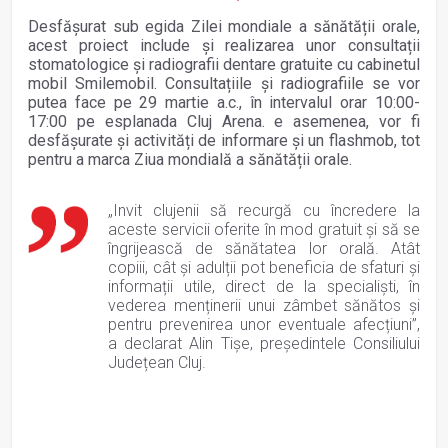
Desfășurat sub egida Zilei mondiale a sănătății orale,
acest proiect include și realizarea unor consultații
stomatologice și radiografii dentare gratuite cu cabinetul
mobil Smilemobil. Consultațiile și radiografiile se vor
putea face pe 29 martie a.c., în intervalul orar 10:00-
17:00 pe esplanada Cluj Arena. e asemenea, vor fi
desfășurate și activități de informare și un flashmob, tot
pentru a marca Ziua mondială a sănătății orale.
„Invit clujenii să recurgă cu încredere la
aceste servicii oferite în mod gratuit și să se
îngrijească de sănătatea lor orală. Atât
copiii, cât și adulții pot beneficia de sfaturi și
informații utile, direct de la specialiști, în
vederea menținerii unui zâmbet sănătos și
pentru prevenirea unor eventuale afecțiuni”,
a declarat Alin Tișe, președintele Consiliului
Județean Cluj.