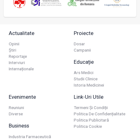
Actualitate
Proiecte
Opinii
Dosar
Știri
Campanii
Reportaje
Educație
Interviuri
Internaționale
Ars Medici
Studii Clinice
Istoria Medicinei
Evenimente
Link-Uri Utile
Reuniuni
Termeni Și Condiții
Diverse
Politica De Confidențialitate
Politica Publicitară
Business
Politica Cookie
Industria Farmaceutică