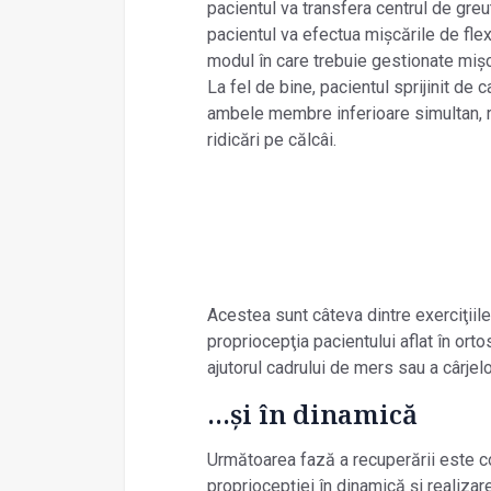
pacientul va transfera centrul de greu
pacientul va efectua mișcările de fle
modul în care trebuie gestionate mișc
La fel de bine, pacientul sprijinit de 
ambele membre inferioare simultan, r
ridicări pe călcâi.
Acestea sunt câteva dintre exerciţiile
propriocepţia pacientului aflat în ort
ajutorul cadrului de mers sau a cârjelo
...și în dinamică
Următoarea fază a recuperării este 
propriocepţiei în dinamică și realizar