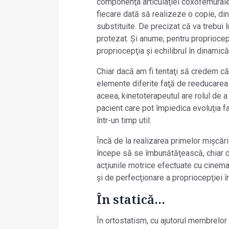
componenţa articulaţiei coxofemurale,
fiecare dată să realizeze o copie, din m
substituite. De precizat că va trebui l
protezat. Și anume, pentru propriocepţi
propriocepţia și echilibrul în dinamică
Chiar dacă am fi tentaţi să credem că 
elemente diferite faţă de reeducarea m
aceea, kinetoterapeutul are rolul de a
pacient care pot împiedica evoluţia f
într-un timp util.
Încă de la realizarea primelor mișcări
începe să se îmbunătăţească, chiar d
acţiunile motrice efectuate cu cinem
și de perfecţionare a propriocepţiei în
În statică…
În ortostatism, cu ajutorul membrelor 