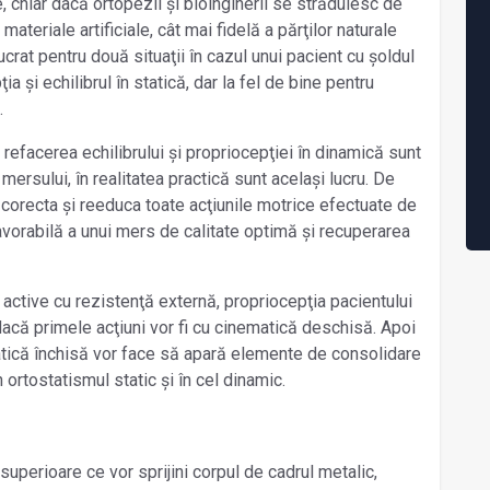
 chiar dacă ortopezii și bioinginerii se străduiesc de
ateriale artificiale, cât mai fidelă a părţilor naturale
ucrat pentru două situaţii în cazul unui pacient cu șoldul
a și echilibrul în statică, dar la fel de bine pentru
.
refacerea echilibrului și propriocepţiei în dinamică sunt
ersului, în realitatea practică sunt același lucru. De
 corecta și reeduca toate acţiunile motrice efectuate de
avorabilă a unui mers de calitate optimă și recuperarea
 active cu rezistenţă externă, propriocepţia pacientului
acă primele acţiuni vor fi cu cinematică deschisă. Apoi
atică închisă vor face să apară elemente de consolidare
 ortostatismul static și în cel dinamic.
superioare ce vor sprijini corpul de cadrul metalic,