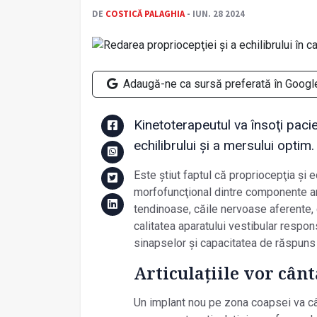
DE
COSTICĂ PALAGHIA
- IUN. 28 2024
Adaugă-ne ca sursă preferată în Googl
Kinetoterapeutul va însoţi paci
echilibrului și a mersului optim.
Este știut faptul că propriocepţia și e
morfofuncţional dintre componente an
tendinoase, căile nervoase aferente, 
calitatea aparatului vestibular respon
sinapselor și capacitatea de răspuns 
Articulaţiile vor cânt
Un implant nou pe zona coapsei va cânt