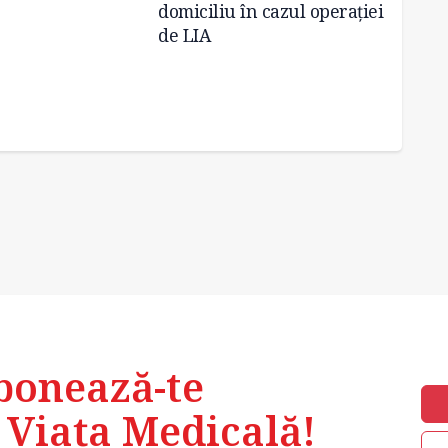
domiciliu în cazul operației
vacanț
de LIA
recup
Medica
medica
sărbăt
bonează-te
 Viața Medicală!