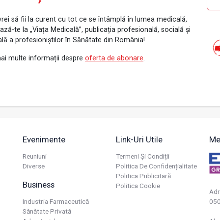
rei să fii la curent cu tot ce se întâmplă în lumea medicală,
ză-te la „Viața Medicală”, publicația profesională, socială și
ală a profesioniștilor în Sănătate din România!
ai multe informații despre
oferta de abonare
.
Evenimente
Link-Uri Utile
Me
Reuniuni
Termeni Și Condiții
Diverse
Politica De Confidențialitate
Politica Publicitară
Business
Politica Cookie
Adr
Industria Farmaceutică
050
Sănătate Privată