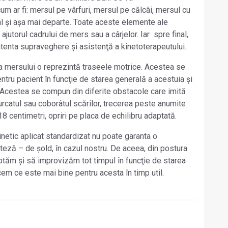
cum ar fi: mersul pe vârfuri, mersul pe călcâi, mersul cu
al și așa mai departe. Toate aceste elemente ale
ajutorul cadrului de mers sau a cârjelor. Iar spre final,
 atenta supraveghere și asistenţă a kinetoterapeutului.
 mersului o reprezintă traseele motrice. Acestea se
ntru pacient în funcţie de starea generală a acestuia și
ă. Acestea se compun din diferite obstacole care imită
fi urcatul sau coborâtul scărilor, trecerea peste anumite
 centimetri, opriri pe placa de echilibru adaptată.
kinetic aplicat standardizat nu poate garanta o
teză – de șold, în cazul nostru. De aceea, din postura
ptăm și să improvizăm tot timpul în funcţie de starea
cem ce este mai bine pentru acesta în timp util.