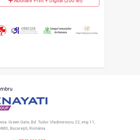
Abonare Print + Digital (200 lei)
mbru
esa: Green Gate, Bd. Tudor Vladimirescu 22, etaj 11,
883, Bucureşti, România