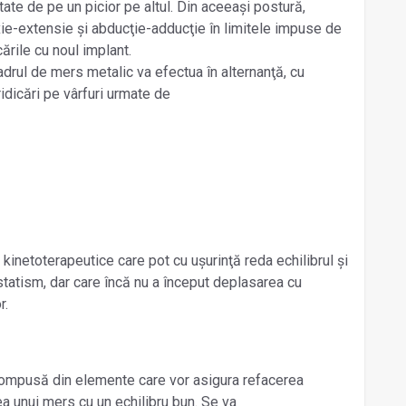
tate de pe un picior pe altul. Din aceeași postură,
xie-extensie și abducţie-adducţie în limitele impuse de
ările cu noul implant.
cadrul de mers metalic va efectua în alternanţă, cu
idicări pe vârfuri urmate de
 kinetoterapeutice care pot cu ușurinţă reda echilibrul și
ostatism, dar care încă nu a început deplasarea cu
r.
compusă din elemente care vor asigura refacerea
ea unui mers cu un echilibru bun. Se va