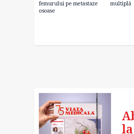
 sonor” care
femurului pe metastaze
multiplă
 de mișcare
osoase
A
la