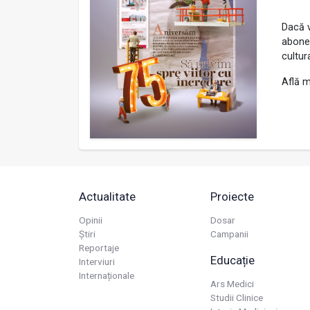
Dacă v
abonea
cultur
Află m
Actualitate
Proiecte
Opinii
Dosar
Știri
Campanii
Reportaje
Educație
Interviuri
Internaționale
Ars Medici
Studii Clinice