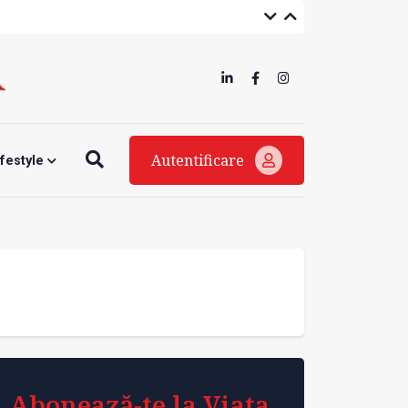
Autentificare
ifestyle
Abonează-te la Viața