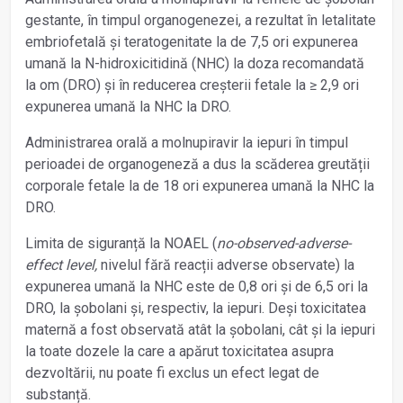
gestante, în timpul organogenezei, a rezultat în letalitate
embriofetală și teratogenitate la de 7,5 ori expunerea
umană la N-hidroxicitidină (NHC) la doza recomandată
la om (DRO) și în reducerea creșterii fetale la ≥ 2,9 ori
expunerea umană la NHC la DRO.
Administrarea orală a molnupiravir la iepuri în timpul
perioadei de organogeneză a dus la scăderea greutății
corporale fetale la de 18 ori expunerea umană la NHC la
DRO.
Limita de siguranță la NOAEL (
no-observed-adverse-
effect level,
nivelul fără reacții adverse observate) la
expunerea umană la NHC este de 0,8 ori și de 6,5 ori la
DRO, la șobolani și, respectiv, la iepuri. Deși toxicitatea
maternă a fost observată atât la șobolani, cât și la iepuri
la toate dozele la care a apărut toxicitatea asupra
dezvoltării, nu poate fi exclus un efect legat de
substanță.