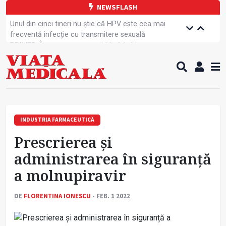
NEWSFLASH
Unul din cinci tineri nu știe că HPV este cea mai
frecventă infecție cu transmitere sexuală
PRIMER: Întreruperea energiei în fabrici ar pune
pacienții în pericol
Subiecte unice la examenul de specialist
Comercializarea unor medicamente, blocată
temporar
Cum gestionăm jet lag-ul- sfaturi de la specialiști
Care este legătura dintre oboseala mintală și
caniculă?
INDUSTRIA FARMACEUTICĂ
Campanie de prevenție dedicată sportivelor
Prescrierea și
Un nou studiu pentru testarea unui vaccin împotriva
tulpinei Bundibugyo a virusului Ebola
administrarea în siguranță
Alăptarea, esențială pentru sănătatea mamei și
a molnupiravir
copilului
Concursul Internațional George Enescu, la ceas
aniversar
DE
FLORENTINA IONESCU
- FEB. 1 2022