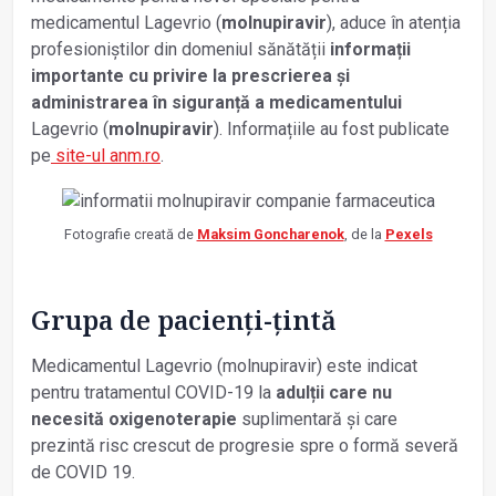
medicamentul Lagevrio (
molnupiravir
), aduce în atenția
profesioniștilor din domeniul sănătății
informații
importante cu privire la prescrierea și
administrarea în siguranță a medicamentului
Lagevrio (
molnupiravir
). Informațiile au fost publicate
pe
site-ul anm.ro
.
Fotografie creată de
Maksim Goncharenok
, de la
Pexels
Grupa de pacienți-țintă
Medicamentul Lagevrio (molnupiravir) este indicat
pentru tratamentul COVID-19 la
adulții care nu
necesită oxigenoterapie
suplimentară și care
prezintă risc crescut de progresie spre o formă severă
de COVID 19.