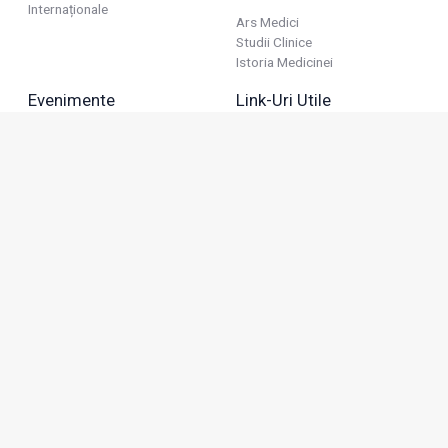
Internaționale
Ars Medici
Studii Clinice
Istoria Medicinei
Evenimente
Link-Uri Utile
Reuniuni
Termeni Și Condiții
Diverse
Politica De Confidențialitate
Politica Publicitară
Business
Politica Cookie
Industria Farmaceutică
Sănătate Privată
Advertorial
Anunțuri De Mică Publicitate
Membru
Adresa: Green Gate, Bd. Tudor Vladimirescu 22, etaj 11,