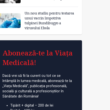
Un nou studiu pentru testarea
unui vaccin împotriva
tulpinei Bundibugyo a
virusului Ebola
Abonează-te la Viața
Medicală!
Dacă vrei să fii la curent cu tot ce se
întâmplă în lumea medicală, abonează-te la
„Viața Medicală”, publicația profesională,
socială și culturală a profesioniștilor în
Sănătate din România!
Tipărit + digital – 200 de lei