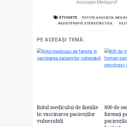
Asociației Medisprof.
ETICHETE
PETITIE ASOCIATIA MEDI
RADIOTERAPIE STEREOTACTICA
DEC
PE ACEEAȘI TEMĂ:
. Irinel
Rolul medicului de familie
800 de me
ntem astăzi în
în vaccinarea pacienților
formați p
nei
vulnerabili
paciențil