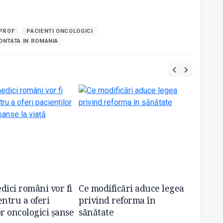
SPROF
PACIENTI ONCOLOGICI
ONTATA IN ROMANIA
dici români vor fi
Ce modificări aduce legea
O nou
entru a oferi
privind reforma în
naviga
or oncologici șanse
sănătate
Român