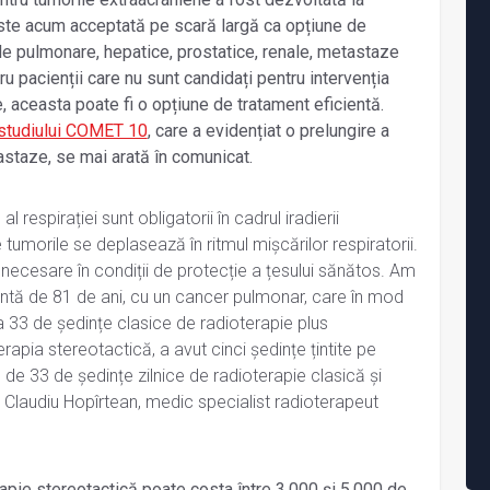
ste acum acceptată pe scară largă ca opțiune de
ile pulmonare, hepatice, prostatice, renale, metastaze
u pacienții care nu sunt candidați pentru intervenția
e, aceasta poate fi o opțiune de tratament eficientă.
 studiului COMET 10
, care a evidențiat o prelungire a
tastaze, se mai arată în comunicat.
 respirației sunt obligatorii în cadrul iradierii
tumorile se deplasează în ritmul mișcărilor respiratorii.
 necesare în condiții de protecție a țesului sănătos. Am
ntă de 81 de ani, cu un cancer pulmonar, care în mod
a 33 de ședințe clasice de radioterapie plus
rapia stereotactică, a avut cinci ședințe țintite pe
 de 33 de ședințe zilnice de radioterapie clasică și
. Claudiu Hopîrtean, medic specialist radioterapeut
rapie stereotactică poate costa între 3.000 și 5.000 de