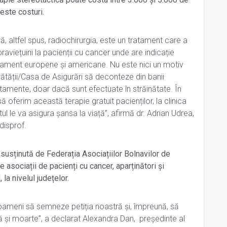
este costuri.
, altfel spus, radiochirurgia, este un tratament care a
viețuirii la pacienții cu cancer unde are indicație
tament europene și americane. Nu este nici un motiv
ătății/Casa de Asigurări să deconteze din banii
atamente, doar dacă sunt efectuate în străinătate. În
 oferim această terapie gratuit pacienților, la clinica
l le va asigura șansa la viață”, afirmă dr. Adrian Udrea,
disprof.
usținută de Federația Asociațiilor Bolnavilor de
asociații de pacienți cu cancer, aparținători și
 la nivelul județelor.
oameni să semneze petiția noastră și, împreună, să
ă și moarte”, a declarat Alexandra Dan, președinte al