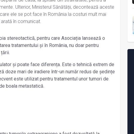
mente. Ulterior, Ministerul Sănătății, decontează aceste
n care ele se pot face în România la costuri mult mai
e arată în comunicat.
pia stereotactică, pentru care Asociația lansează o
ntarea tratamentului și în România, nu doar pentru
țării.
lator și poate face diferența. Este o tehnică extrem de
ază doze mari de iradiere într-un număr redus de ședințe
recvent este utilizat pentru tratamentul unor tumori de
i de boala metastatică.
tru tumorile extraacraniene a fost dezvoltată la