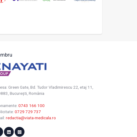
mbru
esa: Green Gate, Bd. Tudor Vladimirescu 22, etaj 11,
883, Bucureşti, România
onamente:
0743 166 100
licitate:
0729 729 737
ail:
redactia@viata-medicala.ro