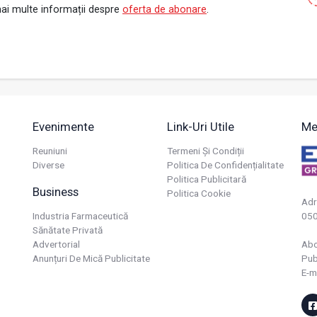
ai multe informații despre
oferta de abonare
.
Evenimente
Link-Uri Utile
Me
Reuniuni
Termeni Și Condiții
Diverse
Politica De Confidențialitate
Politica Publicitară
Business
Politica Cookie
Adr
Industria Farmaceutică
050
Sănătate Privată
Advertorial
Ab
Anunțuri De Mică Publicitate
Pub
E-m