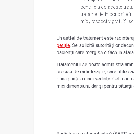
beneficia de aceste trata
tratamente în condițiile î
mici, respectiv gratuit”, s
Un astfel de tratament este radiotera
petiție
. Se solicită autorităților deco
pacienții care merg să o facă în afara 
Tratamentul se poate administra ambu
precisă de radioterapie, care utilize
- una până la cinci ședințe. Cel mai f
mici dimensiuni, dar și pentru situați
Radioterapia stereotactică (SBRT) pen