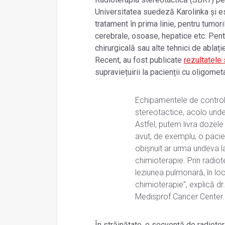
Universitatea suedeză Karolinka și e
tratament în prima linie, pentru tumor
cerebrale, osoase, hepatice etc. Pentr
chirurgicală sau alte tehnici de ablați
Recent, au fost publicate
rezultatele
supraviețuirii la pacienții cu oligome
Echipamentele de control al
stereotactice, acolo unde 
Astfel, putem livra dozele
avut, de exemplu, o pacie
obișnuit ar urma undeva l
chimioterapie. Prin radiote
leziunea pulmonară, în loc
chimioterapie”, explică dr
Medisprof Cancer Center.
În străinătate, o secvență de radiote