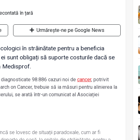
e
Urmărește-ne pe Google News
cologici în străinătate pentru a beneficia
 ei sunt obligați să suporte costurile dacă se
ia Medisprof.
st diagnosticate 98.886 cazuri noi de
cancer
, potrivit
rch on Cancer, trebuie să ia măsuri pentru alinierea la
ului, se arată într-un comunicat al Asociației
 încă se lovesc de situații paradoxale, cum ar fi
 departe de casă, la spitale din străinătate, pentru a