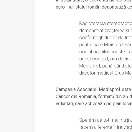
euro - iar statul român decontează ac
Radioterapia stereotactică
demonstrat creșterea supra
conform ghidurilor de tra
pentru care Ministerul Săn
contribuabililor aceste tr
acest context, am decis să
Medisprof, până când statu
director medical Grup Me
Campania Asociației Medisprof este s
Cancer din România, formată din 26 de 
voluntari, care activează pe plan local,
Sperăm ca tot mai mulți 
facem diferența între viaț