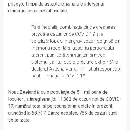
priveşte timpii de aşteptare, iar unele intervenţii
chirurgicale au trebuit anulate.
Fără îndoială, combinaţia dintre creşterea
bruscă a cazurilor de COVID-19 şi a
spitalizărilor, cel mai grav sezon de gripă din
memoria recentă şi absenţa personalului
aferent pun lucrătorii sanitari şi întreg
sistemul sanitar sub o presiune extremă”, a
declarat Ayesha Verrall, ministrul responsabil
pentru reacția la COVID-19.
Noua Zeelandă, cu o populaţie de 5,1 milioane de
locuitori, a înregistrat joi 11.382 de cazuri noi de COVID-
19, numărul total al persoanelor infectate în prezent
ajungând la 68.737. Dintre acestea, 765 de cazuri sunt
spitalizate.