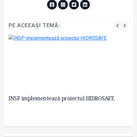
PE ACEEAȘI TEMĂ:
INSP implementează proiectul HIDROSAFE
MS
pe
le