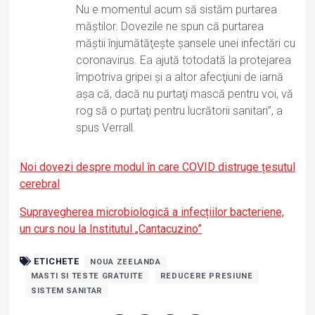
Nu e momentul acum să sistăm purtarea
măştilor. Dovezile ne spun că purtarea
măştii înjumătăţeşte şansele unei infectări cu
coronavirus. Ea ajută totodată la protejarea
împotriva gripei şi a altor afecţiuni de iarnă
aşa că, dacă nu purtaţi mască pentru voi, vă
rog să o purtaţi pentru lucrătorii sanitari”, a
spus Verrall.
Noi dovezi despre modul în care COVID distruge țesutul
cerebral
Supravegherea microbiologică a infecțiilor bacteriene,
un curs nou la Institutul „Cantacuzino”
ETICHETE
NOUA ZEELANDA
MASTI SI TESTE GRATUITE
REDUCERE PRESIUNE
SISTEM SANITAR