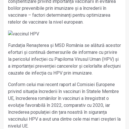
conștientizare privind importanța vaccinării în evitarea
bolilor prevenibile prin imunizare și a încrederii în
vaccinare – factori determinanți pentru optimizarea
ratelor de vaccinare la nivel european.
Fundația Renașterea și MSD România se alătură acestor
eforturi și continuă demersurile de informare cu privire
la pericolul infecției cu Papiloma Virusul Uman (HPV) și
a importanței prevenției cancerelor și celorlalte afecțiuni
cauzate de infecția cu HPV prin imunizare.
Conform celui mai recent raport al Comisiei Europene
privind situația încrederii în vaccinuri în Statele Membre
UE, încrederea românilor în vaccinuri a înregistrat o
evoluție favorabilă în 2022, comparativ cu 2020, iar
încrederea populației din țara noastră în siguranța
vaccinului HPV a avut una dintre cele mai mari creșteri la
nivelul UE.