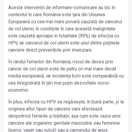
Aceste intervenții de informare-comunicare au loc în
contextul în care România este țara din Uniunea
Europeană cu cea mai mare povară cauzată de cancerul
de col uterin, în condițiile în care această malignitate
este cauzată aproape în totalitate (99%) de infecția cu
HPV, iar cancerul de col uterin este unul dintre puținele
cancere direct prevenibile prin imunizare.
În rândul femeilor din România, riscul de deces prin
cancer de col uterin este de patru ori mai mare decât
media europeană, iar incidența bolii este comparabilă cu
cea înregistrată în țări mai puțin dezvoltate socio-
economic.
În plus, infecția cu HPV se regăsește, în bună parte, și la
originea altor tipuri de cancere care afectează
deopotrivă femeile și bărbații, așa cum este cazul unor
cancere ale organelor genitale masculine sau feminine
(penis, vagin sau vulvă) sau a cancerului de anus.