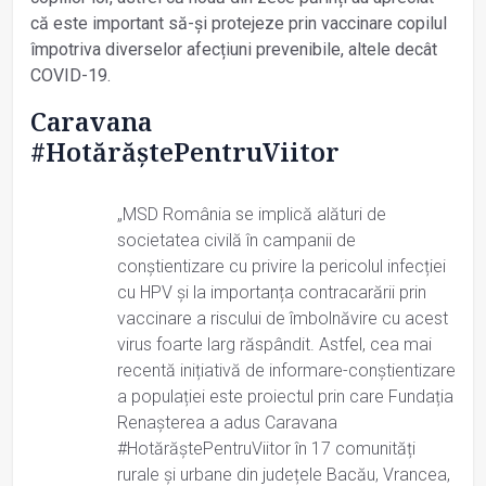
că este important să-și protejeze prin vaccinare copilul
împotriva diverselor afecțiuni prevenibile, altele decât
COVID-19.
Caravana
#HotărăștePentruViitor
„MSD România se implică alături de
societatea civilă în campanii de
conștientizare cu privire la pericolul infecției
cu HPV și la importanța contracarării prin
vaccinare a riscului de îmbolnăvire cu acest
virus foarte larg răspândit. Astfel, cea mai
recentă inițiativă de informare-conștientizare
a populației este proiectul prin care Fundația
Renașterea a adus Caravana
#HotărăștePentruViitor în 17 comunități
rurale și urbane din județele Bacău, Vrancea,