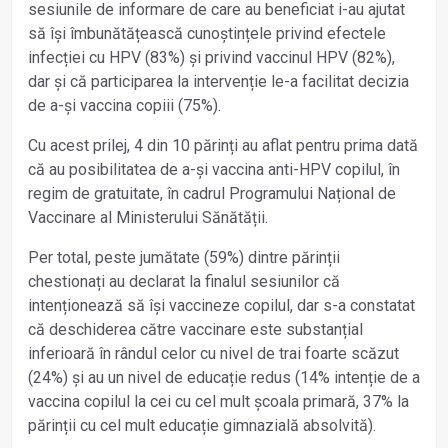
sesiunile de informare de care au beneficiat i-au ajutat
să își îmbunătățească cunoștințele privind efectele
infecției cu HPV (83%) și privind vaccinul HPV (82%),
dar și că participarea la intervenție le-a facilitat decizia
de a-și vaccina copiii (75%).
Cu acest prilej, 4 din 10 părinți au aflat pentru prima dată
că au posibilitatea de a-și vaccina anti-HPV copilul, în
regim de gratuitate, în cadrul Programului Național de
Vaccinare al Ministerului Sănătății.
Per total, peste jumătate (59%) dintre părinții
chestionați au declarat la finalul sesiunilor că
intenționează să își vaccineze copilul, dar s-a constatat
că deschiderea către vaccinare este substanțial
inferioară în rândul celor cu nivel de trai foarte scăzut
(24%) și au un nivel de educație redus (14% intenție de a
vaccina copilul la cei cu cel mult școala primară, 37% la
părinții cu cel mult educație gimnazială absolvită).