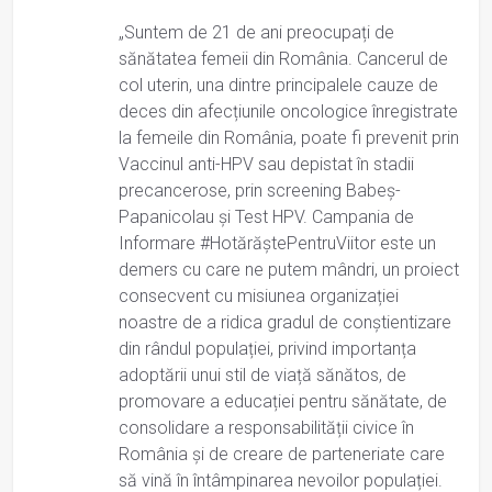
„Suntem de 21 de ani preocupați de
sănătatea femeii din România. Cancerul de
col uterin, una dintre principalele cauze de
deces din afecțiunile oncologice înregistrate
la femeile din România, poate fi prevenit prin
Vaccinul anti-HPV sau depistat în stadii
precancerose, prin screening Babeș-
Papanicolau și Test HPV. Campania de
Informare #HotărăștePentruViitor este un
demers cu care ne putem mândri, un proiect
consecvent cu misiunea organizației
noastre de a ridica gradul de conștientizare
din rândul populației, privind importanța
adoptării unui stil de viață sănătos, de
promovare a educației pentru sănătate, de
consolidare a responsabilității civice în
România și de creare de parteneriate care
să vină în întâmpinarea nevoilor populației.