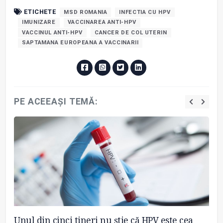
ETICHETE
MSD ROMANIA
INFECTIA CU HPV
IMUNIZARE
VACCINAREA ANTI-HPV
VACCINUL ANTI-HPV
CANCER DE COL UTERIN
SAPTAMANA EUROPEANA A VACCINARII
PE ACEEAȘI TEMĂ:
u
Unul din cinci tineri nu știe că HPV este cea
Dr