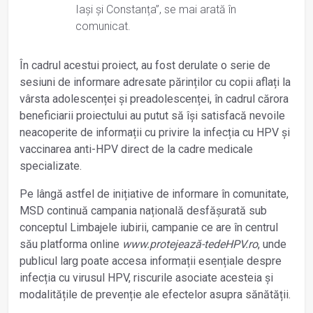
Iași și Constanța”, se mai arată în
comunicat.
În cadrul acestui proiect, au fost derulate o serie de
sesiuni de informare adresate părinților cu copii aflați la
vârsta adolescenței și preadolescenței, în cadrul cărora
beneficiarii proiectului au putut să își satisfacă nevoile
neacoperite de informații cu privire la infecția cu HPV și
vaccinarea anti-HPV direct de la cadre medicale
specializate.
Pe lângă astfel de inițiative de informare în comunitate,
MSD continuă campania națională desfășurată sub
conceptul Limbajele iubirii, campanie ce are în centrul
său platforma online
www.protejează-tedeHPV.ro
, unde
publicul larg poate accesa informații esențiale despre
infecția cu virusul HPV, riscurile asociate acesteia și
modalitățile de prevenție ale efectelor asupra sănătății.