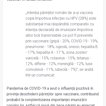
„Intenția părinților români de a-și vaccina
copiii împotriva infecției cu HPV (28%) este
substanțial mai răspândită comparativ cu
intenția declarată de imunizare împotriva
altor boli transmisibile ce pot fi prevenite
prin vaccinare (gripă - 20%, COVID-19 - 19%,
pneumonie - 18%, rujeolă, oreion, hepatita B
- 17%, hepatita A - 17 %, zona zoster/
varicelă - 15%, rotavirus - 15%, tetanus -
12%, difterie - 12%, meningită - 12%, tuse
convulsivă - 11%, rubeolă - 7%)”, se arată
într-un comunicat.
Pandemia de COVID-19 a avut o influență pozitivă în
privința deschiderii părinților spre vaccinare, contribuind
probabil la conștientizarea importanței imunizării
copiilor lor, astfel că nouă din zece părinți au apreciat