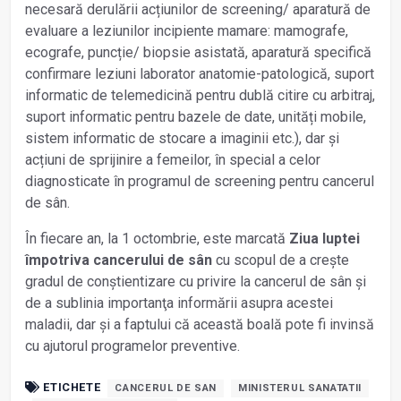
necesară derulării acțiunilor de screening/ aparatură de
evaluare a leziunilor incipiente mamare: mamografe,
ecografe, puncție/ biopsie asistată, aparatură specifică
confirmare leziuni laborator anatomie-patologică, suport
informatic de telemedicină pentru dublă citire cu arbitraj,
suport informatic pentru bazele de date, unități mobile,
sistem informatic de stocare a imaginii etc.), dar și
acțiuni de sprijinire a femeilor, în special a celor
diagnosticate în programul de screening pentru cancerul
de sân.
În fiecare an, la 1 octombrie, este marcată
Ziua luptei
împotriva cancerului de sân
cu scopul de a creşte
gradul de conştientizare cu privire la cancerul de sân şi
de a sublinia importanţa informării asupra acestei
maladii, dar și a faptului că această boală pote fi invinsă
cu ajutorul programelor preventive.
ETICHETE
CANCERUL DE SAN
MINISTERUL SANATATII