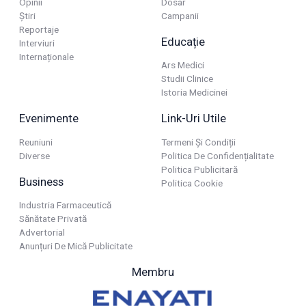
Opinii
Dosar
Știri
Campanii
Reportaje
Educație
Interviuri
Internaționale
Ars Medici
Studii Clinice
Istoria Medicinei
Evenimente
Link-Uri Utile
Reuniuni
Termeni Și Condiții
Diverse
Politica De Confidențialitate
Politica Publicitară
Business
Politica Cookie
Industria Farmaceutică
Sănătate Privată
Advertorial
Anunțuri De Mică Publicitate
Membru