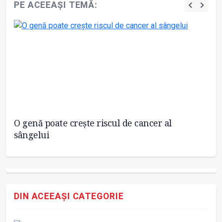
PE ACEEAȘI TEMĂ:
 în
O genă poate creşte riscul de cancer al
OM
sângelui
20
DIN ACEEAȘI CATEGORIE