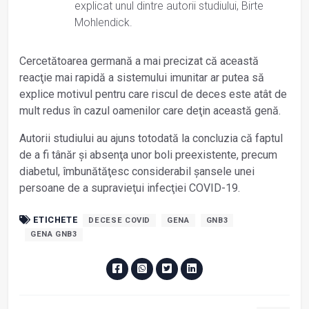
explicat unul dintre autorii studiului, Birte
Mohlendick.
Cercetătoarea germană a mai precizat că această
reacţie mai rapidă a sistemului imunitar ar putea să
explice motivul pentru care riscul de deces este atât de
mult redus în cazul oamenilor care deţin această genă.
Autorii studiului au ajuns totodată la concluzia că faptul
de a fi tânăr şi absenţa unor boli preexistente, precum
diabetul, îmbunătăţesc considerabil şansele unei
persoane de a supravieţui infecţiei COVID-19.
ETICHETE
DECESE COVID
GENA
GNB3
GENA GNB3