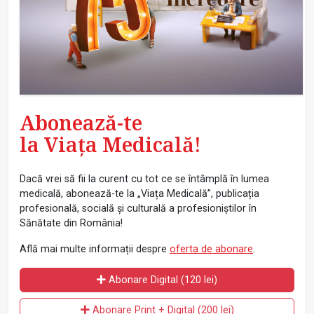
Abonează-te
la Viața Medicală!
Dacă vrei să fii la curent cu tot ce se întâmplă în lumea
medicală, abonează-te la „Viața Medicală”, publicația
profesională, socială și culturală a profesioniștilor în
Sănătate din România!
Află mai multe informații despre
oferta de abonare
.
Abonare Digital (120 lei)
Abonare Print + Digital (200 lei)