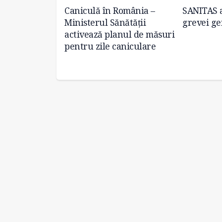
suri în
Caniculă în România –
SANITAS a
 decizională:
Ministerul Sănătății
grevei ge
ntroducă 33 de
activează planul de măsuri
e
pentru zile caniculare