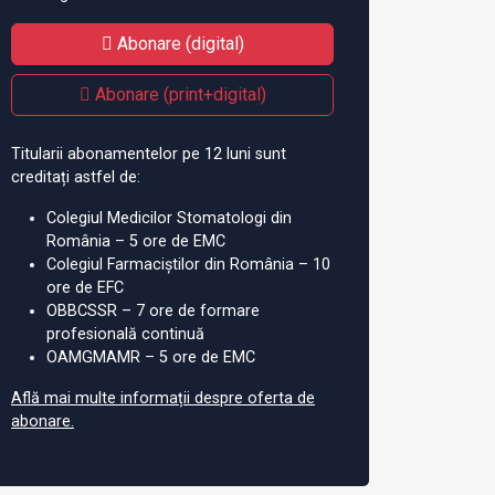
i pentru protejarea
Cseke Attila: „Nu există
Ze
Abonare (digital)
ții în zonele afectate
motive de îngrijorare
co
ndații
privind continuitatea
co
Abonare (print+digital)
Programului de Vaccinare”
Să
Titularii abonamentelor pe 12 luni sunt
creditați astfel de:
Colegiul Medicilor Stomatologi din
România – 5 ore de EMC
Colegiul Farmaciștilor din România – 10
ore de EFC
OBBCSSR – 7 ore de formare
profesională continuă
OAMGMAMR – 5 ore de EMC
Află mai multe informații despre oferta de
abonare.