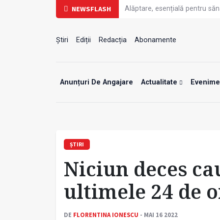
Alăptare, esențială pentru săn
NEWSFLASH
Cartea electronică de identita
Copiii europeni, într-o formă 
Demersuri pentru acces transf
Știri
Ediții
Redacția
Abonamente
A fost elaborată metodologia
Tratamentul cancerului pulmo
Contractul cadru ar putea fi m
Food noise: motivul pentru c
Anunțuri De Angajare
Actualitate
Evenim
Greva Sanitas a fost suspend
Un nou studiu pentru testarea 
ȘTIRI
Niciun deces ca
ultimele 24 de o
DE
FLORENTINA IONESCU
- MAI 16 2022