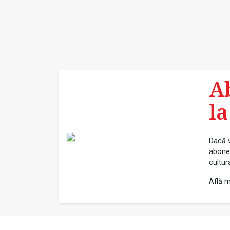
A
la
Dacă v
abonea
cultur
Află m