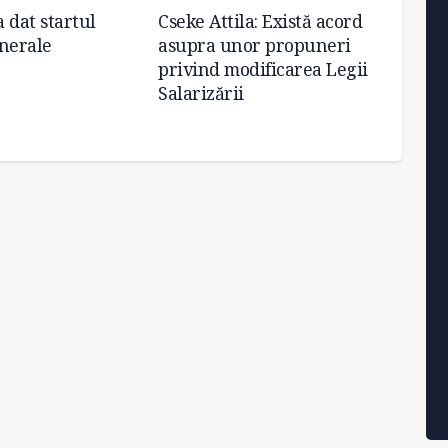
 dat startul
Cseke Attila: Există acord
Măsur
nerale
asupra unor propuneri
sănătă
privind modificarea Legii
de inu
Salarizării