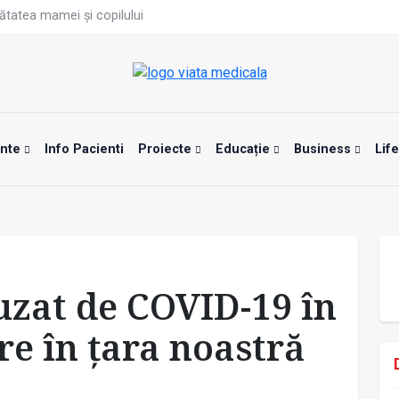
ătatea mamei și copilului
te, noul card de sănătate
fizică tot mai proastă
rontalier la date medicale
 de screening pentru cancerul pulmonar
nar „nu mai este standardizat”
odificat
are 8 din 10 români se gândesc frecvent la mâncare
ente
Info Pacienti
Proiecte
Educație
Business
Lif
ată
unui vaccin împotriva tulpinei Bundibugyo a virusului Ebola
uzat de COVID-19 în
re în țara noastră