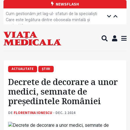
NEWSFLASH
Cum gestionăm jet lag-ul- sfaturi de la specialiști
Care este legătura dintre oboseala mintală și
caniculă?
Campanie de prevenție dedicată sportivelor
Un nou studiu pentru testarea unui vaccin împotriva
tulpinei Bundibugyo a virusului Ebola
Alăptarea, esențială pentru sănătatea mamei și
copilului
Cartea electronică de identitate, noul card de
sănătate
ACTUALITATE
ȘTIRI
Copiii europeni, într-o formă fizică tot mai proastă
Decrete de decorare a unor
Demersuri pentru acces transfrontalier la date
medicale
medici, semnate de
Contractul cadru ar putea fi modificat
președintele României
Comercializarea unor medicamente, blocată
temporar
DE
FLORENTINA IONESCU
- DEC. 2 2024