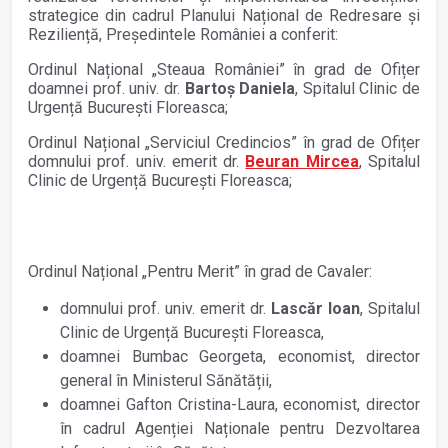
strategice din cadrul Planului Național de Redresare și
Reziliență, Președintele României a conferit:
Ordinul Național „Steaua României” în grad de Ofițer
doamnei prof. univ. dr.
Bartoș Daniela
, Spitalul Clinic de
Urgență București Floreasca;
Ordinul Național „Serviciul Credincios” în grad de Ofițer
domnului prof. univ. emerit dr.
Beuran Mircea
, Spitalul
Clinic de Urgență București Floreasca;
Ordinul Național „Pentru Merit” în grad de Cavaler:
domnului prof. univ. emerit dr.
Lascăr Ioan
, Spitalul
Clinic de Urgență București Floreasca,
doamnei Bumbac Georgeta, economist, director
general în Ministerul Sănătății,
doamnei Gafton Cristina-Laura, economist, director
în cadrul Agenției Naționale pentru Dezvoltarea