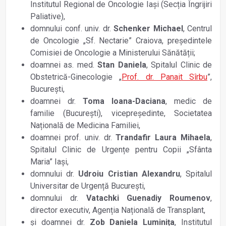
Institutul Regional de Oncologie Iași (Secția Îngrijiri
Paliative),
domnului conf. univ. dr.
Schenker Michael
, Centrul
de Oncologie „Sf. Nectarie” Craiova, președintele
Comisiei de Oncologie a Ministerului Sănătății;
doamnei as. med.
Stan Daniela
, Spitalul Clinic de
Obstetrică-Ginecologie „
Prof. dr. Panait Sîrbu
”,
București,
doamnei dr.
Toma Ioana-Daciana
, medic de
familie (București), vicepreședinte, Societatea
Națională de Medicina Familiei,
doamnei prof. univ. dr.
Trandafir Laura Mihaela
,
Spitalul Clinic de Urgențe pentru Copii „Sfânta
Maria” Iași,
domnului dr.
Udroiu Cristian Alexandru
, Spitalul
Universitar de Urgență București,
domnului dr.
Vatachki Guenadiy Roumenov
,
director executiv, Agenția Națională de Transplant,
și doamnei dr.
Zob Daniela Luminița
, Institutul