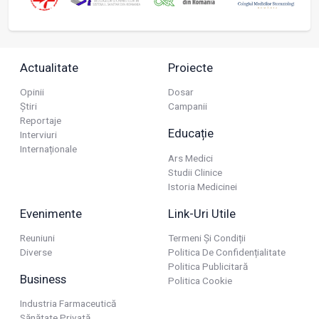
Actualitate
Proiecte
Opinii
Dosar
Știri
Campanii
Reportaje
Educație
Interviuri
Internaționale
Ars Medici
Studii Clinice
Istoria Medicinei
Evenimente
Link-Uri Utile
Reuniuni
Termeni Și Condiții
Diverse
Politica De Confidențialitate
Politica Publicitară
Business
Politica Cookie
Industria Farmaceutică
Sănătate Privată