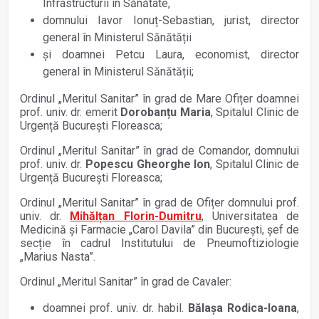
Infrastructurii în Sănătate,
domnului Iavor Ionuț-Sebastian, jurist, director
general în Ministerul Sănătății
și doamnei Petcu Laura, economist, director
general în Ministerul Sănătății;
Ordinul „Meritul Sanitar” în grad de Mare Ofițer doamnei
prof. univ. dr. emerit
Dorobanțu Maria
, Spitalul Clinic de
Urgență București Floreasca;
Ordinul „Meritul Sanitar” în grad de Comandor, domnului
prof. univ. dr.
Popescu Gheorghe Ion
, Spitalul Clinic de
Urgență București Floreasca;
Ordinul „Meritul Sanitar” în grad de Ofițer domnului prof.
univ. dr.
Mihălțan Florin-Dumitru
, Universitatea de
Medicină și Farmacie „Carol Davila” din București, șef de
secție în cadrul Institutului de Pneumoftiziologie
„Marius Nasta”.
Ordinul „Meritul Sanitar” în grad de Cavaler:
doamnei prof. univ. dr. habil.
Bălașa Rodica-Ioana
,