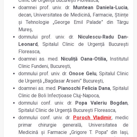
Clinic de Urgență București Floreasca,
doamnei prof. univ. dr.
Muntean Daniela-Lucia
,
decan, Universitatea de Medicină, Farmacie, Științe
și Tehnologie „George Emil Palade” din Târgu
Mureș,
domnului prof. univ. dr.
Niculescu-Radu Dan-
Leonard
, Spitalul Clinic de Urgență București
Floreasca,
doamnei as. med.
Niculiță Oana-Otilia,
Institutul
Clinic Fundeni, București,
domnului prof. univ. dr.
Onose Gelu
, Spitalul Clinic
de Urgență „Bagdasar Arseni” București,
doamnei as. med.
Pianoschi Felicia Dana
, Spitalul
Clinic de Boli Infecțioase Cluj-Napoca,
domnului conf. univ. dr.
Popa Valeriu Bogdan
,
Spitalul Clinic de Urgență București Floreasca,
domnului conf. univ. dr.
Poroch Vladimir
, medic
primar chirurgie generală, Universitatea de
Medicină și Farmacie „Grigore T. Popa” din Iași,