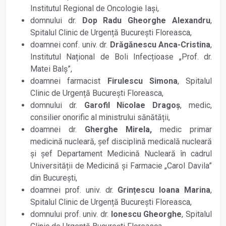
Institutul Regional de Oncologie Iași,
domnului dr.
Dop Radu Gheorghe Alexandru
,
Spitalul Clinic de Urgență București Floreasca,
doamnei conf. univ. dr.
Drăgănescu Anca-Cristina
,
Institutul Național de Boli Infecțioase „Prof. dr.
Matei Balș”,
doamnei farmacist
Firulescu Simona
, Spitalul
Clinic de Urgență București Floreasca,
domnului dr.
Garofil Nicolae Dragoș
, medic,
consilier onorific al ministrului sănătății,
doamnei dr.
Gherghe Mirela,
medic primar
medicină nucleară, șef disciplină medicală nucleară
și șef Departament Medicină Nucleară în cadrul
Universității de Medicină și Farmacie „Carol Davila”
din București,
doamnei prof. univ. dr.
Grințescu Ioana Marina
,
Spitalul Clinic de Urgență București Floreasca,
domnului prof. univ. dr.
Ionescu Gheorghe
, Spitalul