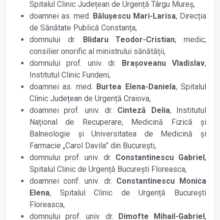
Spitalul Clinic Județean de Urgență Târgu Mureș,
doamnei as. med.
Bălușescu Mari-Larisa
, Direcția
de Sănătate Publică Constanța,
domnului dr.
Blidaru Teodor-Cristian
, medic,
consilier onorific al ministrului sănătății,
domnului prof. univ. dr.
Brașoveanu Vladislav
,
Institutul Clinic Fundeni,
doamnei as. med.
Burtea Elena-Daniela
, Spitalul
Clinic Județean de Urgență Craiova,
doamnei prof. univ. dr.
Cinteză Delia
, Institutul
Național de Recuperare, Medicină Fizică și
Balneologie și Universitatea de Medicină și
Farmacie „Carol Davila” din București,
domnului prof. univ. dr.
Constantinescu Gabriel
,
Spitalul Clinic de Urgență București Floreasca,
doamnei conf. univ. dr.
Constantinescu Monica
Elena
, Spitalul Clinic de Urgență București
Floreasca,
domnului prof. univ. dr.
Dimofte Mihail-Gabriel
,