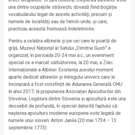
una dintre ocupațiile străvechi, dovadă fiind bogăția
vocabularului legat de aceste activități, precum și
numele de localități sau de familii unde, și care,
practicau această frumoasă îndeletnicire.
Pentru a celebra albinele și pe cei care le poartă de
grijă, Muzeul Național al Satului „Dimitrie Gusti” a
organizat, în perioada 20-24 mai a.c., un eveniment
special ce a marcat sărbătorirea, la 20 mai, a Zilei
Internaționale a Albinei. Existența acestui moment
aparte dedicat albinelor și întregului univers care le
înconjoară a fost consfințit de Adunarea Generală ONU
în anul 2017, la propunerea Asociației Apicultorilor din
Slovenia. Legătura dintre Slovenia și apicultură este una
deosebit de profundă, în special datorită faptului că
nașterea apiculturii moderne europene este legată de
numele unui sloven: Anton Janša (20 mai 1734 – 13
septembrie 1773).