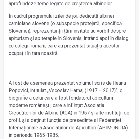
aprofundeze teme legate de creșterea albinelor.
În cadrul programului zilei de joi, dedicată albinei
carniolane slovene (o subspecie protejată, specifică
Sloveniei), reprezentanții țării invitate au vorbit despre
apiturism și apiterapie în Slovenia, intrând apoi în dialog
cu colegii români, care au prezentat situația acestor
ocupații în țara noastră.
A fost de asemenea prezentat volumul scris de Ileana
Popovici, intitulat „Veceslav Harnaj (1917 – 2017)”, o
biografie a celui care a fost fondatorul apiculturii
moderne românești, care a inființat Asociația
Crescătorilor de Albine (ACA) în 1957 și alte instituții de
profil, și a deținut funcția de președinte al Federației
Internaționale a Asociațiilor de Apicultori (APIMONDIA)
în perioada 1965-1985.