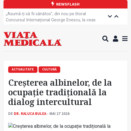
NEWSFLASH
„Asumă-ți să fii sănătos”, din nou pe litoral
Concursul Internațional George Enescu, la ceas
aniversar
Unul din cinci tineri nu știe că HPV este cea mai
frecventă infecție cu transmitere sexuală
PRIMER: Întreruperea energiei în fabrici ar pune
pacienții în pericol
Subiecte unice la examenul de specialist
Comercializarea unor medicamente, blocată
temporar
ACTUALITATE
CULTURĂ
Cum gestionăm jet lag-ul- sfaturi de la specialiști
Creșterea albinelor, de la
Care este legătura dintre oboseala mintală și
caniculă?
ocupație tradițională la
Campanie de prevenție dedicată sportivelor
dialog intercultural
Mesajul CMR, după ce echipajul unei ambulanțe a
fost atacat
DE
DR. RALUCA BULEA
- MAI 27 2026