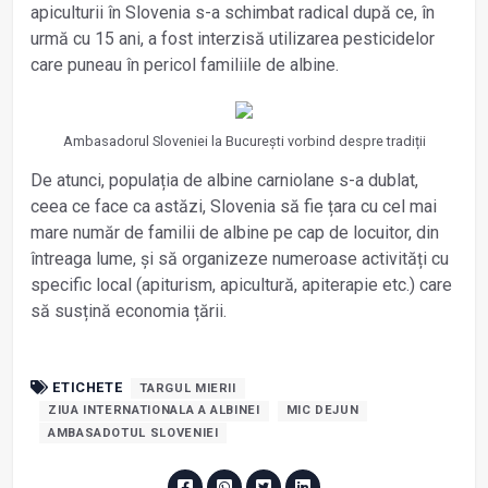
apiculturii în Slovenia s-a schimbat radical după ce, în
urmă cu 15 ani, a fost interzisă utilizarea pesticidelor
care puneau în pericol familiile de albine.
Ambasadorul Sloveniei la București vorbind despre tradiții
De atunci, populația de albine carniolane s-a dublat,
ceea ce face ca astăzi, Slovenia să fie țara cu cel mai
mare număr de familii de albine pe cap de locuitor, din
întreaga lume, și să organizeze numeroase activități cu
specific local (apiturism, apicultură, apiterapie etc.) care
să susțină economia țării.
ETICHETE
TARGUL MIERII
ZIUA INTERNATIONALA A ALBINEI
MIC DEJUN
AMBASADOTUL SLOVENIEI