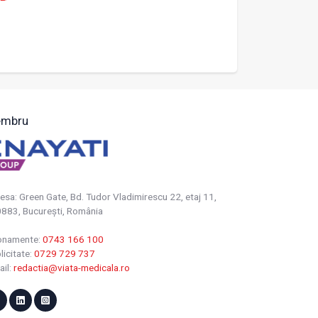
mbru
esa: Green Gate, Bd. Tudor Vladimirescu 22, etaj 11,
883, Bucureşti, România
onamente:
0743 166 100
licitate:
0729 729 737
ail:
redactia@viata-medicala.ro