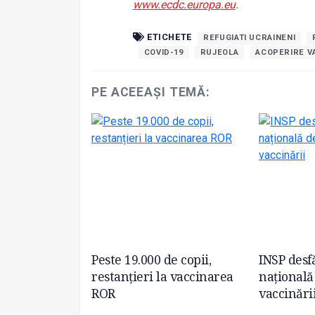
www.ecdc.europa.eu
.
ETICHETE
REFUGIATI UCRAINENI
COVID-19
RUJEOLA
ACOPERIRE V
PE ACEEAȘI TEMĂ:
cilor Bihor se
Peste 19.000 de copii,
INSP desf
ferm de
restanțieri la vaccinarea
națională
r. Flavia
ROR
vaccinări