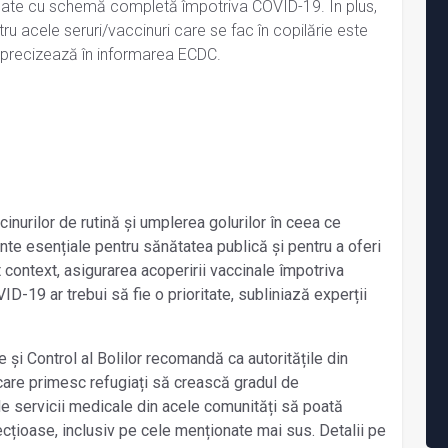
inate cu schemă completă împotriva COVID-19. În plus,
u acele seruri/vaccinuri care se fac în copilărie este
 precizează în informarea ECDC.
cinurilor de rutină și umplerea golurilor în ceea ce
nte esențiale pentru sănătatea publică și pentru a oferi
t context, asigurarea acoperirii vaccinale împotriva
VID-19 ar trebui să fie o prioritate, subliniază experții
 și Control al Bolilor recomandă ca autoritățile din
 care primesc refugiați să crească gradul de
 de servicii medicale din acele comunități să poată
ecțioase, inclusiv pe cele menționate mai sus. Detalii pe