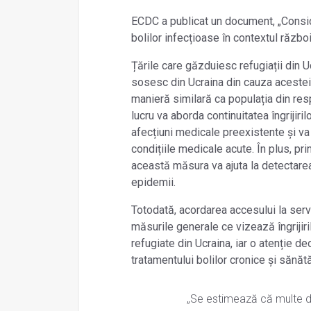
ECDC a publicat un document, „Conside
bolilor infecțioase în contextul război
Țările care găzduiesc refugiații din 
sosesc din Ucraina din cauza acestei c
manieră similară ca populația din res
lucru va aborda continuitatea îngrijiri
afecțiuni medicale preexistente și va
condițiile medicale acute. În plus, pr
această măsura va ajuta la detectarea
epidemii.
Totodată, acordarea accesului la servi
măsurile generale ce vizează îngrijiri
refugiate din Ucraina, iar o atenție de
tratamentului bolilor cronice și sănătă
„Se estimează că multe di