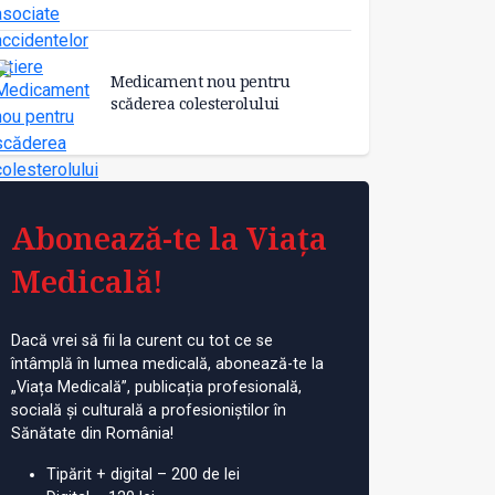
Medicament nou pentru
scăderea colesterolului
Abonează-te la Viața
Medicală!
Dacă vrei să fii la curent cu tot ce se
întâmplă în lumea medicală, abonează-te la
„Viața Medicală”, publicația profesională,
socială și culturală a profesioniștilor în
Sănătate din România!
Tipărit + digital – 200 de lei