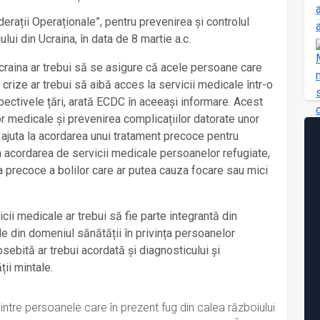
rații Operaționale”, pentru prevenirea și controlul
ului din Ucraina, în data de 8 martie a.c.
Ucraina ar trebui să se asigure că acele persoane care
rize ar trebui să aibă acces la servicii medicale într-o
pectivele țări, arată ECDC în aceeași informare. Acest
lor medicale și prevenirea complicațiilor datorate unor
 ajuta la acordarea unui tratament precoce pentru
in acordarea de servicii medicale persoanelor refugiate,
 precoce a bolilor care ar putea cauza focare sau mici
cii medicale ar trebui să fie parte integrantă din
le din domeniul sănătății în privința persoanelor
osebită ar trebui acordată și diagnosticului și
ții mintale.
ntre persoanele care în prezent fug din calea războiului