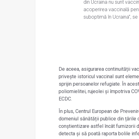
din Ucraina nu sunt vacc
acoperirea vaccinală pentr
suboptimă în Ucraina”, se
De aceea, asigurarea continuității vac
privește istoricul vaccinal sunt eleme
sprijin persoanelor refugiate. În aces
poliomielitei, rujeolei și împotriva CO
ECDC.
În plus, Centrul European de Prevenire
domeniul sănătății publice din țările
conștientizare astfel încât furnizorii
detecta și să poată raporta bolile inf