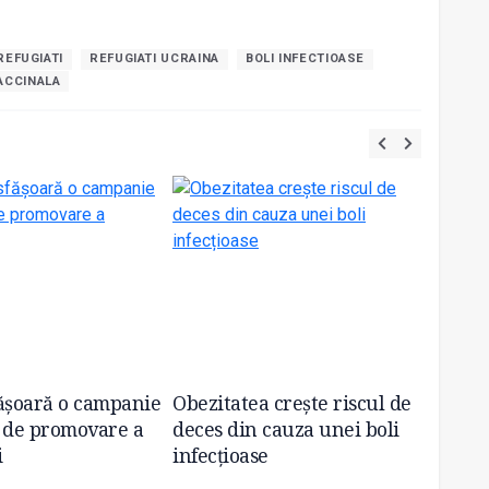
REFUGIATI
REFUGIATI UCRAINA
BOLI INFECTIOASE
ACCINALA
ășoară o campanie
Obezitatea crește riscul de
Timiș
 de promovare a
deces din cauza unei boli
infor
i
infecțioase
import
2026