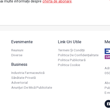
ai multe informații despre
oferta de abonare
.
Evenimente
Link-Uri Utile
Me
Reuniuni
Termeni Și Condiții
Diverse
Politica De Confidențialitate
Politica Publicitară
Business
Politica Cookie
Adr
Industria Farmaceutică
050
Sănătate Privată
Advertorial
Ab
Anunțuri De Mică Publicitate
Pub
E-m