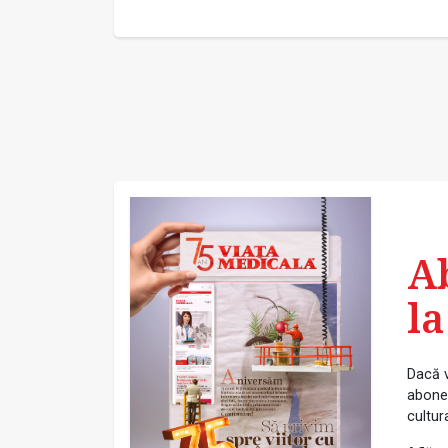
A
la
Dacă v
abonea
cultur