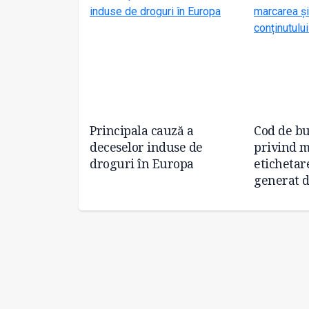
ne de
Principala cauză a
Cod de bu
ntru pacienții
deceselor induse de
privind m
evoi medicale
droguri în Europa
etichetar
generat d