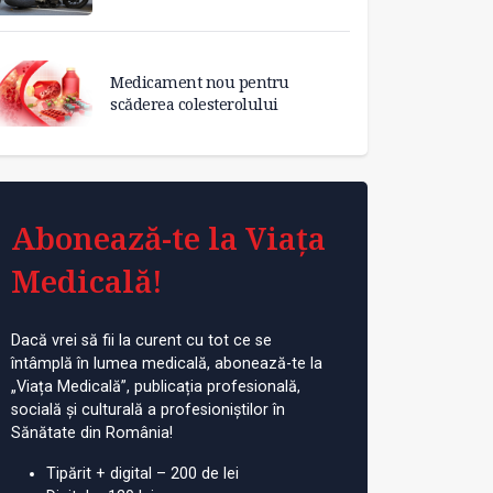
Medicament nou pentru
scăderea colesterolului
Abonează-te la Viața
Medicală!
Dacă vrei să fii la curent cu tot ce se
întâmplă în lumea medicală, abonează-te la
„Viața Medicală”, publicația profesională,
socială și culturală a profesioniștilor în
Sănătate din România!
Tipărit + digital – 200 de lei