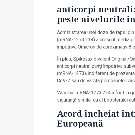
anticorpi neutrali
peste nivelurile i
Administrarea unei doze de rapel din
(mRNA-1273.214) a crescut media geom
împotriva Omicron de aproximativ 8 ori
În plus, Spikevax bivalent Original/O
anticorpi neutralizanţi împotriva sub
(mRNA-1273), indiferent de prezenţa 
CoV-2 sau de vârsta persoanelor vacci
Vaccinul mRNA-1273.214 a fost în gene
siguranţă similar cu al boosterului aut
Acord încheiat în
Europeană