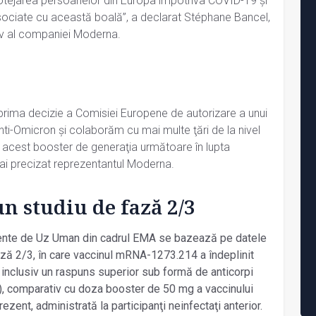
protejarea persoanelor din Europa împotriva COVID-19 şi
sociate cu această boală”, a declarat Stéphane Bancel,
iv al companiei Moderna.
rima decizie a Comisiei Europene de autorizare a unui
nti-Omicron şi colaborăm cu mai multe ţări de la nivel
 acest booster de generaţia următoare în lupta
ai precizat reprezentantul Moderna.
un studiu de fază 2/3
ente de Uz Uman din cadrul EMA se bazează pe datele
fază 2/3, în care vaccinul mRNA-1273.214 a îndeplinit
e, inclusiv un raspuns superior sub formă de anticorpi
1), comparativ cu doza booster de 50 mg a vaccinului
zent, administrată la participanţi neinfectaţi anterior.