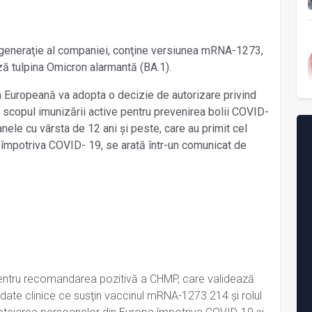
ă generaţie al companiei, conţine versiunea mRNA-1273,
ză tulpina Omicron alarmantă (BA.1).
 Europeană va adopta o decizie de autorizare privind
 scopul imunizării active pentru prevenirea bolii COVID-
le cu vârsta de 12 ani şi peste, care au primit cel
împotriva COVID- 19, se arată într-un comunicat de
ntru recomandarea pozitivă a CHMP, care validează
ate clinice ce susţin vaccinul mRNA-1273.214 şi rolul