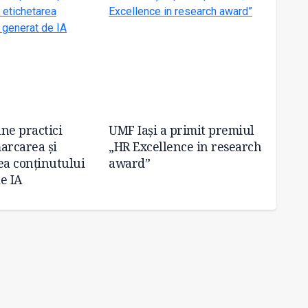
ne practici
UMF Iași a primit premiul
Premi
arcarea și
„HR Excellence in research
Femei
ea conținutului
award”
e IA