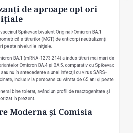
zanţi de aproape opt ori
nițiale
 vaccinul Spikevax bivalent Original/Omicron BA.1
etrică a titrurilor (MGT) de anticorpi neutralizanţi
 peste nivelurile iniţiale.
micron BA.1 (mRNA-1273.214) a indus titruri mai mari de
variantelor Omicron BA.4 şi BA.5, comparativ cu Spikevax
sau nu în antecedente a unei infecţii cu virus SARS-
nate, inclusiv la persoane cu vârsta de 65 ani şi peste.
ral bine tolerat, având un profil de reactogenitate şi
orizat în prezent.
tre Moderna și Comisia