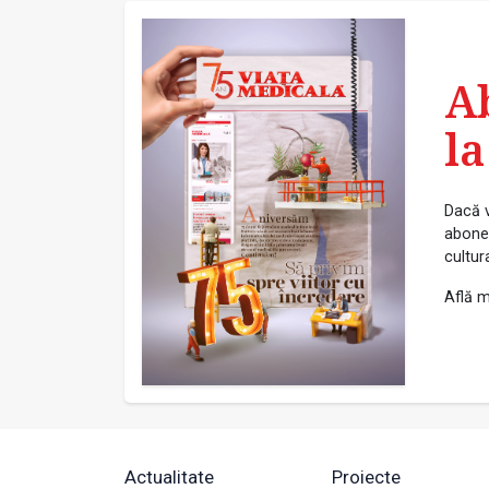
A
la
Dacă v
abonea
cultur
Află m
Actualitate
Proiecte