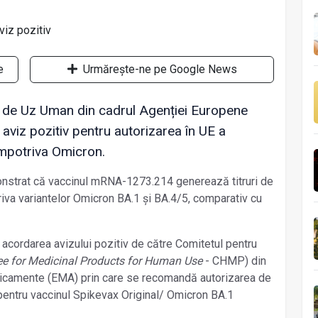
e
Urmărește-ne pe Google News
de Uz Uman din cadrul Agenției Europene
viz pozitiv pentru autorizarea în UE a
împotriva Omicron.
onstrat că vaccinul mRNA-1273.214 generează titruri de
riva variantelor Omicron BA.1 şi BA.4/5, comparativ cu
 acordarea avizului pozitiv de către Comitetul pentru
e for Medicinal Products for Human Use
- CHMP) din
icamente (EMA) prin care se recomandă autorizarea de
pentru vaccinul Spikevax Original/ Omicron BA.1