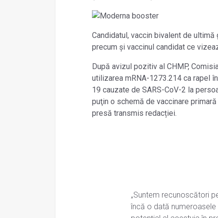
Candidatul, vaccin bivalent de ultim
precum şi vaccinul candidat ce vizea
După avizul pozitiv al CHMP, Comisia
utilizarea mRNA-1273.214 ca rapel în
19 cauzate de SARS-CoV-2 la persoane
puţin o schemă de vaccinare primară 
presă transmis redacției.
„Suntem recunoscători pe
încă o dată numeroasele d