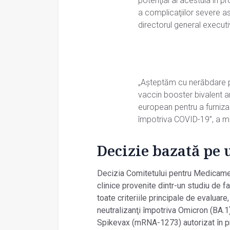
potenţial al acestuia în 
a complicaţiilor severe a
directorul general execut
„Aşteptăm cu nerăbdare p
vaccin booster bivalent a
european pentru a furniza
împotriva COVID-19”, a m
Decizie bazată pe 
Decizia Comitetului pentru Medicam
clinice provenite dintr-un studiu de 
toate criteriile principale de evaluar
neutralizanţi împotriva Omicron (BA.
Spikevax (mRNA-1273) autorizat în pre