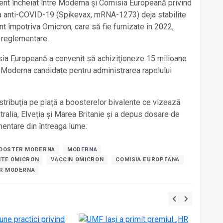
t încheiat între Moderna şi Comisia Europeană privind
 anti-COVID-19 (Spikevax, mRNA-1273) deja stabilite
nt împotriva Omicron, care să fie furnizate în 2022,
 reglementare.
isia Europeană a convenit să achiziţioneze 15 milioane
 Moderna candidate pentru administrarea rapelului
tribuţia pe piaţă a boosterelor bivalente ce vizează
tralia, Elveţia şi Marea Britanie şi a depus dosare de
mentare din întreaga lume.
OOSTER MODERNA
MODERNA
NTE OMICRON
VACCIN OMICRON
COMISIA EUROPEANA
R MODERNA