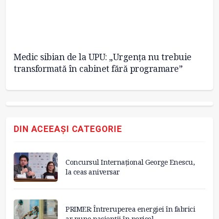
Medic sibian de la UPU: „Urgența nu trebuie
SU
transformată în cabinet fără programare”
și
DIN ACEEAȘI CATEGORIE
Concursul Internațional George Enescu,
la ceas aniversar
PRIMER: Întreruperea energiei în fabrici
ar pune pacienții în pericol