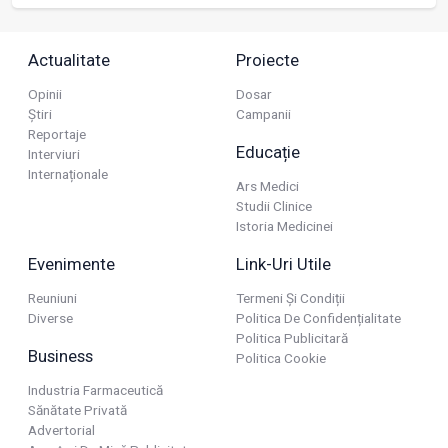
Actualitate
Proiecte
Opinii
Dosar
Știri
Campanii
Reportaje
Educație
Interviuri
Internaționale
Ars Medici
Studii Clinice
Istoria Medicinei
Evenimente
Link-Uri Utile
Reuniuni
Termeni Și Condiții
Diverse
Politica De Confidențialitate
Politica Publicitară
Business
Politica Cookie
Industria Farmaceutică
Sănătate Privată
Advertorial