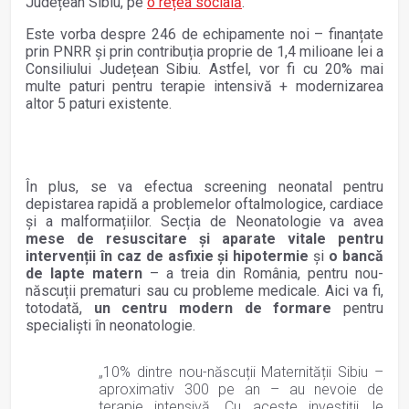
Județean Sibiu, pe
o rețea socială
.
Este vorba despre 246 de echipamente noi – finanțate
prin PNRR și prin contribuția proprie de 1,4 milioane lei a
Consiliului Județean Sibiu. Astfel, vor fi cu 20% mai
multe paturi pentru terapie intensivă + modernizarea
altor 5 paturi existente.
În plus, se va efectua screening neonatal pentru
depistarea rapidă a problemelor oftalmologice, cardiace
și a malformațiilor. Secția de Neonatologie va avea
mese de resuscitare și aparate vitale pentru
intervenții în caz de asfixie și hipotermie
și
o bancă
de lapte matern
– a treia din România, pentru nou-
născuții prematuri sau cu probleme medicale. Aici va fi,
totodată,
un centru modern de formare
pentru
specialiști în neonatologie.
„10% dintre nou-născuții Maternității Sibiu –
aproximativ 300 pe an – au nevoie de
terapie intensivă. Cu aceste investiții, le