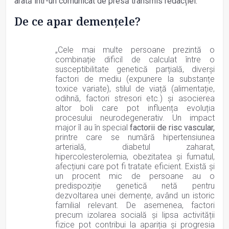
arată într-un comunicat de presă transmis redacției.
De ce apar demențele?
„Cele mai multe persoane prezintă o
combinație dificil de calculat între o
susceptibilitate genetică parțială, diverși
factori de mediu (expunere la substanțe
toxice variate), stilul de viață (alimentație,
odihnă, factori stresori etc.) și asocierea
altor boli care pot influența evoluția
procesului neurodegenerativ. Un impact
major îl au în special
factorii de risc vascular,
printre care se numără hipertensiunea
arterială, diabetul zaharat,
hipercolesterolemia, obezitatea și fumatul,
afecțiuni care pot fi tratate eficient. Există și
un procent mic de persoane au o
predispoziție genetică netă pentru
dezvoltarea unei demențe, având un istoric
familial relevant. De asemenea, factori
precum izolarea socială și lipsa activității
fizice pot contribui la apariția și progresia