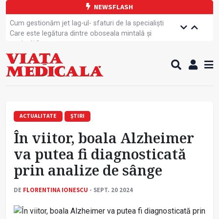
NEWSFLASH
Cum gestionăm jet lag-ul- sfaturi de la specialiști
Care este legătura dintre oboseala mintală și
caniculă?
Campanie de prevenție dedicată sportivelor
Un nou studiu pentru testarea unui vaccin împotriva
tulpinei Bundibugyo a virusului Ebola
Alăptarea, esențială pentru sănătatea mamei și
copilului
Cartea electronică de identitate, noul card de
sănătate
ACTUALITATE
ȘTIRI
Copiii europeni, într-o formă fizică tot mai proastă
În viitor, boala Alzheimer
Demersuri pentru acces transfrontalier la date
medicale
va putea fi diagnosticată
Contractul cadru ar putea fi modificat
prin analize de sânge
Comercializarea unor medicamente, blocată
temporar
DE
FLORENTINA IONESCU
- SEPT. 20 2024