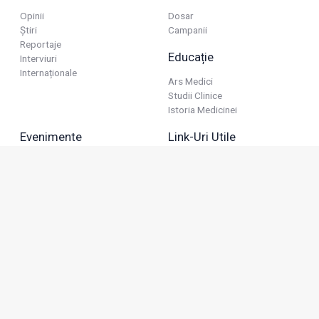
Opinii
Dosar
Știri
Campanii
Reportaje
Educație
Interviuri
Internaționale
Ars Medici
Studii Clinice
Istoria Medicinei
Evenimente
Link-Uri Utile
Reuniuni
Termeni Și Condiții
Diverse
Politica De Confidențialitate
Politica Publicitară
Business
Politica Cookie
Industria Farmaceutică
Sănătate Privată
Advertorial
Anunțuri De Mică Publicitate
Membru