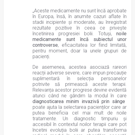
„Aceste medicamente nu sunt încă aprobate
în Europa, însă, în anumite cazuri aflate în
stadii incipiente și moderate, au înregistrat
rezultate pozitive în ceea ce privește
încetinirea progresiei bolii. Totuși,
noile
medicamente sunt încă subiectul unor
controverse
, eficacitatea lor fiind limitată,
pentru moment, doar la unele grupuri de
pacienți.
De asemenea, acestea asociază rareori
reacții adverse severe, care impun precauție
suplimentară în selecția persoanelor
potrivite să primească aceste terapii.
Relevanța acestor progrese devine evidentă
atunci când ne gândim la modul în care
diagnosticarea minim invazivă prin sânge
poate ajuta la selectarea pacienților care ar
putea beneficia cel mai mult de noile
tratamente. Un diagnostic timpuriu și
accesibil în contextul noilor terapii care pot
încetini evoluția bolii ar putea transforma