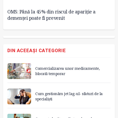
OMS: Până la 45% din riscul de apariție a
Me
demenței poate fi prevenit
ag
DIN ACEEAȘI CATEGORIE
Comercializarea unor medicamente,
blocată temporar
Cum gestionăm jet lag-ul- sfaturi de la
specialiști