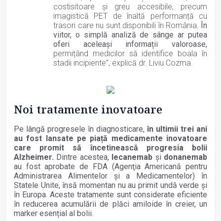
costisitoare și greu accesibile, precum
imagistică PET de înaltă performanță cu
trasori care nu sunt disponibili în România
. În
viitor, o simplă analiză de sânge ar putea
oferi aceleași informații valoroase,
permițând medicilor să identifice boala în
stadii incipiente”, explică dr. Liviu Cozma.
Noi tratamente inovatoare
Pe lângă progresele în diagnosticare,
în ultimii trei ani
au fost lansate pe piață medicamente inovatoare
care promit să încetinească progresia bolii
Alzheimer.
Dintre acestea,
lecanemab
și
donanemab
au fost aprobate de FDA (Agenţia Americană pentru
Administrarea Alimentelor şi a Medicamentelor) în
Statele Unite, însă momentan nu au primit undă verde și
în Europa. Aceste tratamente sunt considerate eficiente
în reducerea acumulării de plăci amiloide în creier, un
marker esențial al bolii.