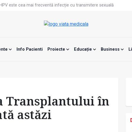
că HPV este cea mai frecventă infecție cu transmitere sexuală
n fabrici ar pune pacienții în pericol
 specialist
mente, blocată temporar
ri de la specialiști
eala mintală și caniculă?
tă sportivelor
unui vaccin împotriva tulpinei Bundibugyo a virusului Ebola
ente
Info Pacienti
Proiecte
Educație
Business
L
ănătatea mamei și copilului
e Enescu, la ceas aniversar
a Transplantului în
tă astăzi