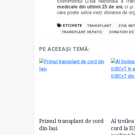
Evenimentul (Ziua Națională a Tran
medicale din ultimii 25 de ani
, ci ș
care poate salva vieți: donarea de or
ETICHETE
TRANSPLANT
ZIUA NA
TRANSPLANT HEPATIC
DONATORI DE
PE ACEEAȘI TEMĂ:
 un dialog
Primul transplant de cord
Al treilea
e donarea de
din Iași
cord la I