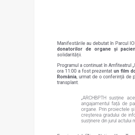
Manifestările au debutat în Parcul IO
donatorilor de organe și pacienț
solidarității.
Programul a continuat în Amfiteatrul 
ora 11:00 a fost prezentat
un film d
România
, urmat de o conferință de pr
transplant.
„ARCHBPTH susține aces
angajamentul față de pac
organe. Prin proiectele și
creșterea gradului de info
susținere din jurul actului 