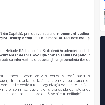
R din Capitală, prin dezvelirea unui
monument dedicat
ilor transplantați
– un simbol al recunoștinței și
„Ion Heliade Rădulescu” al Bibliotecii Academiei, unde la
ocumentar despre evoluția transplantului hepatic în
esă cu intervenții ale specialiștilor și beneficiarilor de
t demers comemorativ și educativ, reafirmându-și
ienții transplantați și față de promovarea donării de
 campaniile desfășurate, organizația contribuie activ la
rmare, sprijinirea pacienților și consolidarea rețelei de
medical de transplant”, se arată pe site-ul instituției.