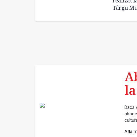
realizat 
Târgu Mu
A
la
Dacă v
abonea
cultur
Află m