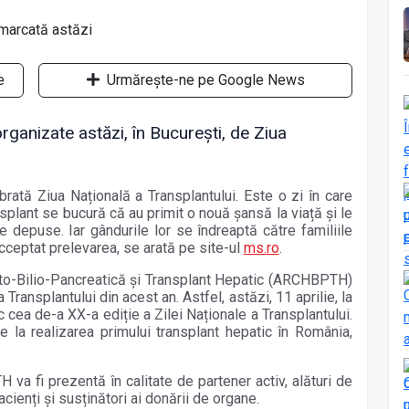
e
Urmărește-ne pe Google News
ganizate astăzi, în București, de Ziua
rată Ziua Națională a Transplantului. Este o zi în care
splant se bucură că au primit o nouă șansă la viață și le
e depuse. Iar gândurile lor se îndreaptă către familiile
acceptat prelevarea, se arată pe site-ul
ms.ro
.
to-Bilio-Pancreatică și Transplant Hepatic (ARCHBPTH)
 Transplantului din acest an. Astfel, astăzi, 11 aprilie, la
cea de-a XX-a ediție a Zilei Naționale a Transplantului.
la realizarea primului transplant hepatic în România,
.
va fi prezentă în calitate de partener activ, alături de
cienți și susținători ai donării de organe.