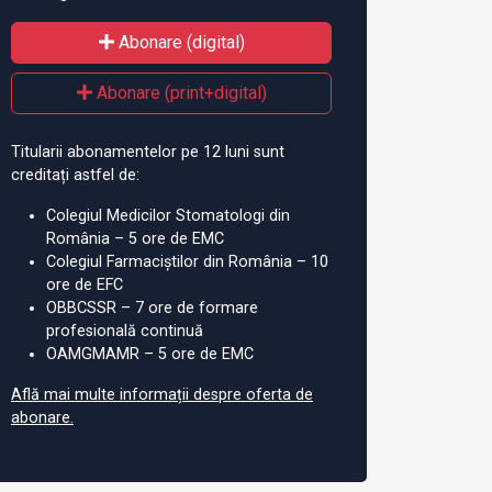
Abonare (digital)
Abonare (print+digital)
Titularii abonamentelor pe 12 luni sunt
creditați astfel de:
Colegiul Medicilor Stomatologi din
România – 5 ore de EMC
Colegiul Farmaciștilor din România – 10
ore de EFC
OBBCSSR – 7 ore de formare
profesională continuă
OAMGMAMR – 5 ore de EMC
Află mai multe informații despre oferta de
abonare.
 la ceas aniversar
Dezbatere amplă și
No
interactivă pe tema
la