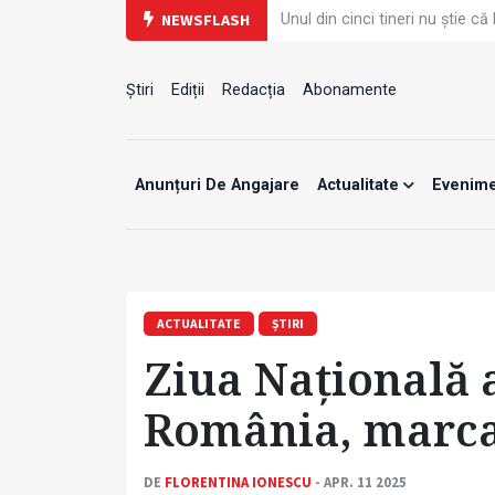
Unul din cinci tineri nu știe 
NEWSFLASH
PRIMER: Întreruperea energiei î
Subiecte unice la examenul de
Comercializarea unor medica
Știri
Ediții
Redacția
Abonamente
Cum gestionăm jet lag-ul- sfatu
Care este legătura dintre obos
Campanie de prevenție dedica
Un nou studiu pentru testarea 
Anunțuri De Angajare
Actualitate
Evenim
Alăptarea, esențială pentru s
Concursul Internațional Georg
ACTUALITATE
ȘTIRI
Ziua Națională 
România, marca
DE
FLORENTINA IONESCU
- APR. 11 2025