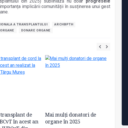
splantului din 2025) subliniază nu doa
r progresele
i importanța implicării comunității în susținerea unui gest
gane.
TIONALA A TRANSPLANTULUI
ARCHBPTH
 ORGANE
DONARE ORGANE
 transplant de
Mai mulți donatori de
EAGEN,
UBCvT în acest an
organe în 2025