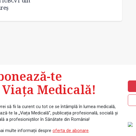
la IUBCvT din
reş
bonează-te
 Viața Medicală!
rei să fii la curent cu tot ce se întâmplă în lumea medicală,
ză-te la „Viața Medicală”, publicația profesională, socială și
ală a profesioniștilor în Sănătate din România!
ai multe informații despre
oferta de abonare
.