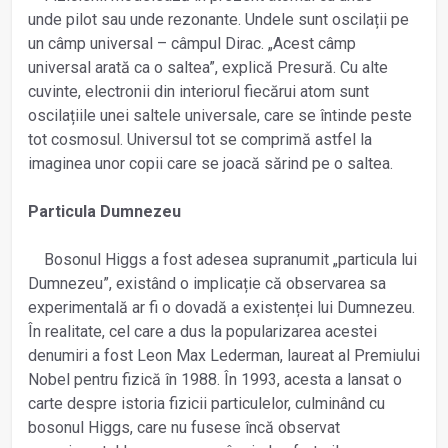
unde pilot sau unde rezonante. Undele sunt oscilații pe
un câmp universal – câmpul Dirac. „Acest câmp
universal arată ca o saltea”, explică Presură. Cu alte
cuvinte, electronii din interiorul fiecărui atom sunt
oscilațiile unei saltele universale, care se întinde peste
tot cosmosul. Universul tot se comprimă astfel la
imaginea unor copii care se joacă sărind pe o saltea.
Particula Dumnezeu
Bosonul Higgs a fost adesea supranumit „particula lui
Dumnezeu”, existând o implicație că observarea sa
experimentală ar fi o dovadă a existenței lui Dumnezeu.
În realitate, cel care a dus la popularizarea acestei
denumiri a fost Leon Max Lederman, laureat al Premiului
Nobel pentru fizică în 1988. În 1993, acesta a lansat o
carte despre istoria fizicii particulelor, culminând cu
bosonul Higgs, care nu fusese încă observat