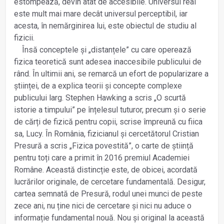
estompează, devin atât de accesibile. Universul real
este mult mai mare decât universul perceptibil, iar
acesta, în nemărginirea lui, este obiectul de studiu al
fizicii.
Însă conceptele și „distanțele” cu care operează
fizica teoretică sunt adesea inaccesibile publicului de
rând. În ultimii ani, se remarcă un efort de popularizare a
științei, de a explica teorii și concepte complexe
publicului larg. Stephen Hawking a scris „O scurtă
istorie a timpului” pe înțelesul tuturor, precum și o serie
de cărți de fizică pentru copii, scrise împreună cu fiica
sa, Lucy. În România, fizicianul și cercetătorul Cristian
Presură a scris „Fizica povestită”, o carte de știință
pentru toți care a primit în 2016 premiul Academiei
Române. Această distincție este, de obicei, acordată
lucrărilor originale, de cercetare fundamentală. Desigur,
cartea semnată de Presură, rodul unei munci de peste
zece ani, nu ține nici de cercetare și nici nu aduce o
informație fundamental nouă. Nou și original la această