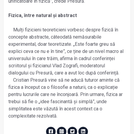
unificatoare în fizică”, crede Presură.
Fizica, între natural și abstract
Mulți fizicieni teoreticieni vorbesc despre fizică în
concepte abstracte, câteodată nemăsurabile
experimental, doar teoretizate. „Este foarte greu să
explici ceva ce nu e în tine”, ce ține de un nivel macro al
universului în care trăim, afirma în cadrul conferinței
scriitorul și fizicianul Vlad Zografi, moderatorul
dialogului cu Presură, care a avut loc după conferință.
Cristian Presură vine să ne aducă tuturor aminte că
fizica a început ca o filosofie a naturii, ca o explicație
pentru lucrurile care ne înconjoară. Prin urmare, fizica ar
trebui să fie o „idee fascinantă și simplă”, unde
simplitatea este văzută în acest context ca o
complexitate rezolvată.