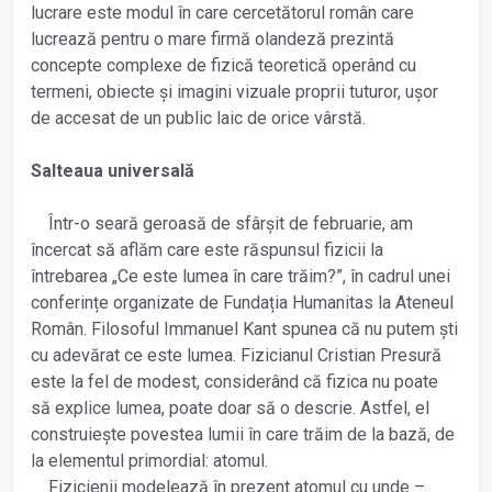
lucrare este modul în care cercetătorul român care
lucrează pentru o mare firmă olandeză prezintă
concepte complexe de fizică teoretică operând cu
termeni, obiecte și imagini vizuale proprii tuturor, ușor
de accesat de un public laic de orice vârstă.
Salteaua universală
Într-o seară geroasă de sfârșit de februarie, am
încercat să aflăm care este răspunsul fizicii la
întrebarea „Ce este lumea în care trăim?”, în cadrul unei
conferințe organizate de Fundația Humanitas la Ateneul
Român. Filosoful Immanuel Kant spunea că nu putem ști
cu adevărat ce este lumea. Fizicianul Cristian Presură
este la fel de modest, considerând că fizica nu poate
să explice lumea, poate doar să o descrie. Astfel, el
construiește povestea lumii în care trăim de la bază, de
la elementul primordial: atomul.
Fizicienii modelează în prezent atomul cu unde –