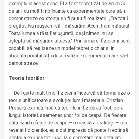
exemplu în acest sens. El a fost teoretizat de acum 50
de ani, cu mult timp înainte ca experimentele care să-i
demonstreze existența să fi putut fi realizate. „Era totul
pregătit. Nu reușeam să-l măsurăm. Acum l-am măsurat.
Toată lumea a răsuflat ușurată, deși nimeni nu se
aștepta să măsurăm altceva.” Prin urmare, fizicienii sunt
capabili să realizeze un model teoretic chiar și în
absența posibilității de a realiza experimentul care să-l
demonstreze.
Teoria teoriilor
De foarte mult timp, fizicienii încearcă să formuleze o
teorie unificatoare a evoluției lumii materiale. Cristian
Presură explică însă că teoriile în fizică au fost, de-a
lungul istoriei, asemenea unor foi de ceapă. De fiecare
dată când o foaie de ceapă – o mască a realității – s-a
revelat fizicienilor, ea a dat impresia că poate fi extinsă
pentru a explica tot. Însă, la o cercetare mai detaliată,