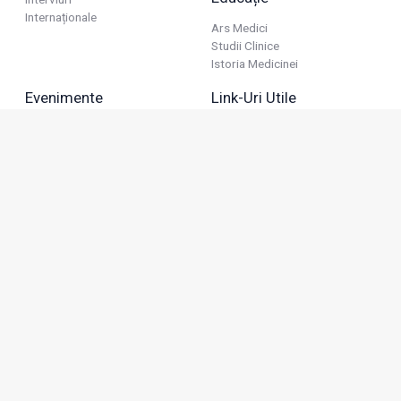
Internaționale
Ars Medici
Studii Clinice
Istoria Medicinei
Evenimente
Link-Uri Utile
Reuniuni
Termeni Și Condiții
Diverse
Politica De Confidențialitate
Politica Publicitară
Business
Politica Cookie
Industria Farmaceutică
Sănătate Privată
Advertorial
Anunțuri De Mică Publicitate
Membru
Adresa: Green Gate, Bd. Tudor Vladimirescu 22, etaj 11,