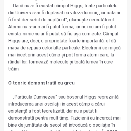
Dacă nu ar fi existat câmpul Higgs, toate particulele
din Univers s-ar fi deplasat cu viteza luminii, „iar asta ar
fi fost deosebit de neplăcut”, glumește cercetătorul.
Atomii nu s-ar mai fi putut forma, iar noi nu am fi putut
exista, nimic nu ar fi putut să fie așa cum este. Câmpul
Higgs are, deci, o proprietate foarte importantă: el dă
masa de repaus celorlalte particule. Electronii se mișcă
mai încet prin acest câmp și pot forma atomi care, la
rândul lor, formează molecule și toată lumea în care
trăim.
O teorie demonstrată cu greu
„Particula Dumnezeu” sau bosonul Higgs reprezintă
introducerea unei oscilații în acest câmp a cărui
existență a fost teoretizată, dar nu a putut fi
demonstrată pentru mult timp. Fizicienii au încercat mai
bine de jumătate de secol să introducă o oscilație în