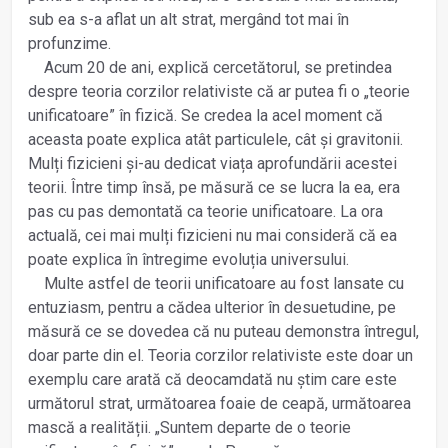
sub ea s-a aflat un alt strat, mergând tot mai în
profunzime.
Acum 20 de ani, explică cercetătorul, se pretindea
despre teoria corzilor relativiste că ar putea fi o „teorie
unificatoare” în fizică. Se credea la acel moment că
aceasta poate explica atât particulele, cât și gravitonii.
Mulți fizicieni și-au dedicat viața aprofundării acestei
teorii. Între timp însă, pe măsură ce se lucra la ea, era
pas cu pas demontată ca teorie unificatoare. La ora
actuală, cei mai mulți fizicieni nu mai consideră că ea
poate explica în întregime evoluția universului.
Multe astfel de teorii unificatoare au fost lansate cu
entuziasm, pentru a cădea ulterior în desuetudine, pe
măsură ce se dovedea că nu puteau demonstra întregul,
doar parte din el. Teoria corzilor relativiste este doar un
exemplu care arată că deocamdată nu știm care este
următorul strat, următoarea foaie de ceapă, următoarea
mască a realității. „Suntem departe de o teorie