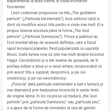
experimental la acea vreme, în ciuda eforturilor
fizicienilor.
Leon Lederman propusese ca titlu „The goddamn
particle” („Particula blestemată”), însă editorul cărții a
dorit să modifice acest titlu pentru a vinde mai mult. El a
propus tăierea acestuia până la forma „The God
particle” („Particula Dumnezeu”). Presa și publicul au
fost imediat atrași de această definiție, care a făcut
rapid înconjurul planetei, fiind popularizată cu ușurință.
Brusc, toată lumea voia să știe mai mult despre bosonul
Higgs. Cercetătorul și-a dat seama de greșeală, iar în
prefața ediției a doua și-a cerut iertare, recunoscând că
prin acest titlu a supărat, deopotrivă, și pe cei
credincioși, și pe cei necredincioși.
„Porecla” dată particulei elementare a luat o turnură și
mai dramatică prin traducerea incorectă în unele limbi
de origine latină. În loc ca presa să traducă „the God
particle” prin „particula Dumnezeu” sau „particula zeu”,
s-a ajuns de la forma de nominativ la cea de genitiv: