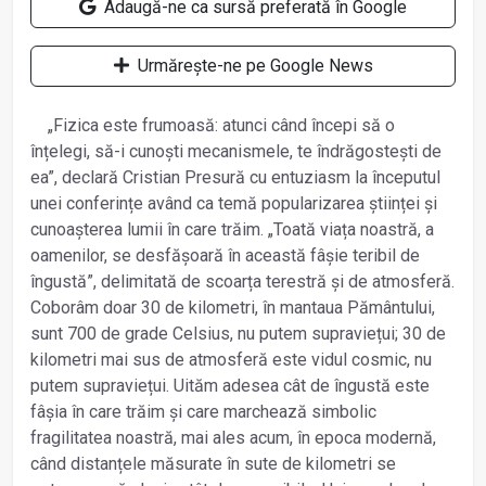
Adaugă-ne ca sursă preferată în Google
Urmărește-ne pe Google News
„Fizica este frumoasă: atunci când începi să o
înțelegi, să-i cunoști mecanismele, te îndrăgostești de
ea”, declară Cristian Presură cu entuziasm la începutul
unei conferințe având ca temă popularizarea științei și
cunoașterea lumii în care trăim. „Toată viața noastră, a
oamenilor, se desfășoară în această fâșie teribil de
îngustă”, delimitată de scoarța terestră și de atmosferă.
Coborâm doar 30 de kilometri, în mantaua Pământului,
sunt 700 de grade Celsius, nu putem supraviețui; 30 de
kilometri mai sus de atmosferă este vidul cosmic, nu
putem supraviețui. Uităm adesea cât de îngustă este
fâșia în care trăim și care marchează simbolic
fragilitatea noastră, mai ales acum, în epoca modernă,
când distanțele măsurate în sute de kilometri se