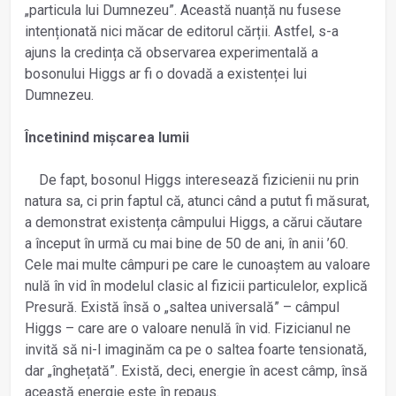
„particula lui Dumnezeu”. Această nuanță nu fusese
intenționată nici măcar de editorul cărții. Astfel, s-a
ajuns la credința că observarea experimentală a
bosonului Higgs ar fi o dovadă a existenței lui
Dumnezeu.
Încetinind mișcarea lumii
De fapt, bosonul Higgs interesează fizicienii nu prin
natura sa, ci prin faptul că, atunci când a putut fi măsurat,
a demonstrat existența câmpului Higgs, a cărui căutare
a început în urmă cu mai bine de 50 de ani, în anii ’60.
Cele mai multe câmpuri pe care le cunoaștem au valoare
nulă în vid în modelul clasic al fizicii particulelor, explică
Presură. Există însă o „saltea universală” – câmpul
Higgs – care are o valoare nenulă în vid. Fizicianul ne
invită să ni-l imaginăm ca pe o saltea foarte tensionată,
dar „înghețată”. Există, deci, energie în acest câmp, însă
această energie este în repaus.