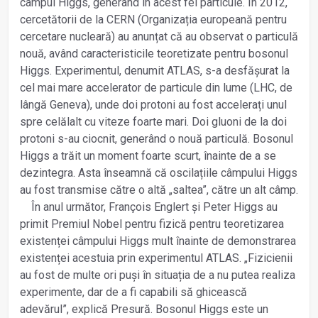
câmpul Higgs, generând în acest fel particule. În 2012,
cercetătorii de la CERN (Organizația europeană pentru
cercetare nucleară) au anunțat că au observat o particulă
nouă, având caracteristicile teoretizate pentru bosonul
Higgs. Experimentul, denumit ATLAS, s-a desfășurat la
cel mai mare accelerator de particule din lume (LHC, de
lângă Geneva), unde doi protoni au fost accelerați unul
spre celălalt cu viteze foarte mari. Doi gluoni de la doi
protoni s-au ciocnit, generând o nouă particulă. Bosonul
Higgs a trăit un moment foarte scurt, înainte de a se
dezintegra. Asta înseamnă că oscilațiile câmpului Higgs
au fost transmise către o altă „saltea”, către un alt câmp.
În anul următor, François Englert și Peter Higgs au
primit Premiul Nobel pentru fizică pentru teoretizarea
existenței câmpului Higgs mult înainte de demonstrarea
existenței acestuia prin experimentul ATLAS. „Fizicienii
au fost de multe ori puși în situația de a nu putea realiza
experimente, dar de a fi capabili să ghicească
adevărul”, explică Presură. Bosonul Higgs este un