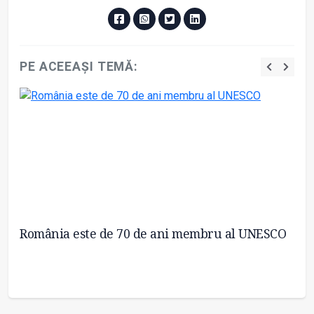
PE ACEEAȘI TEMĂ:
re
România este de 70 de ani membru al UNESCO
Câ
Ia