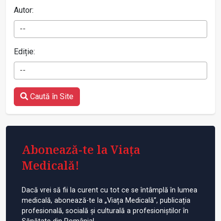
Autor:
--
Ediție:
--
Caută în Site
Abonează-te la Viața
Medicală!
Dacă vrei să fii la curent cu tot ce se întâmplă în lumea
medicală, abonează-te la „Viața Medicală”, publicația
profesională, socială și culturală a profesioniștilor în