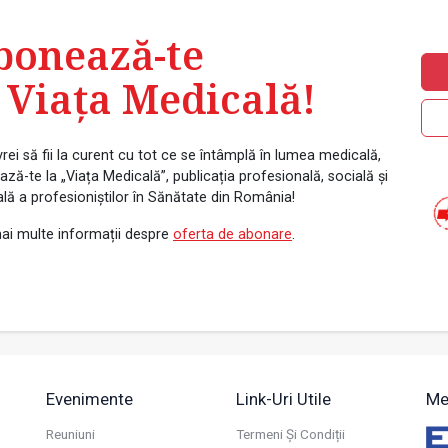
bonează-te
 Viața Medicală!
rei să fii la curent cu tot ce se întâmplă în lumea medicală,
ză-te la „Viața Medicală”, publicația profesională, socială și
ală a profesioniștilor în Sănătate din România!
ai multe informații despre
oferta de abonare
.
Evenimente
Link-Uri Utile
Me
Reuniuni
Termeni Și Condiții