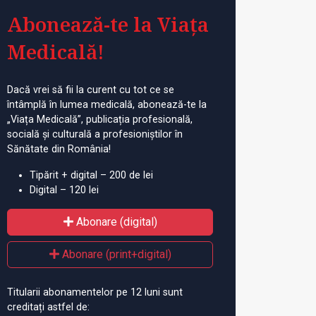
Abonează-te la Viața
Medicală!
Dacă vrei să fii la curent cu tot ce se
întâmplă în lumea medicală, abonează-te la
„Viața Medicală”, publicația profesională,
socială și culturală a profesioniștilor în
Sănătate din România!
Tipărit + digital – 200 de lei
Digital – 120 lei
Abonare (digital)
Abonare (print+digital)
Titularii abonamentelor pe 12 luni sunt
creditați astfel de: