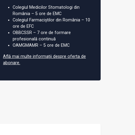
Colegiul Medicilor Stomatologi din
România – 5 ore de EMC
Colegiul Farmaciștilor din România – 10
ore de EFC
OBBCSSR – 7 ore de formare
profesională continuă
OAMGMAMR – 5 ore de EMC
Află mai multe informații despre oferta de
abonare.