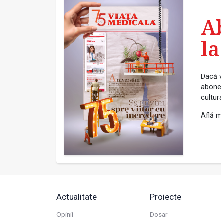
A
la
Dacă v
abonea
cultur
Află m
Actualitate
Proiecte
Opinii
Dosar