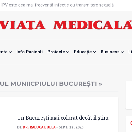
că HPV este cea mai frecventă infecție cu transmitere sexuală
n fabrici ar pune pacienții în pericol
 specialist
mente, blocată temporar
ri de la specialiști
eala mintală și caniculă?
tă sportivelor
unui vaccin împotriva tulpinei Bundibugyo a virusului Ebola
ente
Info Pacienti
Proiecte
Educație
Business
L
ănătatea mamei și copilului
e Enescu, la ceas aniversar
L MUNIICPIULUI BUCUREȘTI »
Un București mai colorat decât îl știm
DE
DR. RALUCA BULEA
- SEPT. 22, 2025