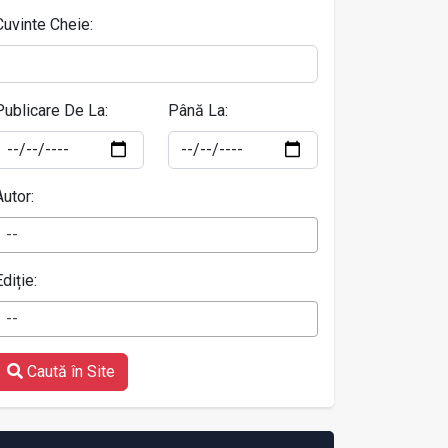
Cuvinte Cheie:
Publicare De La:
Până La:
Autor:
--
Ediție:
--
Caută în Site